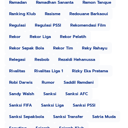
Ramadan
Ramadhan Sananta
Ramon Tanque
Ranking Klub
Rasisme
Redouane Barkaoui
Regulasi
Regulasi PSSI
Rekomendasi Film
Rekor
Rekor Liga
Rekor Pelatih
Rekor Sepak Bola
Rekor Tim
Reky Rahayu
Relegasi
Resbob
Rezaldi Hehanussa
Rivalitas
Rivalitas Liga 1
Rizky Eka Pratama
Robi Darwis
Rumor
Saddil Ramdani
Sandy Walsh
Sanksi
Sanksi AFC
Sanksi FIFA
Sanksi Liga
Sanksi PSSI
Sanksi Sepakbola
Sanksi Transfer
Satria Muda