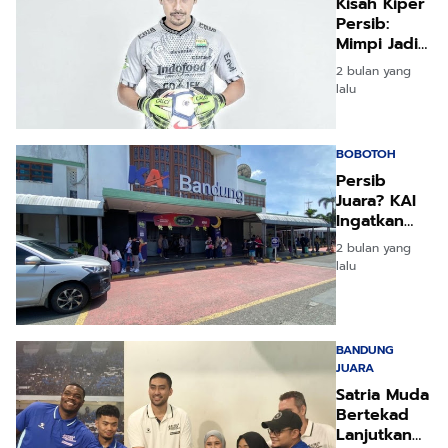
Kisah Kiper
Persib:
Mimpi Jadi
Nyata Tanpa
2 bulan yang
Debut
lalu
Resminya
BOBOTOH
Persib
Juara? KAI
Ingatkan
Bobotoh
2 bulan yang
Jangan
lalu
Telat
Kereta!
BANDUNG
JUARA
Satria Muda
Bertekad
Lanjutkan