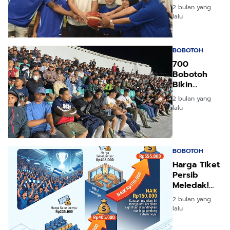
Aura Juara
2 bulan yang
Persib di
lalu
Bandung
BOBOTOH
700
Bobotoh
Bikin
Kagum
2 bulan yang
Parepare
lalu
Demi Persib
Juara!
BOBOTOH
Harga Tiket
Persib
Meledak!
Siap Pesta
2 bulan yang
Juara Super
lalu
League?