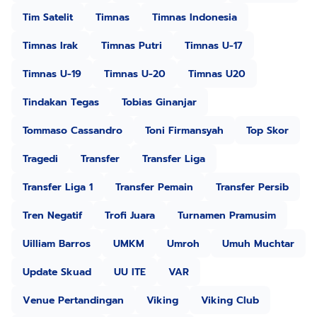
Tim Satelit
Timnas
Timnas Indonesia
Timnas Irak
Timnas Putri
Timnas U-17
Timnas U-19
Timnas U-20
Timnas U20
Tindakan Tegas
Tobias Ginanjar
Tommaso Cassandro
Toni Firmansyah
Top Skor
Tragedi
Transfer
Transfer Liga
Transfer Liga 1
Transfer Pemain
Transfer Persib
Tren Negatif
Trofi Juara
Turnamen Pramusim
Uilliam Barros
UMKM
Umroh
Umuh Muchtar
Update Skuad
UU ITE
VAR
Venue Pertandingan
Viking
Viking Club