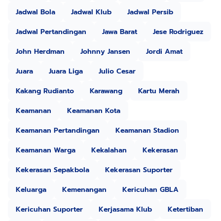
Jadwal Bola
Jadwal Klub
Jadwal Persib
Jadwal Pertandingan
Jawa Barat
Jese Rodriguez
John Herdman
Johnny Jansen
Jordi Amat
Juara
Juara Liga
Julio Cesar
Kakang Rudianto
Karawang
Kartu Merah
Keamanan
Keamanan Kota
Keamanan Pertandingan
Keamanan Stadion
Keamanan Warga
Kekalahan
Kekerasan
Kekerasan Sepakbola
Kekerasan Suporter
Keluarga
Kemenangan
Kericuhan GBLA
Kericuhan Suporter
Kerjasama Klub
Ketertiban