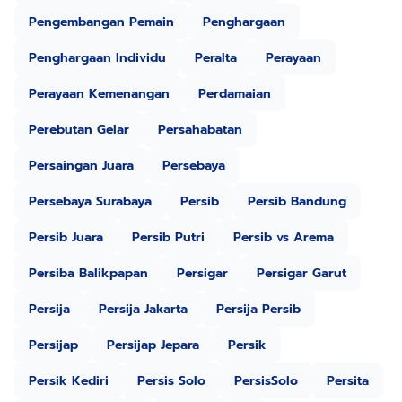
Pengembangan Pemain
Penghargaan
Penghargaan Individu
Peralta
Perayaan
Perayaan Kemenangan
Perdamaian
Perebutan Gelar
Persahabatan
Persaingan Juara
Persebaya
Persebaya Surabaya
Persib
Persib Bandung
Persib Juara
Persib Putri
Persib vs Arema
Persiba Balikpapan
Persigar
Persigar Garut
Persija
Persija Jakarta
Persija Persib
Persijap
Persijap Jepara
Persik
Persik Kediri
Persis Solo
PersisSolo
Persita