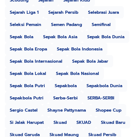
Scouting
Sejarah
Sejarah Klub
Sejarah Liga 1
Sejarah Persib
Selebrasi Juara
Seleksi Pemain
Semen Padang
Semifinal
Sepak Bola
Sepak Bola Asia
Sepak Bola Dunia
Sepak Bola Eropa
Sepak Bola Indonesia
Sepak Bola Internasional
Sepak Bola Jabar
Sepak Bola Lokal
Sepak Bola Nasional
Sepak Bola Putri
Sepakbola
Sepakbola Dunia
Sepakbola Putri
Serba-Serbi
SERBA-SERBI
Sergio Castel
Shayne Pattynama
Shopee Cup
Si Jalak Harupat
Skuad
SKUAD
Skuad Baru
Skuad Garuda
Skuad Maung
Skuad Persib