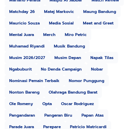
Mariano Peralta
Masjid Al Jabbar
Match Review
Matchday 26
Matej Markovic
Maung Bandung
Mauricio Souza
Media Sosial
Meet and Greet
Mental Juara
Merch
Miro Petric
Muhamad Riyandi
Musik Bandung
Musim 2026/2027
Musim Depan
Napak Tilas
Ngabuburit
No Denda Campaign
Nobar
Nominasi Pemain Terbaik
Nomor Punggung
Nonton Bareng
Olahraga Bandung Barat
Ole Romeny
Opta
Oscar Rodriguez
Pangandaran
Pangeran Biru
Papan Atas
Parade Juara
Parepare
Patricio Matricardi