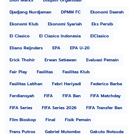
Dion Markx
Disiplin Organisasi
Djadjang Nurdjaman
DPMM FC
Ekonomi Daerah
Ekonomi Klub
Ekonomi Syariah
Eks Persib
El Clasico
El Clasico Indonesia
ElClasico
Eliano Reijnders
EPA
EPA U-20
Erick Thohir
Erwan Setiawan
Evaluasi Pemain
Fair Play
Fasilitas
Fasilitas Klub
Fasilitas Latihan
Febri Hariyadi
Federico Barba
Ferdiansyah
FIFA
FIFA Ban
FIFA Matchday
FIFA Series
FIFA Series 2026
FIFA Transfer Ban
Film Bioskop
Final
Fisik Pemain
Frans Putros
Gabriel Mutombo
Gakuto Notsuda