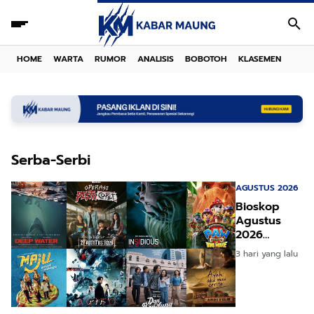
HOME
WARTA
RUMOR
ANALISIS
BOBOTOH
KLASEMEN
Serba-Serbi
AGUSTUS 2026
Bioskop
Agustus
2026
Deretan
3 hari yang lalu
Film Baru
Bikin
Melongo!