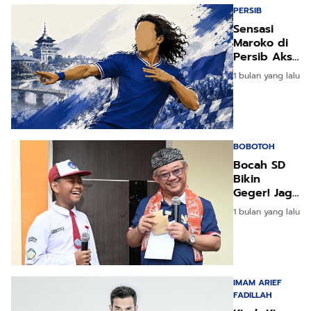
PERSIB
Sensasi
Maroko di
Persib Aksi
Jaipongnya
1 bulan yang lalu
Dikenang
BOBOTOH
Bocah SD
Bikin
Geger! Jago
Inggris,
1 bulan yang lalu
Impiannya
Persib
Bandung
IMAM ARIEF
FADILLAH