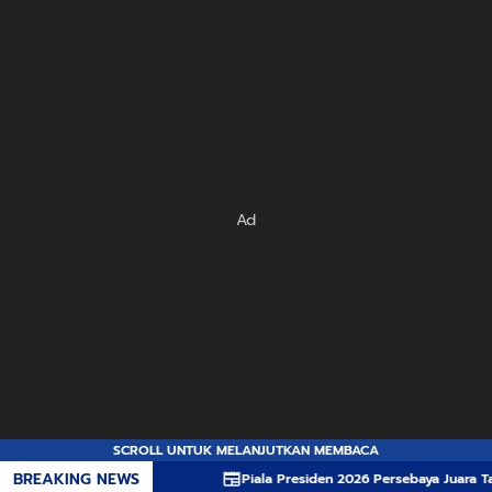
Ad
SCROLL UNTUK MELANJUTKAN MEMBACA
BREAKING NEWS
Piala Presiden 2026 Persebaya Juara Tapi Ada P