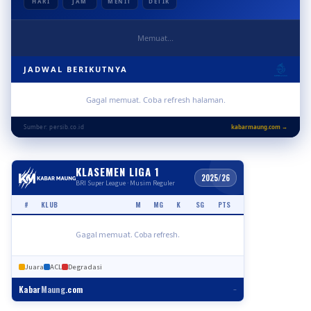
HARI
JAM
MENIT
DETIK
Memuat...
JADWAL BERIKUTNYA
Gagal memuat. Coba refresh halaman.
Sumber: persib.co.id
kabarmaung.com →
KLASEMEN LIGA 1
2025/26
BRI Super League · Musim Reguler
#
KLUB
M
MG
K
SG
PTS
Gagal memuat. Coba refresh.
Juara
ACL
Degradasi
Kabar
Maung
.com
–