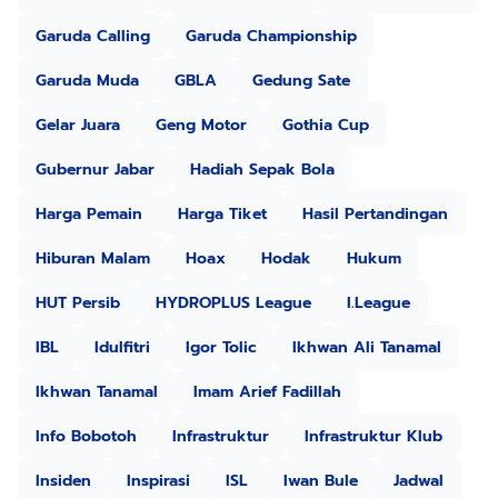
Garuda Calling
Garuda Championship
Garuda Muda
GBLA
Gedung Sate
Gelar Juara
Geng Motor
Gothia Cup
Gubernur Jabar
Hadiah Sepak Bola
Harga Pemain
Harga Tiket
Hasil Pertandingan
Hiburan Malam
Hoax
Hodak
Hukum
HUT Persib
HYDROPLUS League
I.League
IBL
Idulfitri
Igor Tolic
Ikhwan Ali Tanamal
Ikhwan Tanamal
Imam Arief Fadillah
Info Bobotoh
Infrastruktur
Infrastruktur Klub
Insiden
Inspirasi
ISL
Iwan Bule
Jadwal