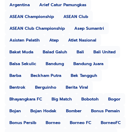
Argentina
Arief Catur Pamungkas
ASEAN Championship
ASEAN Club
ASEAN Club Championship
Asep Sumantri
Asisten Pelatih
Atep
Atlet Nasional
Bakat Muda
Balad Galuh
Bali
Bali United
Balsa Sekulic
Bandung
Bandung Juara
Barba
Beckham Putra
Bek Tangguh
Bentrok
Berguinho
Berita Viral
Bhayangkara FC
Big Match
Bobotoh
Bogor
Bojan
Bojan Hodak
Bomber
Bonus Pemain
Bonus Persib
Borneo
Borneo FC
BorneoFC