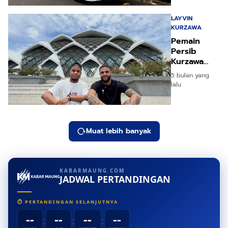
Bandros,
Murah
LAYVIN
Meriah!
KURZAWA
Pemain
Persib
Kurzawa
Kaget
5 bulan yang
Masjid Al
lalu
Jabbar
Seindah Ini!
Muat lebih banyak
KABARMAUNG.COM
JADWAL PERTANDINGAN
⏱ PERTANDINGAN SELANJUTNYA
--
--
--
--
:
:
: