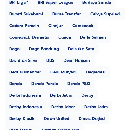
BRI Liga 1
BRI Super League
Budaya Sunda
Bupati Sukabumi
Bursa Transfer
Cahya Supriadi
Cedera Pemain
Cianjur
Comeback
Comeback Dramatis
Cuaca
Daffa Salman
Dago
Dago Bandung
Daisuke Sato
David da Silva
DDS
Dean Huijsen
Dedi Kusnandar
Dedi Mulyadi
Degradasi
Denda
Denda Persib
Denda PSSI
Derbi Indonesia
Derbi Jatim
Derby
Derby Indonesia
Derby Jabar
Derby Jatim
Derby Klasik
Dewa United
Dimas Drajad