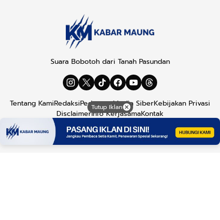
Suara Bobotoh dari Tanah Pasundan
Tentang Kami
Redaksi
Pedoman Media Siber
Kebijakan Privasi
Tutup Iklan
Disclaimer
Info Kerjasama
Kontak
Copyright © 2026
Kabar Maung
. All rights reserved.