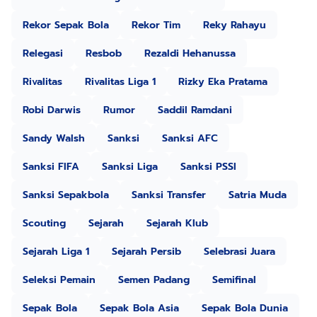
Rekor Sepak Bola
Rekor Tim
Reky Rahayu
Relegasi
Resbob
Rezaldi Hehanussa
Rivalitas
Rivalitas Liga 1
Rizky Eka Pratama
Robi Darwis
Rumor
Saddil Ramdani
Sandy Walsh
Sanksi
Sanksi AFC
Sanksi FIFA
Sanksi Liga
Sanksi PSSI
Sanksi Sepakbola
Sanksi Transfer
Satria Muda
Scouting
Sejarah
Sejarah Klub
Sejarah Liga 1
Sejarah Persib
Selebrasi Juara
Seleksi Pemain
Semen Padang
Semifinal
Sepak Bola
Sepak Bola Asia
Sepak Bola Dunia