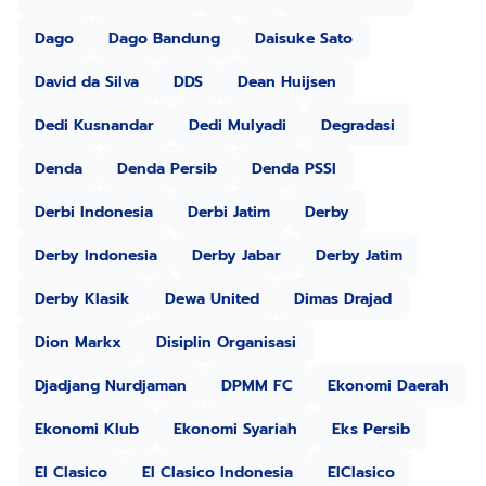
Dago
Dago Bandung
Daisuke Sato
David da Silva
DDS
Dean Huijsen
Dedi Kusnandar
Dedi Mulyadi
Degradasi
Denda
Denda Persib
Denda PSSI
Derbi Indonesia
Derbi Jatim
Derby
Derby Indonesia
Derby Jabar
Derby Jatim
Derby Klasik
Dewa United
Dimas Drajad
Dion Markx
Disiplin Organisasi
Djadjang Nurdjaman
DPMM FC
Ekonomi Daerah
Ekonomi Klub
Ekonomi Syariah
Eks Persib
El Clasico
El Clasico Indonesia
ElClasico