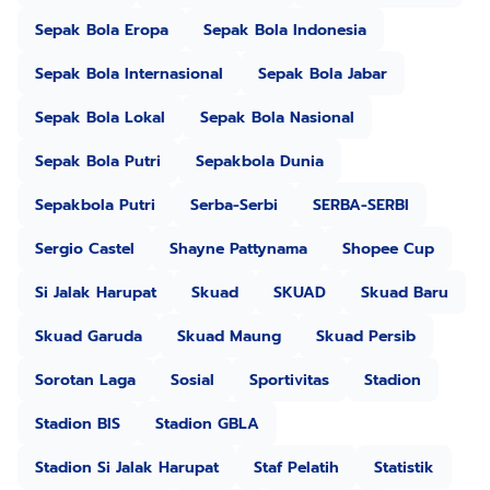
Sepak Bola Eropa
Sepak Bola Indonesia
Sepak Bola Internasional
Sepak Bola Jabar
Sepak Bola Lokal
Sepak Bola Nasional
Sepak Bola Putri
Sepakbola Dunia
Sepakbola Putri
Serba-Serbi
SERBA-SERBI
Sergio Castel
Shayne Pattynama
Shopee Cup
Si Jalak Harupat
Skuad
SKUAD
Skuad Baru
Skuad Garuda
Skuad Maung
Skuad Persib
Sorotan Laga
Sosial
Sportivitas
Stadion
Stadion BIS
Stadion GBLA
Stadion Si Jalak Harupat
Staf Pelatih
Statistik