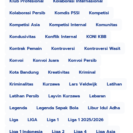
Klub Profesional
Kolaborasi Internasional
Kolaborasi Persib
Komdis PSSI
Kompetisi
Kompetisi Asia
Kompetisi Internal
Komunitas
Kondusivitas
Konflik Internal
KONI KBB
Kontrak Pemain
Kontroversi
Kontroversi Wasit
Konvoi
Konvoi Juara
Konvoi Persib
Kota Bandung
Kreativitas
Kriminal
Kriminalitas
Kurzawa
Lars Veldwijk
Latihan
Latihan Persib
Layvin Kurzawa
Lebaran
Legenda
Legenda Sepak Bola
Libur Idul Adha
Liga
LIGA
Liga 1
Liga 1 2025/2026
Liga 1 Indonesia
Liga 2
Liga 4
Liga Asia