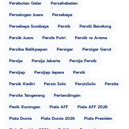
Perebutan Gelar
Persahabatan
Persaingan Juara
Persebaya
Persebaya Surabaya
Persib
Persib Bandung
Persib Juara
Persib Putri
Persib vs Arema
Persiba Balikpapan
Persigar
Persigar Garut
Persija
Persija Jakarta
Persija Persib
Persijap
Persijap Jepara
Persik
Persik Kediri
Persis Solo
PersisSolo
Persita
Persita Tangerang
Pertandingan
Pesik Kuningan
Piala AFF
Piala AFF 2026
Piala Dunia
Piala Dunia 2026
Piala Presiden