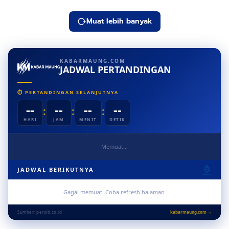
Tersingkir
Muat lebih banyak
KABARMAUNG.COM
JADWAL PERTANDINGAN
⏱ PERTANDINGAN SELANJUTNYA
--
--
--
--
:
:
:
HARI
JAM
MENIT
DETIK
Memuat...
JADWAL BERIKUTNYA
Gagal memuat. Coba refresh halaman.
Sumber: persib.co.id
kabarmaung.com →