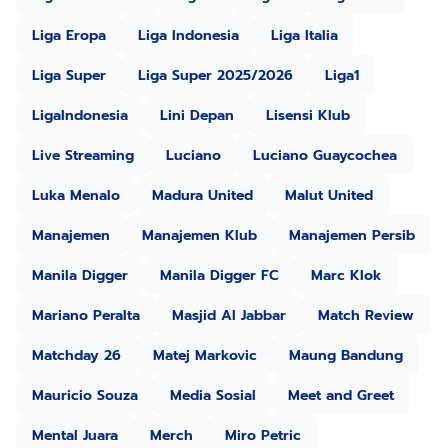
Liga Eropa
Liga Indonesia
Liga Italia
Liga Super
Liga Super 2025/2026
Liga1
LigaIndonesia
Lini Depan
Lisensi Klub
Live Streaming
Luciano
Luciano Guaycochea
Luka Menalo
Madura United
Malut United
Manajemen
Manajemen Klub
Manajemen Persib
Manila Digger
Manila Digger FC
Marc Klok
Mariano Peralta
Masjid Al Jabbar
Match Review
Matchday 26
Matej Markovic
Maung Bandung
Mauricio Souza
Media Sosial
Meet and Greet
Mental Juara
Merch
Miro Petric