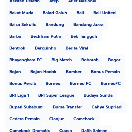
Asisten Pelatih
Atep
Atlet Nasional
Bakat Muda
Balad Galuh
Bali
Bali United
Balsa Sekulic
Bandung
Bandung Juara
Barba
Beckham Putra
Bek Tangguh
Bentrok
Berguinho
Berita Viral
Bhayangkara FC
Big Match
Bobotoh
Bogor
Bojan
Bojan Hodak
Bomber
Bonus Pemain
Bonus Persib
Borneo
Borneo FC
BorneoFC
BRI Liga 1
BRI Super League
Budaya Sunda
Bupati Sukabumi
Bursa Transfer
Cahya Supriadi
Cedera Pemain
Cianjur
Comeback
Comeback Dramatis
Cuaca
Daffa Salman