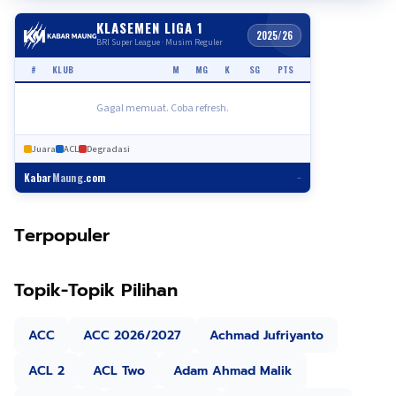
KLASEMEN LIGA 1
2025/26
BRI Super League · Musim Reguler
#
KLUB
M
MG
K
SG
PTS
Gagal memuat. Coba refresh.
Juara
ACL
Degradasi
Kabar
Maung
.com
–
Terpopuler
Topik-Topik Pilihan
ACC
ACC 2026/2027
Achmad Jufriyanto
ACL 2
ACL Two
Adam Ahmad Malik