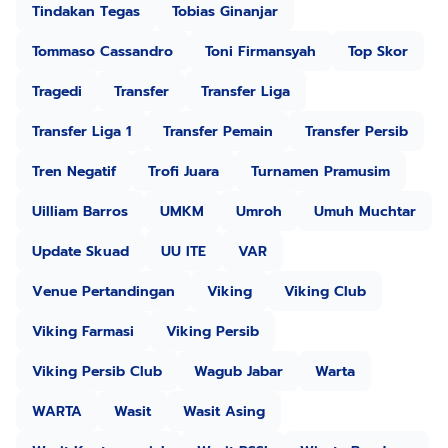
Tindakan Tegas
Tobias Ginanjar
Tommaso Cassandro
Toni Firmansyah
Top Skor
Tragedi
Transfer
Transfer Liga
Transfer Liga 1
Transfer Pemain
Transfer Persib
Tren Negatif
Trofi Juara
Turnamen Pramusim
Uilliam Barros
UMKM
Umroh
Umuh Muchtar
Update Skuad
UU ITE
VAR
Venue Pertandingan
Viking
Viking Club
Viking Farmasi
Viking Persib
Viking Persib Club
Wagub Jabar
Warta
WARTA
Wasit
Wasit Asing