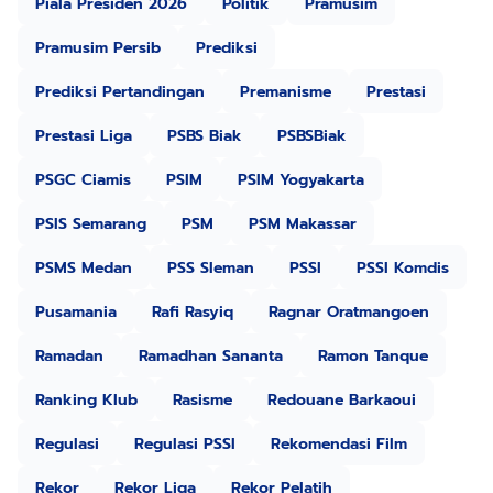
Piala Presiden 2026
Politik
Pramusim
Pramusim Persib
Prediksi
Prediksi Pertandingan
Premanisme
Prestasi
Prestasi Liga
PSBS Biak
PSBSBiak
PSGC Ciamis
PSIM
PSIM Yogyakarta
PSIS Semarang
PSM
PSM Makassar
PSMS Medan
PSS Sleman
PSSI
PSSI Komdis
Pusamania
Rafi Rasyiq
Ragnar Oratmangoen
Ramadan
Ramadhan Sananta
Ramon Tanque
Ranking Klub
Rasisme
Redouane Barkaoui
Regulasi
Regulasi PSSI
Rekomendasi Film
Rekor
Rekor Liga
Rekor Pelatih