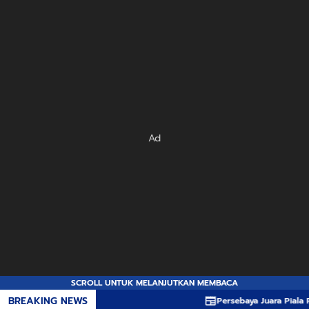
Ad
SCROLL UNTUK MELANJUTKAN MEMBACA
BREAKING NEWS
Persebaya Juara Piala Presi