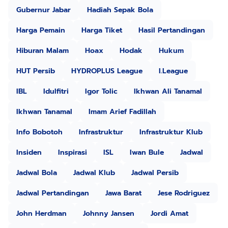
Gubernur Jabar
Hadiah Sepak Bola
Harga Pemain
Harga Tiket
Hasil Pertandingan
Hiburan Malam
Hoax
Hodak
Hukum
HUT Persib
HYDROPLUS League
I.League
IBL
Idulfitri
Igor Tolic
Ikhwan Ali Tanamal
Ikhwan Tanamal
Imam Arief Fadillah
Info Bobotoh
Infrastruktur
Infrastruktur Klub
Insiden
Inspirasi
ISL
Iwan Bule
Jadwal
Jadwal Bola
Jadwal Klub
Jadwal Persib
Jadwal Pertandingan
Jawa Barat
Jese Rodriguez
John Herdman
Johnny Jansen
Jordi Amat