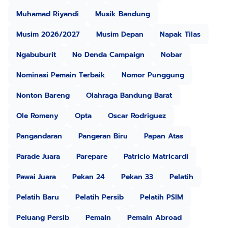
Muhamad Riyandi
Musik Bandung
Musim 2026/2027
Musim Depan
Napak Tilas
Ngabuburit
No Denda Campaign
Nobar
Nominasi Pemain Terbaik
Nomor Punggung
Nonton Bareng
Olahraga Bandung Barat
Ole Romeny
Opta
Oscar Rodriguez
Pangandaran
Pangeran Biru
Papan Atas
Parade Juara
Parepare
Patricio Matricardi
Pawai Juara
Pekan 24
Pekan 33
Pelatih
Pelatih Baru
Pelatih Persib
Pelatih PSIM
Peluang Persib
Pemain
Pemain Abroad