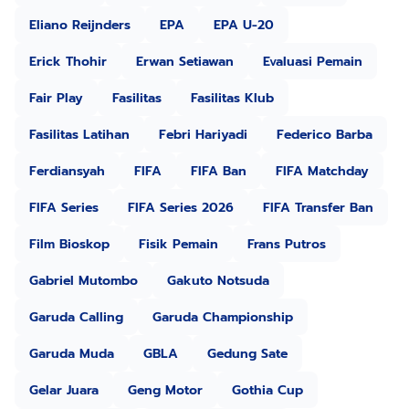
Eliano Reijnders
EPA
EPA U-20
Erick Thohir
Erwan Setiawan
Evaluasi Pemain
Fair Play
Fasilitas
Fasilitas Klub
Fasilitas Latihan
Febri Hariyadi
Federico Barba
Ferdiansyah
FIFA
FIFA Ban
FIFA Matchday
FIFA Series
FIFA Series 2026
FIFA Transfer Ban
Film Bioskop
Fisik Pemain
Frans Putros
Gabriel Mutombo
Gakuto Notsuda
Garuda Calling
Garuda Championship
Garuda Muda
GBLA
Gedung Sate
Gelar Juara
Geng Motor
Gothia Cup