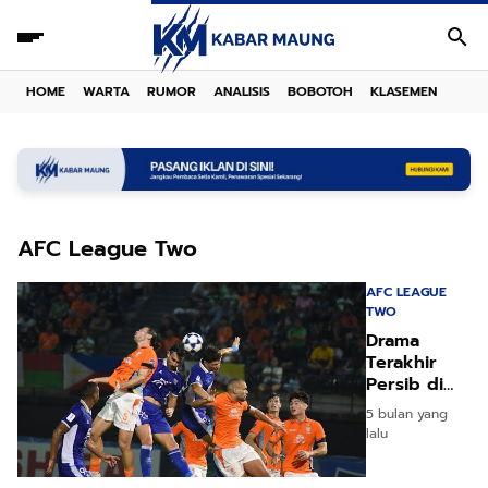
HOME
WARTA
RUMOR
ANALISIS
BOBOTOH
KLASEMEN
AFC League Two
AFC LEAGUE
TWO
Drama
Terakhir
Persib di
ACL Two
5 bulan yang
2025/26
lalu
Maung
Bandung