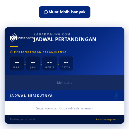
Muat lebih banyak
KABARMAUNG.COM
JADWAL PERTANDINGAN
⏱ PERTANDINGAN SELANJUTNYA
--
--
--
--
:
:
:
HARI
JAM
MENIT
DETIK
Memuat...
JADWAL BERIKUTNYA
Gagal memuat. Coba refresh halaman.
Sumber: persib.co.id
kabarmaung.com →