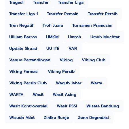
Tragedi
Transfer
Transfer Liga
Transfer Liga 1
Transfer Pemain
Transfer Persib
Tren Negatif
Trofi Juara
Turnamen Pramusim
Uilliam Barros
UMKM
Umroh
Umuh Muchtar
Update Skuad
UU ITE
VAR
Venue Pertandingan
Viking
Viking Club
Viking Farmasi
Viking Persib
Viking Persib Club
Wagub Jabar
Warta
WARTA
Wasit
Wasit Asing
Wasit Kontroversial
Wasit PSSI
Wisata Bandung
Wisuda Atlet
Zlatko Runje
Zona Degradasi