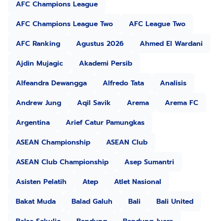
AFC Champions League
AFC Champions League Two
AFC League Two
AFC Ranking
Agustus 2026
Ahmed El Wardani
Ajdin Mujagic
Akademi Persib
Alfeandra Dewangga
Alfredo Tata
Analisis
Andrew Jung
Aqil Savik
Arema
Arema FC
Argentina
Arief Catur Pamungkas
ASEAN Championship
ASEAN Club
ASEAN Club Championship
Asep Sumantri
Asisten Pelatih
Atep
Atlet Nasional
Bakat Muda
Balad Galuh
Bali
Bali United