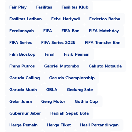
Fair Play
Fasilitas
Fasilitas Klub
Fasilitas Latihan
Febri Hariyadi
Federico Barba
Ferdiansyah
FIFA
FIFA Ban
FIFA Matchday
FIFA Series
FIFA Series 2026
FIFA Transfer Ban
Film Bioskop
Final
Fisik Pemain
Frans Putros
Gabriel Mutombo
Gakuto Notsuda
Garuda Calling
Garuda Championship
Garuda Muda
GBLA
Gedung Sate
Gelar Juara
Geng Motor
Gothia Cup
Gubernur Jabar
Hadiah Sepak Bola
Harga Pemain
Harga Tiket
Hasil Pertandingan