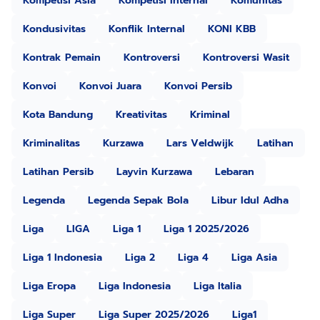
Kompetisi Asia
Kompetisi Internal
Komunitas
Kondusivitas
Konflik Internal
KONI KBB
Kontrak Pemain
Kontroversi
Kontroversi Wasit
Konvoi
Konvoi Juara
Konvoi Persib
Kota Bandung
Kreativitas
Kriminal
Kriminalitas
Kurzawa
Lars Veldwijk
Latihan
Latihan Persib
Layvin Kurzawa
Lebaran
Legenda
Legenda Sepak Bola
Libur Idul Adha
Liga
LIGA
Liga 1
Liga 1 2025/2026
Liga 1 Indonesia
Liga 2
Liga 4
Liga Asia
Liga Eropa
Liga Indonesia
Liga Italia
Liga Super
Liga Super 2025/2026
Liga1