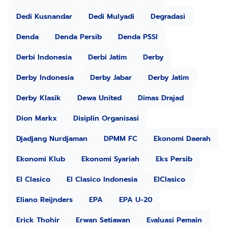
Dedi Kusnandar
Dedi Mulyadi
Degradasi
Denda
Denda Persib
Denda PSSI
Derbi Indonesia
Derbi Jatim
Derby
Derby Indonesia
Derby Jabar
Derby Jatim
Derby Klasik
Dewa United
Dimas Drajad
Dion Markx
Disiplin Organisasi
Djadjang Nurdjaman
DPMM FC
Ekonomi Daerah
Ekonomi Klub
Ekonomi Syariah
Eks Persib
El Clasico
El Clasico Indonesia
ElClasico
Eliano Reijnders
EPA
EPA U-20
Erick Thohir
Erwan Setiawan
Evaluasi Pemain