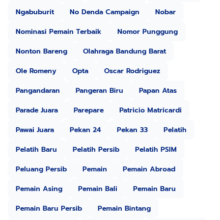
Ngabuburit
No Denda Campaign
Nobar
Nominasi Pemain Terbaik
Nomor Punggung
Nonton Bareng
Olahraga Bandung Barat
Ole Romeny
Opta
Oscar Rodriguez
Pangandaran
Pangeran Biru
Papan Atas
Parade Juara
Parepare
Patricio Matricardi
Pawai Juara
Pekan 24
Pekan 33
Pelatih
Pelatih Baru
Pelatih Persib
Pelatih PSIM
Peluang Persib
Pemain
Pemain Abroad
Pemain Asing
Pemain Bali
Pemain Baru
Pemain Baru Persib
Pemain Bintang