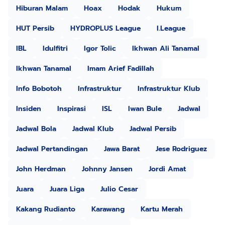
Hiburan Malam
Hoax
Hodak
Hukum
HUT Persib
HYDROPLUS League
I.League
IBL
Idulfitri
Igor Tolic
Ikhwan Ali Tanamal
Ikhwan Tanamal
Imam Arief Fadillah
Info Bobotoh
Infrastruktur
Infrastruktur Klub
Insiden
Inspirasi
ISL
Iwan Bule
Jadwal
Jadwal Bola
Jadwal Klub
Jadwal Persib
Jadwal Pertandingan
Jawa Barat
Jese Rodriguez
John Herdman
Johnny Jansen
Jordi Amat
Juara
Juara Liga
Julio Cesar
Kakang Rudianto
Karawang
Kartu Merah