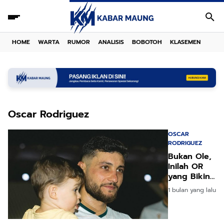
HOME
WARTA
RUMOR
ANALISIS
BOBOTOH
KLASEMEN
Oscar Rodriguez
OSCAR
RODRIGUEZ
Bukan Ole,
Inilah OR
yang Bikin
Geger
1 bulan yang lalu
Rumor
Transfer
Persib!