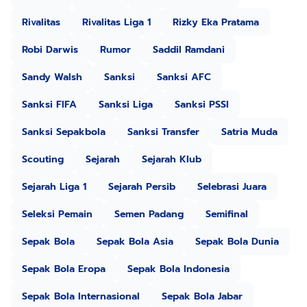
Rivalitas
Rivalitas Liga 1
Rizky Eka Pratama
Robi Darwis
Rumor
Saddil Ramdani
Sandy Walsh
Sanksi
Sanksi AFC
Sanksi FIFA
Sanksi Liga
Sanksi PSSI
Sanksi Sepakbola
Sanksi Transfer
Satria Muda
Scouting
Sejarah
Sejarah Klub
Sejarah Liga 1
Sejarah Persib
Selebrasi Juara
Seleksi Pemain
Semen Padang
Semifinal
Sepak Bola
Sepak Bola Asia
Sepak Bola Dunia
Sepak Bola Eropa
Sepak Bola Indonesia
Sepak Bola Internasional
Sepak Bola Jabar