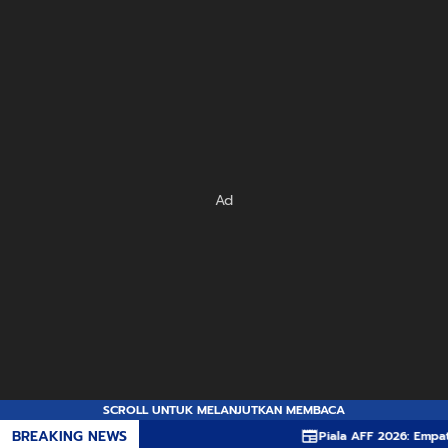
Ad
SCROLL UNTUK MELANJUTKAN MEMBACA
BREAKING NEWS
Piala AFF 2026: Empat Pila