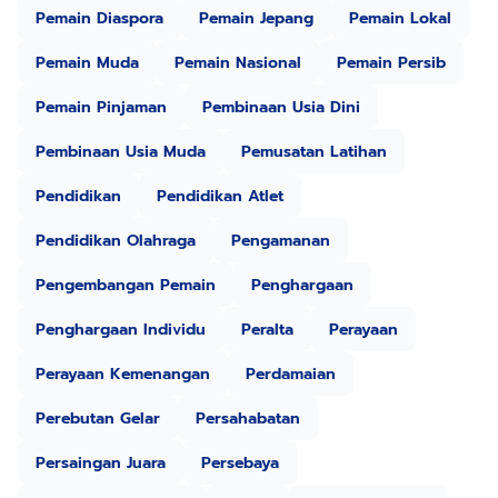
Pemain Diaspora
Pemain Jepang
Pemain Lokal
Pemain Muda
Pemain Nasional
Pemain Persib
Pemain Pinjaman
Pembinaan Usia Dini
Pembinaan Usia Muda
Pemusatan Latihan
Pendidikan
Pendidikan Atlet
Pendidikan Olahraga
Pengamanan
Pengembangan Pemain
Penghargaan
Penghargaan Individu
Peralta
Perayaan
Perayaan Kemenangan
Perdamaian
Perebutan Gelar
Persahabatan
Persaingan Juara
Persebaya