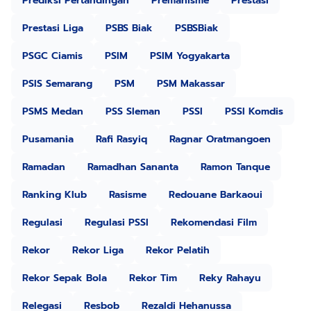
Prediksi Pertandingan
Premanisme
Prestasi
Prestasi Liga
PSBS Biak
PSBSBiak
PSGC Ciamis
PSIM
PSIM Yogyakarta
PSIS Semarang
PSM
PSM Makassar
PSMS Medan
PSS Sleman
PSSI
PSSI Komdis
Pusamania
Rafi Rasyiq
Ragnar Oratmangoen
Ramadan
Ramadhan Sananta
Ramon Tanque
Ranking Klub
Rasisme
Redouane Barkaoui
Regulasi
Regulasi PSSI
Rekomendasi Film
Rekor
Rekor Liga
Rekor Pelatih
Rekor Sepak Bola
Rekor Tim
Reky Rahayu
Relegasi
Resbob
Rezaldi Hehanussa