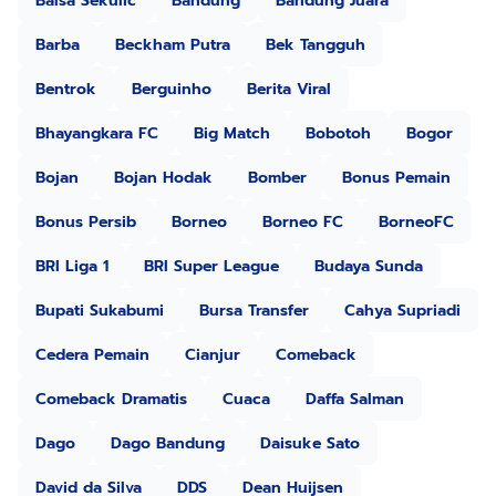
Balsa Sekulic
Bandung
Bandung Juara
Barba
Beckham Putra
Bek Tangguh
Bentrok
Berguinho
Berita Viral
Bhayangkara FC
Big Match
Bobotoh
Bogor
Bojan
Bojan Hodak
Bomber
Bonus Pemain
Bonus Persib
Borneo
Borneo FC
BorneoFC
BRI Liga 1
BRI Super League
Budaya Sunda
Bupati Sukabumi
Bursa Transfer
Cahya Supriadi
Cedera Pemain
Cianjur
Comeback
Comeback Dramatis
Cuaca
Daffa Salman
Dago
Dago Bandung
Daisuke Sato
David da Silva
DDS
Dean Huijsen