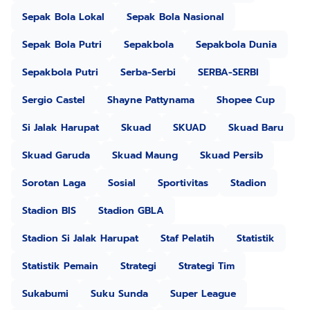
Sepak Bola Lokal
Sepak Bola Nasional
Sepak Bola Putri
Sepakbola
Sepakbola Dunia
Sepakbola Putri
Serba-Serbi
SERBA-SERBI
Sergio Castel
Shayne Pattynama
Shopee Cup
Si Jalak Harupat
Skuad
SKUAD
Skuad Baru
Skuad Garuda
Skuad Maung
Skuad Persib
Sorotan Laga
Sosial
Sportivitas
Stadion
Stadion BIS
Stadion GBLA
Stadion Si Jalak Harupat
Staf Pelatih
Statistik
Statistik Pemain
Strategi
Strategi Tim
Sukabumi
Suku Sunda
Super League