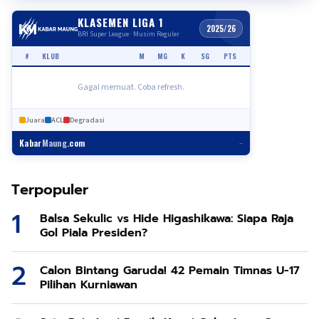
KLASEMEN LIGA 1
2025/26
BRI Super League · Musim Reguler
#
KLUB
M
MG
K
SG
PTS
Gagal memuat. Coba refresh.
Juara
ACL
Degradasi
Kabar
Maung
.com
–
Terpopuler
Balsa Sekulic vs Hide Higashikawa: Siapa Raja
Gol Piala Presiden?
Calon Bintang Garuda! 42 Pemain Timnas U-17
Pilihan Kurniawan