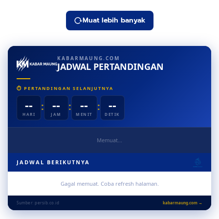
Muat lebih banyak
KABARMAUNG.COM
JADWAL PERTANDINGAN
⏱ PERTANDINGAN SELANJUTNYA
--
--
--
--
:
:
:
HARI
JAM
MENIT
DETIK
Memuat...
JADWAL BERIKUTNYA
Gagal memuat. Coba refresh halaman.
Sumber: persib.co.id
kabarmaung.com →