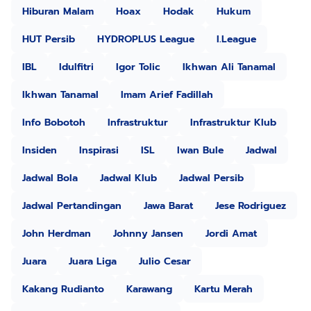
Hiburan Malam
Hoax
Hodak
Hukum
HUT Persib
HYDROPLUS League
I.League
IBL
Idulfitri
Igor Tolic
Ikhwan Ali Tanamal
Ikhwan Tanamal
Imam Arief Fadillah
Info Bobotoh
Infrastruktur
Infrastruktur Klub
Insiden
Inspirasi
ISL
Iwan Bule
Jadwal
Jadwal Bola
Jadwal Klub
Jadwal Persib
Jadwal Pertandingan
Jawa Barat
Jese Rodriguez
John Herdman
Johnny Jansen
Jordi Amat
Juara
Juara Liga
Julio Cesar
Kakang Rudianto
Karawang
Kartu Merah