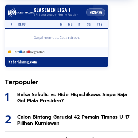
KLASEMEN LIGA 1
2025/26
BRI Super League · Musim Reguler
#
KLUB
M
MG
K
SG
PTS
Gagal memuat. Coba refresh.
Juara
ACL
Degradasi
Kabar
Maung
.com
–
Terpopuler
Balsa Sekulic vs Hide Higashikawa: Siapa Raja
Gol Piala Presiden?
Calon Bintang Garuda! 42 Pemain Timnas U-17
Pilihan Kurniawan