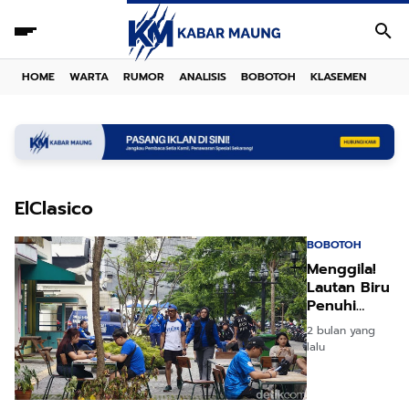
HOME
WARTA
RUMOR
ANALISIS
BOBOTOH
KLASEMEN
ElClasico
BOBOTOH
Menggila!
Lautan Biru
Penuhi
Bandung
2 bulan yang
Sambut El
lalu
Clasico
Persib