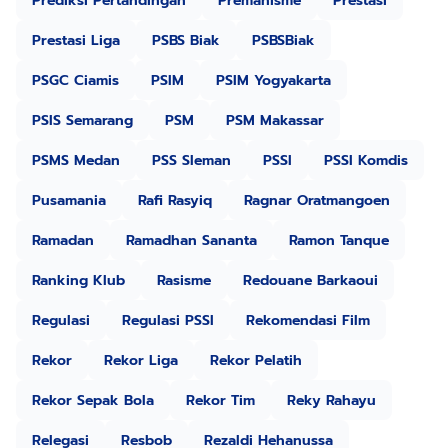
Prediksi Pertandingan
Premanisme
Prestasi
Prestasi Liga
PSBS Biak
PSBSBiak
PSGC Ciamis
PSIM
PSIM Yogyakarta
PSIS Semarang
PSM
PSM Makassar
PSMS Medan
PSS Sleman
PSSI
PSSI Komdis
Pusamania
Rafi Rasyiq
Ragnar Oratmangoen
Ramadan
Ramadhan Sananta
Ramon Tanque
Ranking Klub
Rasisme
Redouane Barkaoui
Regulasi
Regulasi PSSI
Rekomendasi Film
Rekor
Rekor Liga
Rekor Pelatih
Rekor Sepak Bola
Rekor Tim
Reky Rahayu
Relegasi
Resbob
Rezaldi Hehanussa