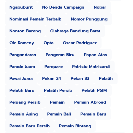
Ngabuburit
No Denda Campaign
Nobar
Nominasi Pemain Terbaik
Nomor Punggung
Nonton Bareng
Olahraga Bandung Barat
Ole Romeny
Opta
Oscar Rodriguez
Pangandaran
Pangeran Biru
Papan Atas
Parade Juara
Parepare
Patricio Matricardi
Pawai Juara
Pekan 24
Pekan 33
Pelatih
Pelatih Baru
Pelatih Persib
Pelatih PSIM
Peluang Persib
Pemain
Pemain Abroad
Pemain Asing
Pemain Bali
Pemain Baru
Pemain Baru Persib
Pemain Bintang