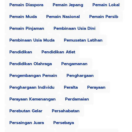
Pemain Diaspora
Pemain Jepang
Pemain Lokal
Pemain Muda
Pemain Nasional
Pemain Persib
Pemain Pinjaman
Pembinaan Usia Dini
Pembinaan Usia Muda
Pemusatan Latihan
Pendidikan
Pendidikan Atlet
Pendidikan Olahraga
Pengamanan
Pengembangan Pemain
Penghargaan
Penghargaan Individu
Peralta
Perayaan
Perayaan Kemenangan
Perdamaian
Perebutan Gelar
Persahabatan
Persaingan Juara
Persebaya