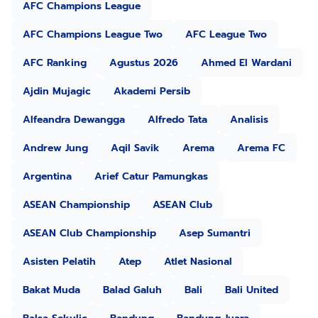
AFC Champions League
AFC Champions League Two
AFC League Two
AFC Ranking
Agustus 2026
Ahmed El Wardani
Ajdin Mujagic
Akademi Persib
Alfeandra Dewangga
Alfredo Tata
Analisis
Andrew Jung
Aqil Savik
Arema
Arema FC
Argentina
Arief Catur Pamungkas
ASEAN Championship
ASEAN Club
ASEAN Club Championship
Asep Sumantri
Asisten Pelatih
Atep
Atlet Nasional
Bakat Muda
Balad Galuh
Bali
Bali United