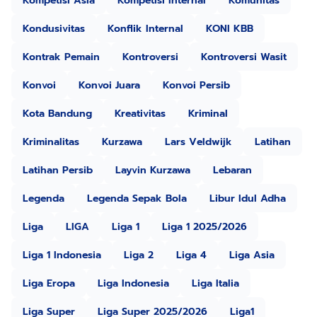
Kompetisi Asia
Kompetisi Internal
Komunitas
Kondusivitas
Konflik Internal
KONI KBB
Kontrak Pemain
Kontroversi
Kontroversi Wasit
Konvoi
Konvoi Juara
Konvoi Persib
Kota Bandung
Kreativitas
Kriminal
Kriminalitas
Kurzawa
Lars Veldwijk
Latihan
Latihan Persib
Layvin Kurzawa
Lebaran
Legenda
Legenda Sepak Bola
Libur Idul Adha
Liga
LIGA
Liga 1
Liga 1 2025/2026
Liga 1 Indonesia
Liga 2
Liga 4
Liga Asia
Liga Eropa
Liga Indonesia
Liga Italia
Liga Super
Liga Super 2025/2026
Liga1