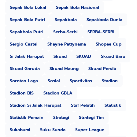
Sepak Bola Lokal
Sepak Bola Nasional
Sepak Bola Putri
Sepakbola
Sepakbola Dunia
Sepakbola Putri
Serba-Serbi
SERBA-SERBI
Sergio Castel
Shayne Pattynama
Shopee Cup
Si Jalak Harupat
Skuad
SKUAD
Skuad Baru
Skuad Garuda
Skuad Maung
Skuad Persib
Sorotan Laga
Sosial
Sportivitas
Stadion
Stadion BIS
Stadion GBLA
Stadion Si Jalak Harupat
Staf Pelatih
Statistik
Statistik Pemain
Strategi
Strategi Tim
Sukabumi
Suku Sunda
Super League