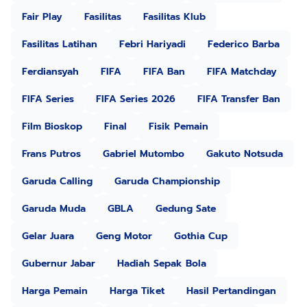
Fair Play
Fasilitas
Fasilitas Klub
Fasilitas Latihan
Febri Hariyadi
Federico Barba
Ferdiansyah
FIFA
FIFA Ban
FIFA Matchday
FIFA Series
FIFA Series 2026
FIFA Transfer Ban
Film Bioskop
Final
Fisik Pemain
Frans Putros
Gabriel Mutombo
Gakuto Notsuda
Garuda Calling
Garuda Championship
Garuda Muda
GBLA
Gedung Sate
Gelar Juara
Geng Motor
Gothia Cup
Gubernur Jabar
Hadiah Sepak Bola
Harga Pemain
Harga Tiket
Hasil Pertandingan