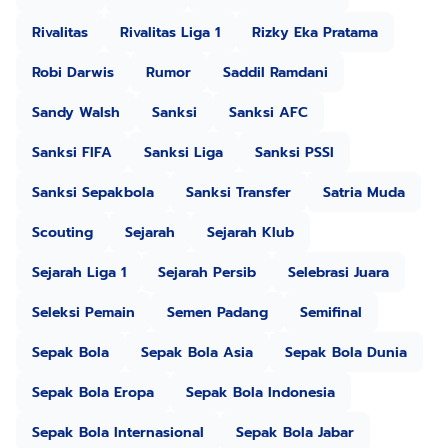
Rivalitas
Rivalitas Liga 1
Rizky Eka Pratama
Robi Darwis
Rumor
Saddil Ramdani
Sandy Walsh
Sanksi
Sanksi AFC
Sanksi FIFA
Sanksi Liga
Sanksi PSSI
Sanksi Sepakbola
Sanksi Transfer
Satria Muda
Scouting
Sejarah
Sejarah Klub
Sejarah Liga 1
Sejarah Persib
Selebrasi Juara
Seleksi Pemain
Semen Padang
Semifinal
Sepak Bola
Sepak Bola Asia
Sepak Bola Dunia
Sepak Bola Eropa
Sepak Bola Indonesia
Sepak Bola Internasional
Sepak Bola Jabar