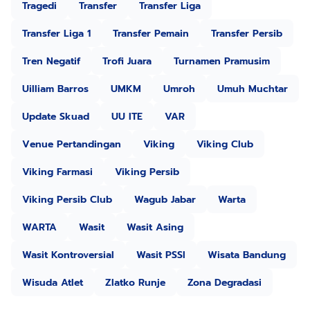
Tragedi
Transfer
Transfer Liga
Transfer Liga 1
Transfer Pemain
Transfer Persib
Tren Negatif
Trofi Juara
Turnamen Pramusim
Uilliam Barros
UMKM
Umroh
Umuh Muchtar
Update Skuad
UU ITE
VAR
Venue Pertandingan
Viking
Viking Club
Viking Farmasi
Viking Persib
Viking Persib Club
Wagub Jabar
Warta
WARTA
Wasit
Wasit Asing
Wasit Kontroversial
Wasit PSSI
Wisata Bandung
Wisuda Atlet
Zlatko Runje
Zona Degradasi