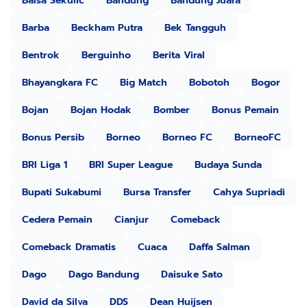
Balsa Sekulic
Bandung
Bandung Juara
Barba
Beckham Putra
Bek Tangguh
Bentrok
Berguinho
Berita Viral
Bhayangkara FC
Big Match
Bobotoh
Bogor
Bojan
Bojan Hodak
Bomber
Bonus Pemain
Bonus Persib
Borneo
Borneo FC
BorneoFC
BRI Liga 1
BRI Super League
Budaya Sunda
Bupati Sukabumi
Bursa Transfer
Cahya Supriadi
Cedera Pemain
Cianjur
Comeback
Comeback Dramatis
Cuaca
Daffa Salman
Dago
Dago Bandung
Daisuke Sato
David da Silva
DDS
Dean Huijsen