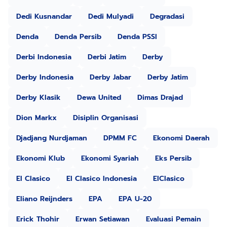
Dedi Kusnandar
Dedi Mulyadi
Degradasi
Denda
Denda Persib
Denda PSSI
Derbi Indonesia
Derbi Jatim
Derby
Derby Indonesia
Derby Jabar
Derby Jatim
Derby Klasik
Dewa United
Dimas Drajad
Dion Markx
Disiplin Organisasi
Djadjang Nurdjaman
DPMM FC
Ekonomi Daerah
Ekonomi Klub
Ekonomi Syariah
Eks Persib
El Clasico
El Clasico Indonesia
ElClasico
Eliano Reijnders
EPA
EPA U-20
Erick Thohir
Erwan Setiawan
Evaluasi Pemain