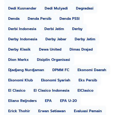
Dedi Kusnandar
Dedi Mulyadi
Degradasi
Denda
Denda Persib
Denda PSSI
Derbi Indonesia
Derbi Jatim
Derby
Derby Indonesia
Derby Jabar
Derby Jatim
Derby Klasik
Dewa United
Dimas Drajad
Dion Markx
Disiplin Organisasi
Djadjang Nurdjaman
DPMM FC
Ekonomi Daerah
Ekonomi Klub
Ekonomi Syariah
Eks Persib
El Clasico
El Clasico Indonesia
ElClasico
Eliano Reijnders
EPA
EPA U-20
Erick Thohir
Erwan Setiawan
Evaluasi Pemain