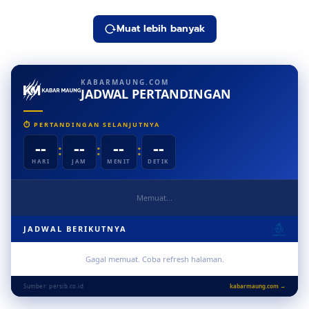
Muat lebih banyak
KABARMAUNG.COM
JADWAL PERTANDINGAN
⏱ PERTANDINGAN SELANJUTNYA
--
--
--
--
:
:
:
HARI
JAM
MENIT
DETIK
Memuat...
JADWAL BERIKUTNYA
Gagal memuat. Coba refresh halaman.
Sumber: persib.co.id
kabarmaung.com →