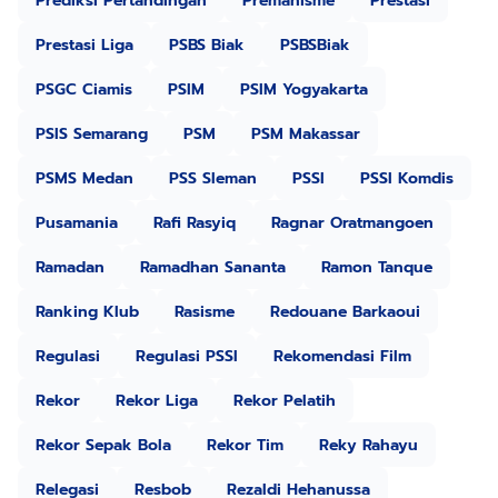
Prediksi Pertandingan
Premanisme
Prestasi
Prestasi Liga
PSBS Biak
PSBSBiak
PSGC Ciamis
PSIM
PSIM Yogyakarta
PSIS Semarang
PSM
PSM Makassar
PSMS Medan
PSS Sleman
PSSI
PSSI Komdis
Pusamania
Rafi Rasyiq
Ragnar Oratmangoen
Ramadan
Ramadhan Sananta
Ramon Tanque
Ranking Klub
Rasisme
Redouane Barkaoui
Regulasi
Regulasi PSSI
Rekomendasi Film
Rekor
Rekor Liga
Rekor Pelatih
Rekor Sepak Bola
Rekor Tim
Reky Rahayu
Relegasi
Resbob
Rezaldi Hehanussa