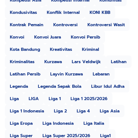
Kompetisi Asia
Kompetisi Internal
Komunitas
Kondusivitas
Konflik Internal
KONI KBB
Kontrak Pemain
Kontroversi
Kontroversi Wasit
Konvoi
Konvoi Juara
Konvoi Persib
Kota Bandung
Kreativitas
Kriminal
Kriminalitas
Kurzawa
Lars Veldwijk
Latihan
Latihan Persib
Layvin Kurzawa
Lebaran
Legenda
Legenda Sepak Bola
Libur Idul Adha
Liga
LIGA
Liga 1
Liga 1 2025/2026
Liga 1 Indonesia
Liga 2
Liga 4
Liga Asia
Liga Eropa
Liga Indonesia
Liga Italia
Liga Super
Liga Super 2025/2026
Liga1