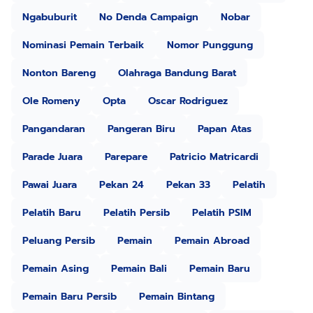
Ngabuburit
No Denda Campaign
Nobar
Nominasi Pemain Terbaik
Nomor Punggung
Nonton Bareng
Olahraga Bandung Barat
Ole Romeny
Opta
Oscar Rodriguez
Pangandaran
Pangeran Biru
Papan Atas
Parade Juara
Parepare
Patricio Matricardi
Pawai Juara
Pekan 24
Pekan 33
Pelatih
Pelatih Baru
Pelatih Persib
Pelatih PSIM
Peluang Persib
Pemain
Pemain Abroad
Pemain Asing
Pemain Bali
Pemain Baru
Pemain Baru Persib
Pemain Bintang