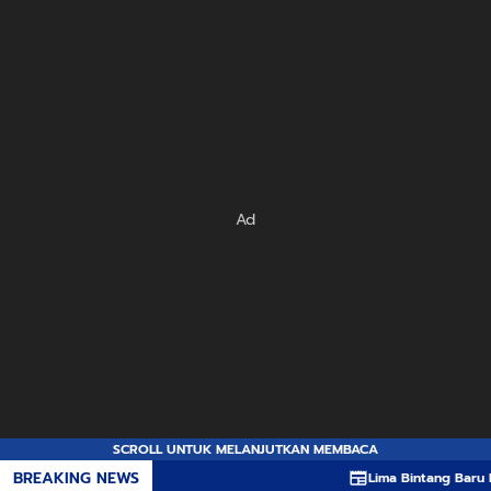
Ad
SCROLL UNTUK MELANJUTKAN MEMBACA
BREAKING NEWS
Lima Bintang Baru Persib