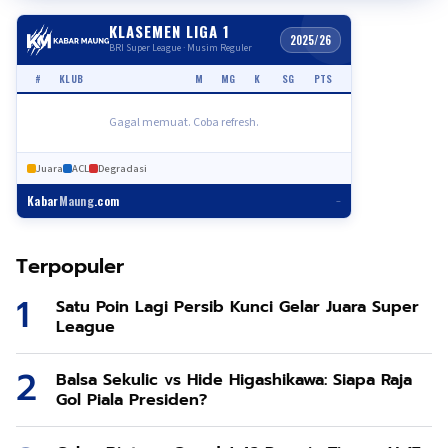
KLASEMEN LIGA 1
2025/26
BRI Super League · Musim Reguler
#
KLUB
M
MG
K
SG
PTS
Gagal memuat. Coba refresh.
Juara
ACL
Degradasi
Kabar
Maung
.com
–
Terpopuler
Satu Poin Lagi Persib Kunci Gelar Juara Super
League
Balsa Sekulic vs Hide Higashikawa: Siapa Raja
Gol Piala Presiden?