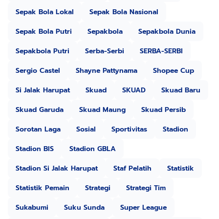
Sepak Bola Lokal
Sepak Bola Nasional
Sepak Bola Putri
Sepakbola
Sepakbola Dunia
Sepakbola Putri
Serba-Serbi
SERBA-SERBI
Sergio Castel
Shayne Pattynama
Shopee Cup
Si Jalak Harupat
Skuad
SKUAD
Skuad Baru
Skuad Garuda
Skuad Maung
Skuad Persib
Sorotan Laga
Sosial
Sportivitas
Stadion
Stadion BIS
Stadion GBLA
Stadion Si Jalak Harupat
Staf Pelatih
Statistik
Statistik Pemain
Strategi
Strategi Tim
Sukabumi
Suku Sunda
Super League