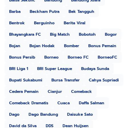
Balsa Sekulic
Bandung
Bandung Juara
Barba
Beckham Putra
Bek Tangguh
Bentrok
Berguinho
Berita Viral
Bhayangkara FC
Big Match
Bobotoh
Bogor
Bojan
Bojan Hodak
Bomber
Bonus Pemain
Bonus Persib
Borneo
Borneo FC
BorneoFC
BRI Liga 1
BRI Super League
Budaya Sunda
Bupati Sukabumi
Bursa Transfer
Cahya Supriadi
Cedera Pemain
Cianjur
Comeback
Comeback Dramatis
Cuaca
Daffa Salman
Dago
Dago Bandung
Daisuke Sato
David da Silva
DDS
Dean Huijsen