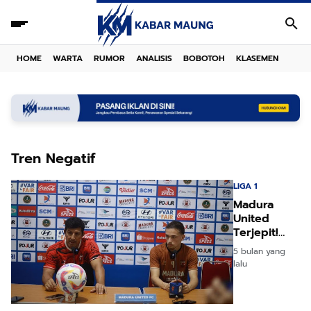
HOME
WARTA
RUMOR
ANALISIS
BOBOTOH
KLASEMEN
Tren Negatif
LIGA 1
Madura
United
Terjepit!
Akankah
5 bulan yang
Tren Buruk
lalu
Berakhir?