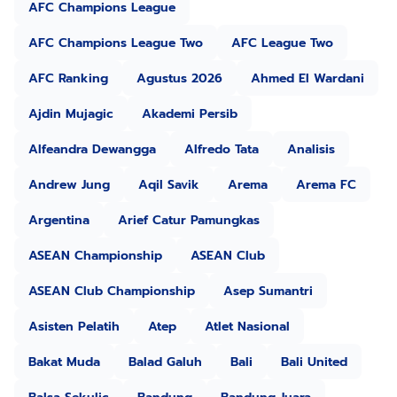
AFC Champions League
AFC Champions League Two
AFC League Two
AFC Ranking
Agustus 2026
Ahmed El Wardani
Ajdin Mujagic
Akademi Persib
Alfeandra Dewangga
Alfredo Tata
Analisis
Andrew Jung
Aqil Savik
Arema
Arema FC
Argentina
Arief Catur Pamungkas
ASEAN Championship
ASEAN Club
ASEAN Club Championship
Asep Sumantri
Asisten Pelatih
Atep
Atlet Nasional
Bakat Muda
Balad Galuh
Bali
Bali United