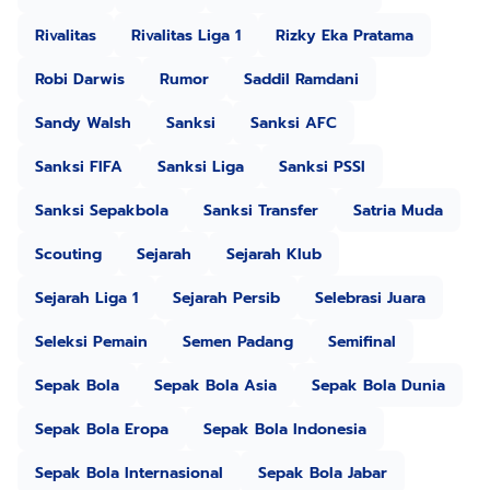
Rivalitas
Rivalitas Liga 1
Rizky Eka Pratama
Robi Darwis
Rumor
Saddil Ramdani
Sandy Walsh
Sanksi
Sanksi AFC
Sanksi FIFA
Sanksi Liga
Sanksi PSSI
Sanksi Sepakbola
Sanksi Transfer
Satria Muda
Scouting
Sejarah
Sejarah Klub
Sejarah Liga 1
Sejarah Persib
Selebrasi Juara
Seleksi Pemain
Semen Padang
Semifinal
Sepak Bola
Sepak Bola Asia
Sepak Bola Dunia
Sepak Bola Eropa
Sepak Bola Indonesia
Sepak Bola Internasional
Sepak Bola Jabar