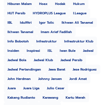
Hiburan Malam
Hoax
Hodak
Hukum
HUT Persib
HYDROPLUS League
I.League
IBL
Idulfitri
Igor Tolic
Ikhwan Ali Tanamal
Ikhwan Tanamal
Imam Arief Fadillah
Info Bobotoh
Infrastruktur
Infrastruktur Klub
Insiden
Inspirasi
ISL
Iwan Bule
Jadwal
Jadwal Bola
Jadwal Klub
Jadwal Persib
Jadwal Pertandingan
Jawa Barat
Jese Rodriguez
John Herdman
Johnny Jansen
Jordi Amat
Juara
Juara Liga
Julio Cesar
Kakang Rudianto
Karawang
Kartu Merah