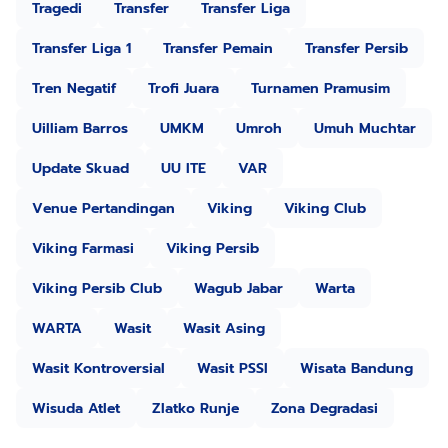
Tragedi
Transfer
Transfer Liga
Transfer Liga 1
Transfer Pemain
Transfer Persib
Tren Negatif
Trofi Juara
Turnamen Pramusim
Uilliam Barros
UMKM
Umroh
Umuh Muchtar
Update Skuad
UU ITE
VAR
Venue Pertandingan
Viking
Viking Club
Viking Farmasi
Viking Persib
Viking Persib Club
Wagub Jabar
Warta
WARTA
Wasit
Wasit Asing
Wasit Kontroversial
Wasit PSSI
Wisata Bandung
Wisuda Atlet
Zlatko Runje
Zona Degradasi