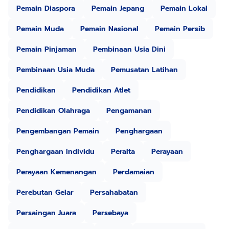
Pemain Diaspora
Pemain Jepang
Pemain Lokal
Pemain Muda
Pemain Nasional
Pemain Persib
Pemain Pinjaman
Pembinaan Usia Dini
Pembinaan Usia Muda
Pemusatan Latihan
Pendidikan
Pendidikan Atlet
Pendidikan Olahraga
Pengamanan
Pengembangan Pemain
Penghargaan
Penghargaan Individu
Peralta
Perayaan
Perayaan Kemenangan
Perdamaian
Perebutan Gelar
Persahabatan
Persaingan Juara
Persebaya