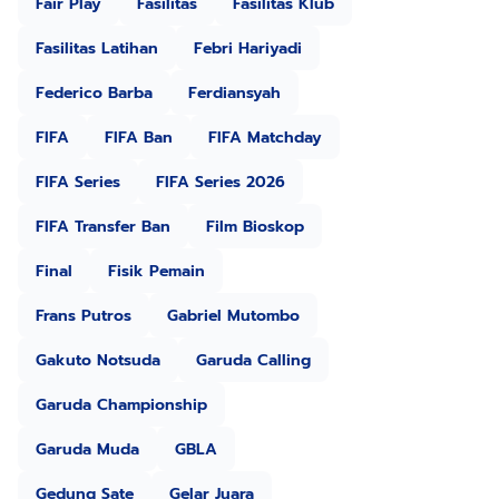
Fair Play
Fasilitas
Fasilitas Klub
Fasilitas Latihan
Febri Hariyadi
Federico Barba
Ferdiansyah
FIFA
FIFA Ban
FIFA Matchday
FIFA Series
FIFA Series 2026
FIFA Transfer Ban
Film Bioskop
Final
Fisik Pemain
Frans Putros
Gabriel Mutombo
Gakuto Notsuda
Garuda Calling
Garuda Championship
Garuda Muda
GBLA
Gedung Sate
Gelar Juara