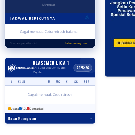
Memuat...
JADWAL BERIKUTNYA
Gagal memuat. Coba refresh halaman.
Sumber: persib.co.id
kabarmaung.com →
KLASEMEN LIGA 1
2025/26
BRI Super League · Musim
Reguler
#
KLUB
M
MG
K
SG
PTS
Gagal memuat. Coba refresh.
Juara
ACL
Degradasi
Kabar
Maung
.com
–