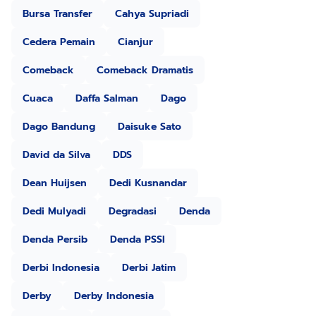
Bursa Transfer
Cahya Supriadi
Cedera Pemain
Cianjur
Comeback
Comeback Dramatis
Cuaca
Daffa Salman
Dago
Dago Bandung
Daisuke Sato
David da Silva
DDS
Dean Huijsen
Dedi Kusnandar
Dedi Mulyadi
Degradasi
Denda
Denda Persib
Denda PSSI
Derbi Indonesia
Derbi Jatim
Derby
Derby Indonesia