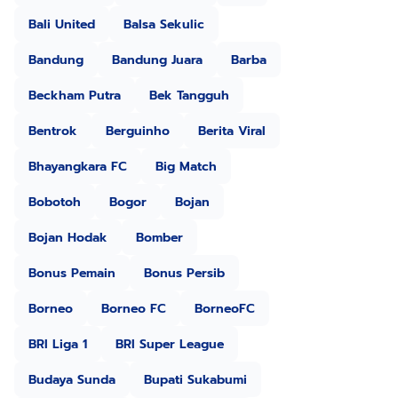
Bali United
Balsa Sekulic
Bandung
Bandung Juara
Barba
Beckham Putra
Bek Tangguh
Bentrok
Berguinho
Berita Viral
Bhayangkara FC
Big Match
Bobotoh
Bogor
Bojan
Bojan Hodak
Bomber
Bonus Pemain
Bonus Persib
Borneo
Borneo FC
BorneoFC
BRI Liga 1
BRI Super League
Budaya Sunda
Bupati Sukabumi