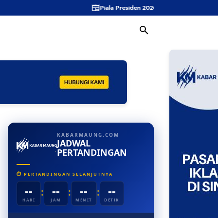
Piala Presiden 2026 Persebaya Juara Tapi Ada 
KABARMAUNG.COM
JADWAL
PERTANDINGAN
⏱ PERTANDINGAN SELANJUTNYA
--
--
--
--
:
:
:
HARI
JAM
MENIT
DETIK