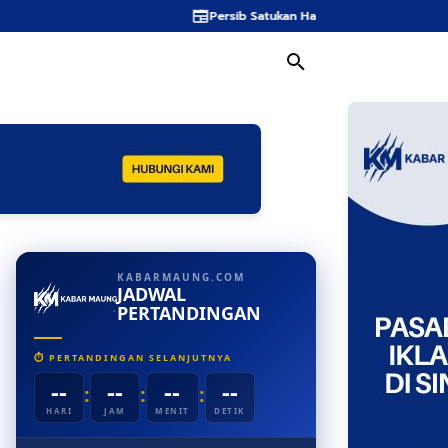
Persib Satukan Hati Semua Usia dan Hidupkan 
KABARMAUNG.COM
JADWAL
PERTANDINGAN
⏱ PERTANDINGAN SELANJUTNYA
--
--
--
--
:
:
:
HARI
JAM
MENIT
DETIK