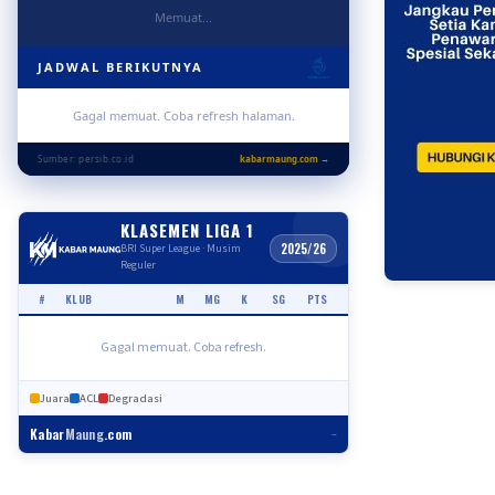
Memuat...
JADWAL BERIKUTNYA
Gagal memuat. Coba refresh halaman.
Sumber: persib.co.id
kabarmaung.com →
KLASEMEN LIGA 1
2025/26
BRI Super League · Musim
Reguler
#
KLUB
M
MG
K
SG
PTS
Gagal memuat. Coba refresh.
Juara
ACL
Degradasi
Kabar
Maung
.com
–