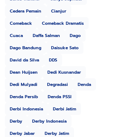
Cedera Pemain
Cianjur
Comeback
Comeback Dramatis
Cuaca
Daffa Salman
Dago
Dago Bandung
Daisuke Sato
David da Silva
DDS
Dean Huijsen
Dedi Kusnandar
Dedi Mulyadi
Degradasi
Denda
Denda Persib
Denda PSSI
Derbi Indonesia
Derbi Jatim
Derby
Derby Indonesia
Derby Jabar
Derby Jatim