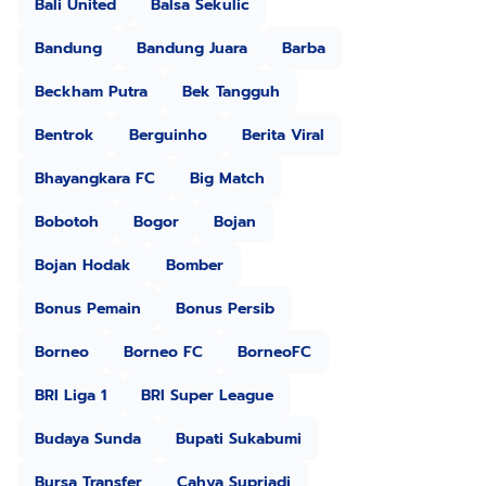
Bali United
Balsa Sekulic
Bandung
Bandung Juara
Barba
Beckham Putra
Bek Tangguh
Bentrok
Berguinho
Berita Viral
Bhayangkara FC
Big Match
Bobotoh
Bogor
Bojan
Bojan Hodak
Bomber
Bonus Pemain
Bonus Persib
Borneo
Borneo FC
BorneoFC
BRI Liga 1
BRI Super League
Budaya Sunda
Bupati Sukabumi
Bursa Transfer
Cahya Supriadi