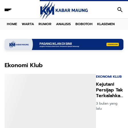
HOME
WARTA
RUMOR
ANALISIS
BOBOTOH
KLASEMEN
Ekonomi Klub
EKONOMI KLUB
Kejutan!
Persijap Tak
Terkalahkan
Laris Manis
3 bulan yang
Jualan
lalu
Jersey!