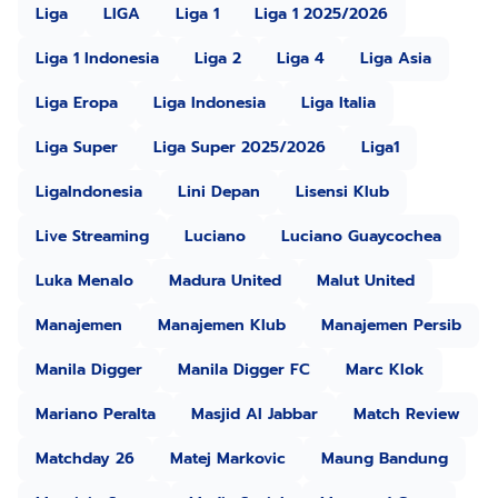
Liga
LIGA
Liga 1
Liga 1 2025/2026
Liga 1 Indonesia
Liga 2
Liga 4
Liga Asia
Liga Eropa
Liga Indonesia
Liga Italia
Liga Super
Liga Super 2025/2026
Liga1
LigaIndonesia
Lini Depan
Lisensi Klub
Live Streaming
Luciano
Luciano Guaycochea
Luka Menalo
Madura United
Malut United
Manajemen
Manajemen Klub
Manajemen Persib
Manila Digger
Manila Digger FC
Marc Klok
Mariano Peralta
Masjid Al Jabbar
Match Review
Matchday 26
Matej Markovic
Maung Bandung