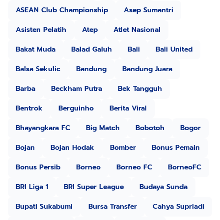
ASEAN Club Championship
Asep Sumantri
Asisten Pelatih
Atep
Atlet Nasional
Bakat Muda
Balad Galuh
Bali
Bali United
Balsa Sekulic
Bandung
Bandung Juara
Barba
Beckham Putra
Bek Tangguh
Bentrok
Berguinho
Berita Viral
Bhayangkara FC
Big Match
Bobotoh
Bogor
Bojan
Bojan Hodak
Bomber
Bonus Pemain
Bonus Persib
Borneo
Borneo FC
BorneoFC
BRI Liga 1
BRI Super League
Budaya Sunda
Bupati Sukabumi
Bursa Transfer
Cahya Supriadi