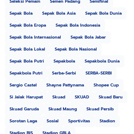
Seleksi Pemain
Semen Padang
Semifinal
Sepak Bola
Sepak Bola Asia
Sepak Bola Dunia
Sepak Bola Eropa
Sepak Bola Indonesia
Sepak Bola Internasional
Sepak Bola Jabar
Sepak Bola Lokal
Sepak Bola Nasional
Sepak Bola Putri
Sepakbola
Sepakbola Dunia
Sepakbola Putri
Serba-Serbi
SERBA-SERBI
Sergio Castel
Shayne Pattynama
Shopee Cup
Si Jalak Harupat
Skuad
SKUAD
Skuad Baru
Skuad Garuda
Skuad Maung
Skuad Persib
Sorotan Laga
Sosial
Sportivitas
Stadion
Stadion BIS
Stadion GBLA