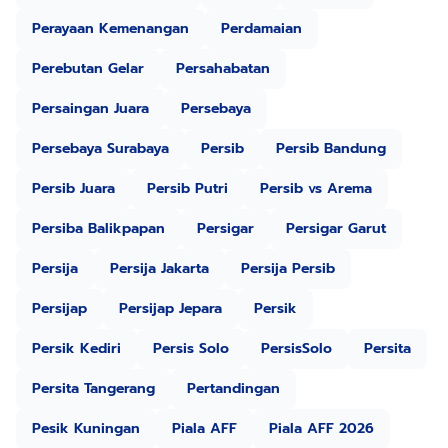
Perayaan Kemenangan
Perdamaian
Perebutan Gelar
Persahabatan
Persaingan Juara
Persebaya
Persebaya Surabaya
Persib
Persib Bandung
Persib Juara
Persib Putri
Persib vs Arema
Persiba Balikpapan
Persigar
Persigar Garut
Persija
Persija Jakarta
Persija Persib
Persijap
Persijap Jepara
Persik
Persik Kediri
Persis Solo
PersisSolo
Persita
Persita Tangerang
Pertandingan
Pesik Kuningan
Piala AFF
Piala AFF 2026