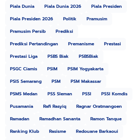
Piala Dunia
Piala Dunia 2026
Piala Presiden
Piala Presiden 2026
Politik
Pramusim
Pramusim Persib
Prediksi
Prediksi Pertandingan
Premanisme
Prestasi
Prestasi Liga
PSBS Biak
PSBSBiak
PSGC Ciamis
PSIM
PSIM Yogyakarta
PSIS Semarang
PSM
PSM Makassar
PSMS Medan
PSS Sleman
PSSI
PSSI Komdis
Pusamania
Rafi Rasyiq
Ragnar Oratmangoen
Ramadan
Ramadhan Sananta
Ramon Tanque
Ranking Klub
Rasisme
Redouane Barkaoui