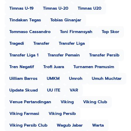
Timnas U-19
Timnas U-20
Timnas U20
Tindakan Tegas
Tobias Ginanjar
Tommaso Cassandro
Toni Firmansyah
Top Skor
Tragedi
Transfer
Transfer Liga
Transfer Liga 1
Transfer Pemain
Transfer Persib
Tren Negatif
Trofi Juara
Turnamen Pramusim
Uilliam Barros
UMKM
Umroh
Umuh Muchtar
Update Skuad
UU ITE
VAR
Venue Pertandingan
Viking
Viking Club
Viking Farmasi
Viking Persib
Viking Persib Club
Wagub Jabar
Warta