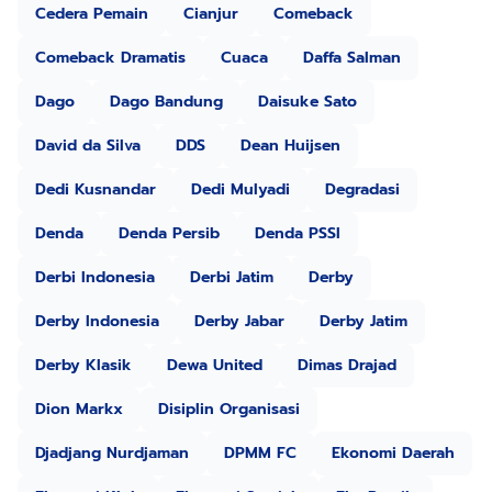
Cedera Pemain
Cianjur
Comeback
Comeback Dramatis
Cuaca
Daffa Salman
Dago
Dago Bandung
Daisuke Sato
David da Silva
DDS
Dean Huijsen
Dedi Kusnandar
Dedi Mulyadi
Degradasi
Denda
Denda Persib
Denda PSSI
Derbi Indonesia
Derbi Jatim
Derby
Derby Indonesia
Derby Jabar
Derby Jatim
Derby Klasik
Dewa United
Dimas Drajad
Dion Markx
Disiplin Organisasi
Djadjang Nurdjaman
DPMM FC
Ekonomi Daerah