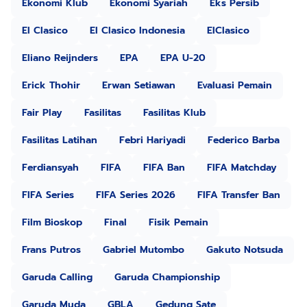
Ekonomi Klub
Ekonomi Syariah
Eks Persib
El Clasico
El Clasico Indonesia
ElClasico
Eliano Reijnders
EPA
EPA U-20
Erick Thohir
Erwan Setiawan
Evaluasi Pemain
Fair Play
Fasilitas
Fasilitas Klub
Fasilitas Latihan
Febri Hariyadi
Federico Barba
Ferdiansyah
FIFA
FIFA Ban
FIFA Matchday
FIFA Series
FIFA Series 2026
FIFA Transfer Ban
Film Bioskop
Final
Fisik Pemain
Frans Putros
Gabriel Mutombo
Gakuto Notsuda
Garuda Calling
Garuda Championship
Garuda Muda
GBLA
Gedung Sate