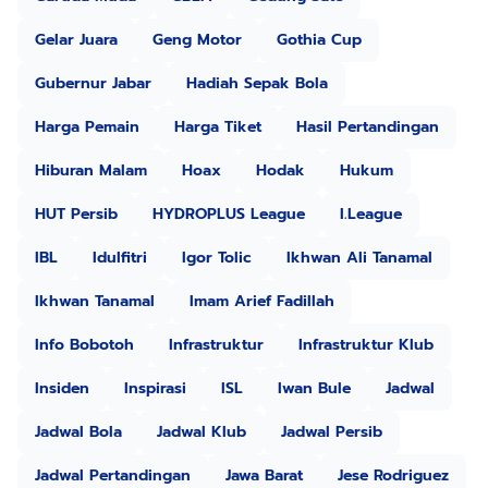
Gelar Juara
Geng Motor
Gothia Cup
Gubernur Jabar
Hadiah Sepak Bola
Harga Pemain
Harga Tiket
Hasil Pertandingan
Hiburan Malam
Hoax
Hodak
Hukum
HUT Persib
HYDROPLUS League
I.League
IBL
Idulfitri
Igor Tolic
Ikhwan Ali Tanamal
Ikhwan Tanamal
Imam Arief Fadillah
Info Bobotoh
Infrastruktur
Infrastruktur Klub
Insiden
Inspirasi
ISL
Iwan Bule
Jadwal
Jadwal Bola
Jadwal Klub
Jadwal Persib
Jadwal Pertandingan
Jawa Barat
Jese Rodriguez