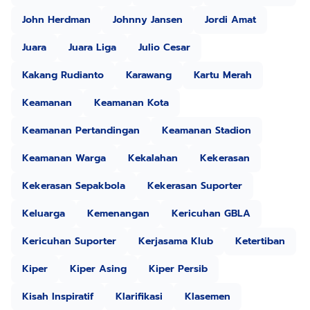
John Herdman
Johnny Jansen
Jordi Amat
Juara
Juara Liga
Julio Cesar
Kakang Rudianto
Karawang
Kartu Merah
Keamanan
Keamanan Kota
Keamanan Pertandingan
Keamanan Stadion
Keamanan Warga
Kekalahan
Kekerasan
Kekerasan Sepakbola
Kekerasan Suporter
Keluarga
Kemenangan
Kericuhan GBLA
Kericuhan Suporter
Kerjasama Klub
Ketertiban
Kiper
Kiper Asing
Kiper Persib
Kisah Inspiratif
Klarifikasi
Klasemen