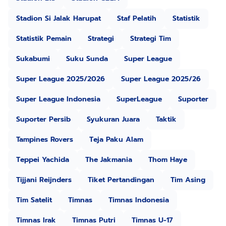
Stadion Si Jalak Harupat
Staf Pelatih
Statistik
Statistik Pemain
Strategi
Strategi Tim
Sukabumi
Suku Sunda
Super League
Super League 2025/2026
Super League 2025/26
Super League Indonesia
SuperLeague
Suporter
Suporter Persib
Syukuran Juara
Taktik
Tampines Rovers
Teja Paku Alam
Teppei Yachida
The Jakmania
Thom Haye
Tijjani Reijnders
Tiket Pertandingan
Tim Asing
Tim Satelit
Timnas
Timnas Indonesia
Timnas Irak
Timnas Putri
Timnas U-17