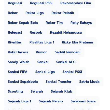
Regulasi
Regulasi PSSI
Rekomendasi Film
Rekor
Rekor Liga
Rekor Pelatih
Rekor Sepak Bola
Rekor Tim
Reky Rahayu
Relegasi
Resbob
Rezaldi Hehanussa
Rivalitas
Rivalitas Liga 1
Rizky Eka Pratama
Robi Darwis
Rumor
Saddil Ramdani
Sandy Walsh
Sanksi
Sanksi AFC
Sanksi FIFA
Sanksi Liga
Sanksi PSSI
Sanksi Sepakbola
Sanksi Transfer
Satria Muda
Scouting
Sejarah
Sejarah Klub
Sejarah Liga 1
Sejarah Persib
Selebrasi Juara