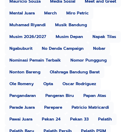
Mauricio Souza
Media Sosial
Meet and Greet
Mental Juara
Merch
Miro Petric
Muhamad Riyandi
Musik Bandung
Musim 2026/2027
Musim Depan
Napak Tilas
Ngabuburit
No Denda Campaign
Nobar
Nominasi Pemain Terbaik
Nomor Punggung
Nonton Bareng
Olahraga Bandung Barat
Ole Romeny
Opta
Oscar Rodriguez
Pangandaran
Pangeran Biru
Papan Atas
Parade Juara
Parepare
Patricio Matricardi
Pawai Juara
Pekan 24
Pekan 33
Pelatih
Pelatih Baru
Pelatih Persib
Pelatih PSIM