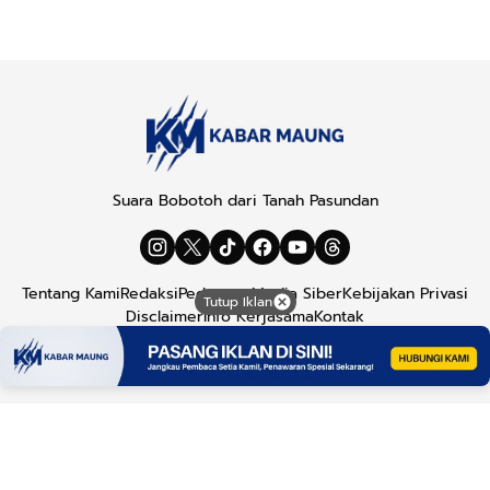
Suara Bobotoh dari Tanah Pasundan
Tentang Kami
Redaksi
Pedoman Media Siber
Kebijakan Privasi
Tutup Iklan
Disclaimer
Info Kerjasama
Kontak
Copyright © 2026
Kabar Maung
. All rights reserved.