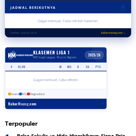
JADWAL BERIKUTNYA
Gagal memuat. Coba refresh halaman.
Sumber: persib.co.id
kabarmaung.com →
KLASEMEN LIGA 1
2025/26
BRI Super League · Musim Reguler
#
KLUB
M
MG
K
SG
PTS
Gagal memuat. Coba refresh.
Juara
ACL
Degradasi
Kabar
Maung
.com
–
Terpopuler
Balsa Sekulic vs Hide Higashikawa: Siapa Raja