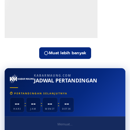
Muat lebih banyak
KABARMAUNG.COM
JADWAL PERTANDINGAN
⏱ PERTANDINGAN SELANJUTNYA
--
--
--
--
:
:
:
HARI
JAM
MENIT
DETIK
Memuat...