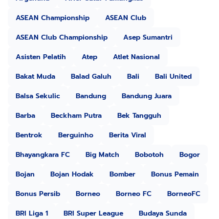
ASEAN Championship
ASEAN Club
ASEAN Club Championship
Asep Sumantri
Asisten Pelatih
Atep
Atlet Nasional
Bakat Muda
Balad Galuh
Bali
Bali United
Balsa Sekulic
Bandung
Bandung Juara
Barba
Beckham Putra
Bek Tangguh
Bentrok
Berguinho
Berita Viral
Bhayangkara FC
Big Match
Bobotoh
Bogor
Bojan
Bojan Hodak
Bomber
Bonus Pemain
Bonus Persib
Borneo
Borneo FC
BorneoFC
BRI Liga 1
BRI Super League
Budaya Sunda