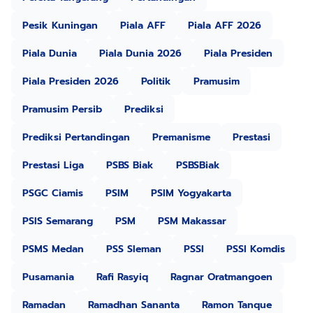
Pesik Kuningan
Piala AFF
Piala AFF 2026
Piala Dunia
Piala Dunia 2026
Piala Presiden
Piala Presiden 2026
Politik
Pramusim
Pramusim Persib
Prediksi
Prediksi Pertandingan
Premanisme
Prestasi
Prestasi Liga
PSBS Biak
PSBSBiak
PSGC Ciamis
PSIM
PSIM Yogyakarta
PSIS Semarang
PSM
PSM Makassar
PSMS Medan
PSS Sleman
PSSI
PSSI Komdis
Pusamania
Rafi Rasyiq
Ragnar Oratmangoen
Ramadan
Ramadhan Sananta
Ramon Tanque