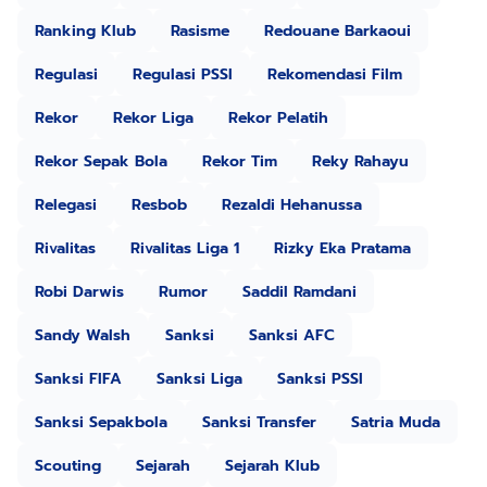
Ranking Klub
Rasisme
Redouane Barkaoui
Regulasi
Regulasi PSSI
Rekomendasi Film
Rekor
Rekor Liga
Rekor Pelatih
Rekor Sepak Bola
Rekor Tim
Reky Rahayu
Relegasi
Resbob
Rezaldi Hehanussa
Rivalitas
Rivalitas Liga 1
Rizky Eka Pratama
Robi Darwis
Rumor
Saddil Ramdani
Sandy Walsh
Sanksi
Sanksi AFC
Sanksi FIFA
Sanksi Liga
Sanksi PSSI
Sanksi Sepakbola
Sanksi Transfer
Satria Muda
Scouting
Sejarah
Sejarah Klub