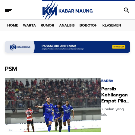
HOME
WARTA
RUMOR
ANALISIS
BOBOTOH
KLASEMEN
PSM
BARBA
Persib
Kehilangan
Empat Pilar
Jelang Duel
2 bulan yang
Kontra PSM
lalu