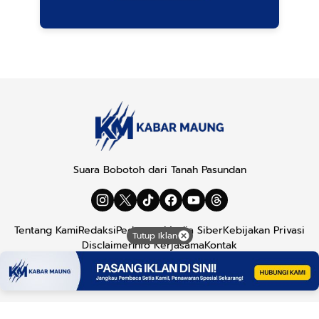
Suara Bobotoh dari Tanah Pasundan
Tentang Kami
Redaksi
Pedoman Media Siber
Kebijakan Privasi
Tutup Iklan
Disclaimer
Info Kerjasama
Kontak
Copyright © 2026
Kabar Maung
. All rights reserved.