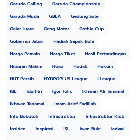
Garuda Calling
Garuda Championship
Garuda Muda
GBLA
Gedung Sate
Gelar Juara
Geng Motor
Gothia Cup
Gubernur Jabar
Hadiah Sepak Bola
Harga Pemain
Harga Tiket
Hasil Pertandingan
Hiburan Malam
Hoax
Hodak
Hukum
HUT Persib
HYDROPLUS League
I.League
IBL
Idulfitri
Igor Tolic
Ikhwan Ali Tanamal
Ikhwan Tanamal
Imam Arief Fadillah
Info Bobotoh
Infrastruktur
Infrastruktur Klub
Insiden
Inspirasi
ISL
Iwan Bule
Jadwal