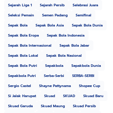
Sejarah Liga 1
Sejarah Persib
Selebrasi Juara
Seleksi Pemain
Semen Padang
Semifinal
Sepak Bola
Sepak Bola Asia
Sepak Bola Dunia
Sepak Bola Eropa
Sepak Bola Indonesia
Sepak Bola Internasional
Sepak Bola Jabar
Sepak Bola Lokal
Sepak Bola Nasional
Sepak Bola Putri
Sepakbola
Sepakbola Dunia
Sepakbola Putri
Serba-Serbi
SERBA-SERBI
Sergio Castel
Shayne Pattynama
Shopee Cup
Si Jalak Harupat
Skuad
SKUAD
Skuad Baru
Skuad Garuda
Skuad Maung
Skuad Persib