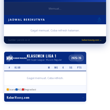
Memuat...
JADWAL BERIKUTNYA
Gagal memuat. Coba refresh halaman.
Sumber: persib.co.id
kabarmaung.com →
KLASEMEN LIGA 1
2025/26
BRI Super League · Musim Reguler
#
KLUB
M
MG
K
SG
PTS
Gagal memuat. Coba refresh.
Juara
ACL
Degradasi
Kabar
Maung
.com
–