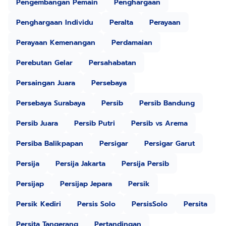
Pengembangan Pemain
Penghargaan
Penghargaan Individu
Peralta
Perayaan
Perayaan Kemenangan
Perdamaian
Perebutan Gelar
Persahabatan
Persaingan Juara
Persebaya
Persebaya Surabaya
Persib
Persib Bandung
Persib Juara
Persib Putri
Persib vs Arema
Persiba Balikpapan
Persigar
Persigar Garut
Persija
Persija Jakarta
Persija Persib
Persijap
Persijap Jepara
Persik
Persik Kediri
Persis Solo
PersisSolo
Persita
Persita Tangerang
Pertandingan