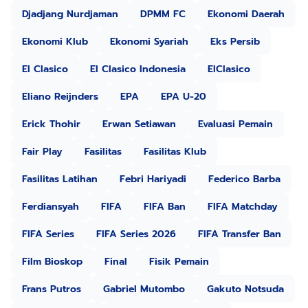
Djadjang Nurdjaman
DPMM FC
Ekonomi Daerah
Ekonomi Klub
Ekonomi Syariah
Eks Persib
El Clasico
El Clasico Indonesia
ElClasico
Eliano Reijnders
EPA
EPA U-20
Erick Thohir
Erwan Setiawan
Evaluasi Pemain
Fair Play
Fasilitas
Fasilitas Klub
Fasilitas Latihan
Febri Hariyadi
Federico Barba
Ferdiansyah
FIFA
FIFA Ban
FIFA Matchday
FIFA Series
FIFA Series 2026
FIFA Transfer Ban
Film Bioskop
Final
Fisik Pemain
Frans Putros
Gabriel Mutombo
Gakuto Notsuda