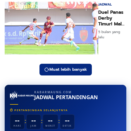
JADWAL
Duel Panas
Derby
Timur! Malut
United vs
5 bulan yang
PSM
lalu
Penentu
Nasib
Muat lebih banyak
KABARMAUNG.COM
JADWAL PERTANDINGAN
⏱ PERTANDINGAN SELANJUTNYA
--
--
--
--
:
:
:
HARI
JAM
MENIT
DETIK