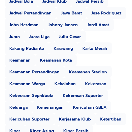
Jadwal Bola
Jadwal Klub
Jadwal Persib
Jadwal Pertandingan
Jawa Barat
Jese Rodriguez
John Herdman
Johnny Jansen
Jordi Amat
Juara
Juara Liga
Julio Cesar
Kakang Rudianto
Karawang
Kartu Merah
Keamanan
Keamanan Kota
Keamanan Pertandingan
Keamanan Stadion
Keamanan Warga
Kekalahan
Kekerasan
Kekerasan Sepakbola
Kekerasan Suporter
Keluarga
Kemenangan
Kericuhan GBLA
Kericuhan Suporter
Kerjasama Klub
Ketertiban
Kiper
Kiper Asing
Kiper Persib