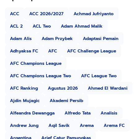
ACC
ACC 2026/2027
Achmad Jufriyanto
ACL 2
ACL Two
Adam Ahmad Malik
Adam Alis
Adam Przybek
Adaptasi Pemain
Adhyaksa FC
AFC
AFC Challenge League
AFC Champions League
AFC Champions League Two
AFC League Two
AFC Ranking
Agustus 2026
Ahmed El Wardani
Ajdin Mujagic
Akademi Persib
Alfeandra Dewangga
Alfredo Tata
Analisis
Andrew Jung
Aqil Savik
Arema
Arema FC
Argentina
Arief Catur Pamungkas