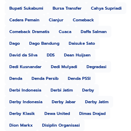
Bupati Sukabumi
Bursa Transfer
Cahya Supriadi
Cedera Pemain
Cianjur
Comeback
Comeback Dramatis
Cuaca
Daffa Salman
Dago
Dago Bandung
Daisuke Sato
David da Silva
DDS
Dean Huijsen
Dedi Kusnandar
Dedi Mulyadi
Degradasi
Denda
Denda Persib
Denda PSSI
Derbi Indonesia
Derbi Jatim
Derby
Derby Indonesia
Derby Jabar
Derby Jatim
Derby Klasik
Dewa United
Dimas Drajad
Dion Markx
Disiplin Organisasi