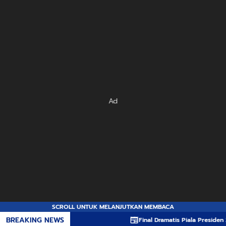
Ad
SCROLL UNTUK MELANJUTKAN MEMBACA
BREAKING NEWS
Final Dramatis Piala Presiden 2026