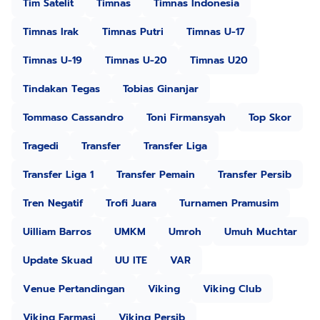
Tim Satelit
Timnas
Timnas Indonesia
Timnas Irak
Timnas Putri
Timnas U-17
Timnas U-19
Timnas U-20
Timnas U20
Tindakan Tegas
Tobias Ginanjar
Tommaso Cassandro
Toni Firmansyah
Top Skor
Tragedi
Transfer
Transfer Liga
Transfer Liga 1
Transfer Pemain
Transfer Persib
Tren Negatif
Trofi Juara
Turnamen Pramusim
Uilliam Barros
UMKM
Umroh
Umuh Muchtar
Update Skuad
UU ITE
VAR
Venue Pertandingan
Viking
Viking Club
Viking Farmasi
Viking Persib