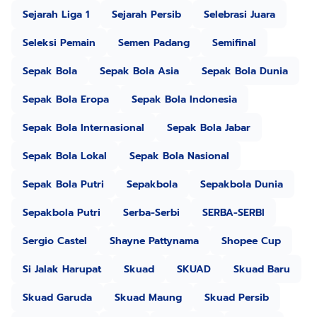
Sejarah Liga 1
Sejarah Persib
Selebrasi Juara
Seleksi Pemain
Semen Padang
Semifinal
Sepak Bola
Sepak Bola Asia
Sepak Bola Dunia
Sepak Bola Eropa
Sepak Bola Indonesia
Sepak Bola Internasional
Sepak Bola Jabar
Sepak Bola Lokal
Sepak Bola Nasional
Sepak Bola Putri
Sepakbola
Sepakbola Dunia
Sepakbola Putri
Serba-Serbi
SERBA-SERBI
Sergio Castel
Shayne Pattynama
Shopee Cup
Si Jalak Harupat
Skuad
SKUAD
Skuad Baru
Skuad Garuda
Skuad Maung
Skuad Persib