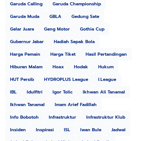
Garuda Calling
Garuda Championship
Garuda Muda
GBLA
Gedung Sate
Gelar Juara
Geng Motor
Gothia Cup
Gubernur Jabar
Hadiah Sepak Bola
Harga Pemain
Harga Tiket
Hasil Pertandingan
Hiburan Malam
Hoax
Hodak
Hukum
HUT Persib
HYDROPLUS League
I.League
IBL
Idulfitri
Igor Tolic
Ikhwan Ali Tanamal
Ikhwan Tanamal
Imam Arief Fadillah
Info Bobotoh
Infrastruktur
Infrastruktur Klub
Insiden
Inspirasi
ISL
Iwan Bule
Jadwal