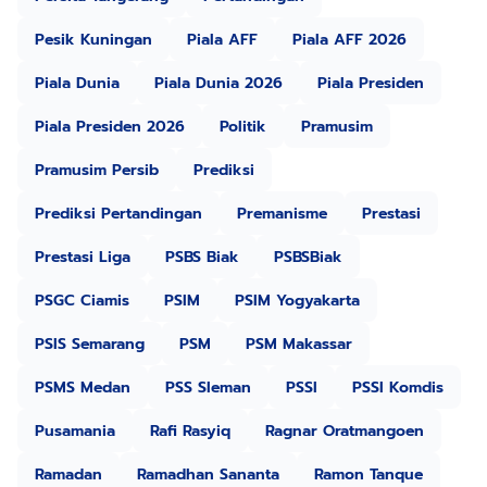
Pesik Kuningan
Piala AFF
Piala AFF 2026
Piala Dunia
Piala Dunia 2026
Piala Presiden
Piala Presiden 2026
Politik
Pramusim
Pramusim Persib
Prediksi
Prediksi Pertandingan
Premanisme
Prestasi
Prestasi Liga
PSBS Biak
PSBSBiak
PSGC Ciamis
PSIM
PSIM Yogyakarta
PSIS Semarang
PSM
PSM Makassar
PSMS Medan
PSS Sleman
PSSI
PSSI Komdis
Pusamania
Rafi Rasyiq
Ragnar Oratmangoen
Ramadan
Ramadhan Sananta
Ramon Tanque