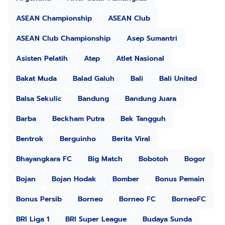
ASEAN Championship
ASEAN Club
ASEAN Club Championship
Asep Sumantri
Asisten Pelatih
Atep
Atlet Nasional
Bakat Muda
Balad Galuh
Bali
Bali United
Balsa Sekulic
Bandung
Bandung Juara
Barba
Beckham Putra
Bek Tangguh
Bentrok
Berguinho
Berita Viral
Bhayangkara FC
Big Match
Bobotoh
Bogor
Bojan
Bojan Hodak
Bomber
Bonus Pemain
Bonus Persib
Borneo
Borneo FC
BorneoFC
BRI Liga 1
BRI Super League
Budaya Sunda