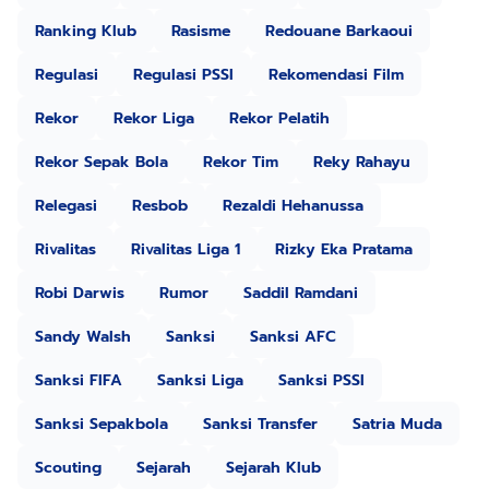
Ranking Klub
Rasisme
Redouane Barkaoui
Regulasi
Regulasi PSSI
Rekomendasi Film
Rekor
Rekor Liga
Rekor Pelatih
Rekor Sepak Bola
Rekor Tim
Reky Rahayu
Relegasi
Resbob
Rezaldi Hehanussa
Rivalitas
Rivalitas Liga 1
Rizky Eka Pratama
Robi Darwis
Rumor
Saddil Ramdani
Sandy Walsh
Sanksi
Sanksi AFC
Sanksi FIFA
Sanksi Liga
Sanksi PSSI
Sanksi Sepakbola
Sanksi Transfer
Satria Muda
Scouting
Sejarah
Sejarah Klub