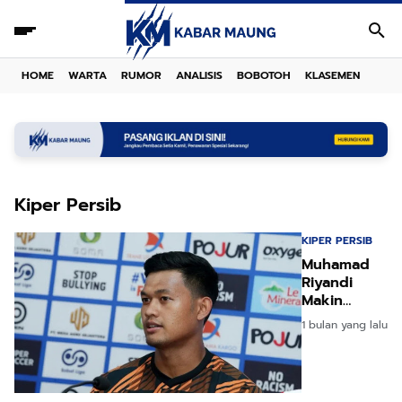
HOME
WARTA
RUMOR
ANALISIS
BOBOTOH
KLASEMEN
Kiper Persib
KIPER PERSIB
Muhamad
Riyandi
Makin
Dekat ke
1 bulan yang lalu
Persib? Ini
Faktanya!