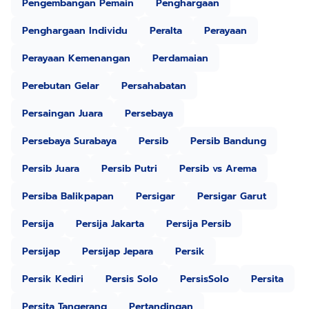
Pengembangan Pemain
Penghargaan
Penghargaan Individu
Peralta
Perayaan
Perayaan Kemenangan
Perdamaian
Perebutan Gelar
Persahabatan
Persaingan Juara
Persebaya
Persebaya Surabaya
Persib
Persib Bandung
Persib Juara
Persib Putri
Persib vs Arema
Persiba Balikpapan
Persigar
Persigar Garut
Persija
Persija Jakarta
Persija Persib
Persijap
Persijap Jepara
Persik
Persik Kediri
Persis Solo
PersisSolo
Persita
Persita Tangerang
Pertandingan