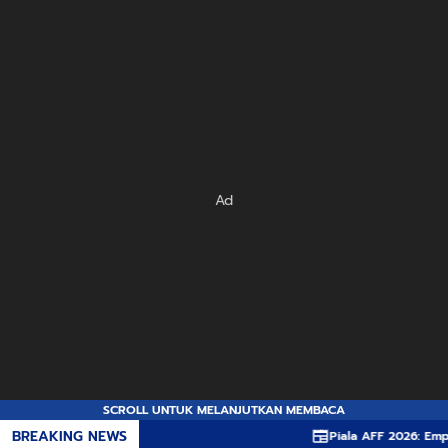
Ad
SCROLL UNTUK MELANJUTKAN MEMBACA
BREAKING NEWS
Piala AFF 2026: Empat Pil