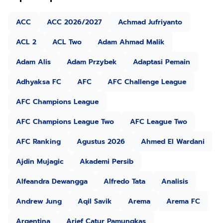
ACC
ACC 2026/2027
Achmad Jufriyanto
ACL 2
ACL Two
Adam Ahmad Malik
Adam Alis
Adam Przybek
Adaptasi Pemain
Adhyaksa FC
AFC
AFC Challenge League
AFC Champions League
AFC Champions League Two
AFC League Two
AFC Ranking
Agustus 2026
Ahmed El Wardani
Ajdin Mujagic
Akademi Persib
Alfeandra Dewangga
Alfredo Tata
Analisis
Andrew Jung
Aqil Savik
Arema
Arema FC
Argentina
Arief Catur Pamungkas