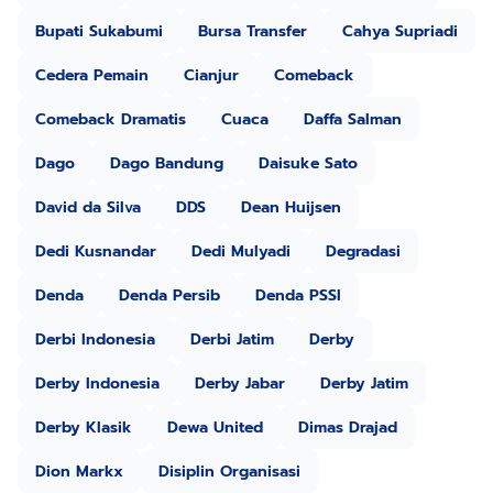
Bupati Sukabumi
Bursa Transfer
Cahya Supriadi
Cedera Pemain
Cianjur
Comeback
Comeback Dramatis
Cuaca
Daffa Salman
Dago
Dago Bandung
Daisuke Sato
David da Silva
DDS
Dean Huijsen
Dedi Kusnandar
Dedi Mulyadi
Degradasi
Denda
Denda Persib
Denda PSSI
Derbi Indonesia
Derbi Jatim
Derby
Derby Indonesia
Derby Jabar
Derby Jatim
Derby Klasik
Dewa United
Dimas Drajad
Dion Markx
Disiplin Organisasi