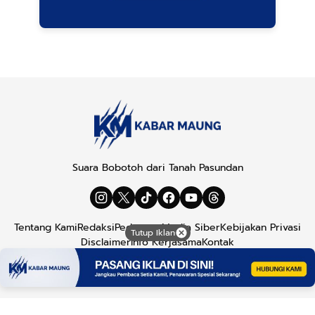
Suara Bobotoh dari Tanah Pasundan
Tentang Kami
Redaksi
Pedoman Media Siber
Kebijakan Privasi
Tutup Iklan
Disclaimer
Info Kerjasama
Kontak
Copyright © 2026
Kabar Maung
. All rights reserved.