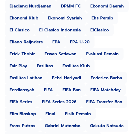
Djadjang Nurdjaman
DPMM FC
Ekonomi Daerah
Ekonomi Klub
Ekonomi Syariah
Eks Persib
El Clasico
El Clasico Indonesia
ElClasico
Eliano Reijnders
EPA
EPA U-20
Erick Thohir
Erwan Setiawan
Evaluasi Pemain
Fair Play
Fasilitas
Fasilitas Klub
Fasilitas Latihan
Febri Hariyadi
Federico Barba
Ferdiansyah
FIFA
FIFA Ban
FIFA Matchday
FIFA Series
FIFA Series 2026
FIFA Transfer Ban
Film Bioskop
Final
Fisik Pemain
Frans Putros
Gabriel Mutombo
Gakuto Notsuda