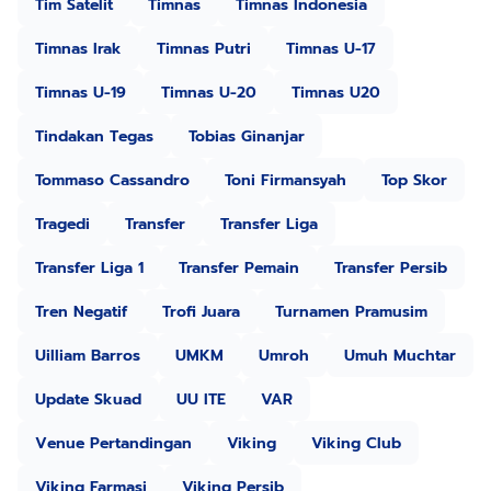
Tim Satelit
Timnas
Timnas Indonesia
Timnas Irak
Timnas Putri
Timnas U-17
Timnas U-19
Timnas U-20
Timnas U20
Tindakan Tegas
Tobias Ginanjar
Tommaso Cassandro
Toni Firmansyah
Top Skor
Tragedi
Transfer
Transfer Liga
Transfer Liga 1
Transfer Pemain
Transfer Persib
Tren Negatif
Trofi Juara
Turnamen Pramusim
Uilliam Barros
UMKM
Umroh
Umuh Muchtar
Update Skuad
UU ITE
VAR
Venue Pertandingan
Viking
Viking Club
Viking Farmasi
Viking Persib