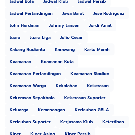
Jadwal Bola
Jadwal Klub
Jadwal Persib
Jadwal Pertandingan
Jawa Barat
Jese Rodriguez
John Herdman
Johnny Jansen
Jordi Amat
Juara
Juara Liga
Julio Cesar
Kakang Rudianto
Karawang
Kartu Merah
Keamanan
Keamanan Kota
Keamanan Pertandingan
Keamanan Stadion
Keamanan Warga
Kekalahan
Kekerasan
Kekerasan Sepakbola
Kekerasan Suporter
Keluarga
Kemenangan
Kericuhan GBLA
Kericuhan Suporter
Kerjasama Klub
Ketertiban
Kiper
Kiper Asing
Kiper Persib