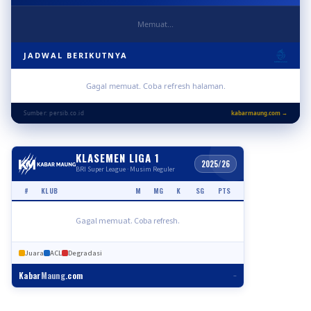
Memuat...
JADWAL BERIKUTNYA
Gagal memuat. Coba refresh halaman.
Sumber: persib.co.id
kabarmaung.com →
KLASEMEN LIGA 1
2025/26
BRI Super League · Musim Reguler
#
KLUB
M
MG
K
SG
PTS
Gagal memuat. Coba refresh.
Juara
ACL
Degradasi
Kabar
Maung
.com
–