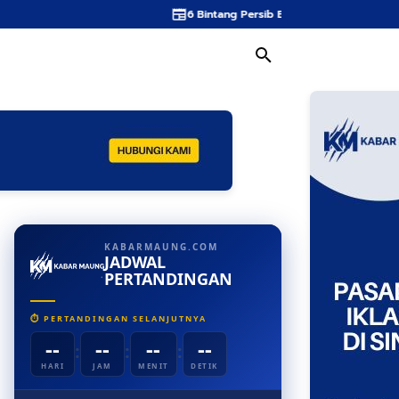
6 Bintang Persib Beraksi, Timnas Indonesia Ters
KABARMAUNG.COM
JADWAL
PERTANDINGAN
⏱ PERTANDINGAN SELANJUTNYA
--
--
--
--
:
:
:
HARI
JAM
MENIT
DETIK