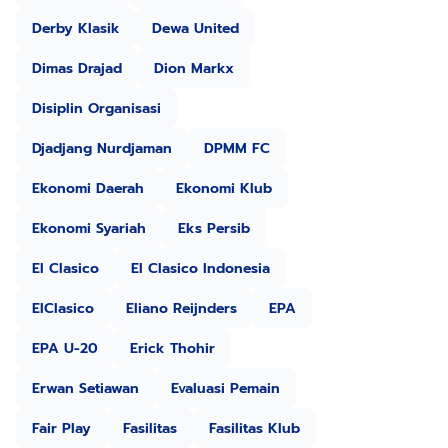
Derby Klasik
Dewa United
Dimas Drajad
Dion Markx
Disiplin Organisasi
Djadjang Nurdjaman
DPMM FC
Ekonomi Daerah
Ekonomi Klub
Ekonomi Syariah
Eks Persib
El Clasico
El Clasico Indonesia
ElClasico
Eliano Reijnders
EPA
EPA U-20
Erick Thohir
Erwan Setiawan
Evaluasi Pemain
Fair Play
Fasilitas
Fasilitas Klub