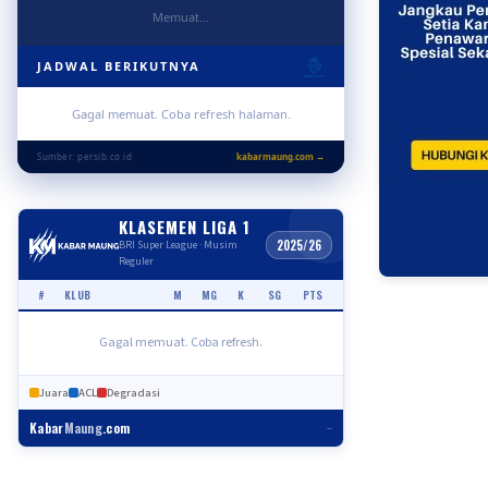
Memuat...
JADWAL BERIKUTNYA
Gagal memuat. Coba refresh halaman.
Sumber: persib.co.id
kabarmaung.com →
KLASEMEN LIGA 1
2025/26
BRI Super League · Musim
Reguler
#
KLUB
M
MG
K
SG
PTS
Gagal memuat. Coba refresh.
Juara
ACL
Degradasi
Kabar
Maung
.com
–