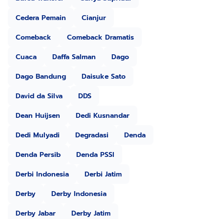
Cedera Pemain
Cianjur
Comeback
Comeback Dramatis
Cuaca
Daffa Salman
Dago
Dago Bandung
Daisuke Sato
David da Silva
DDS
Dean Huijsen
Dedi Kusnandar
Dedi Mulyadi
Degradasi
Denda
Denda Persib
Denda PSSI
Derbi Indonesia
Derbi Jatim
Derby
Derby Indonesia
Derby Jabar
Derby Jatim