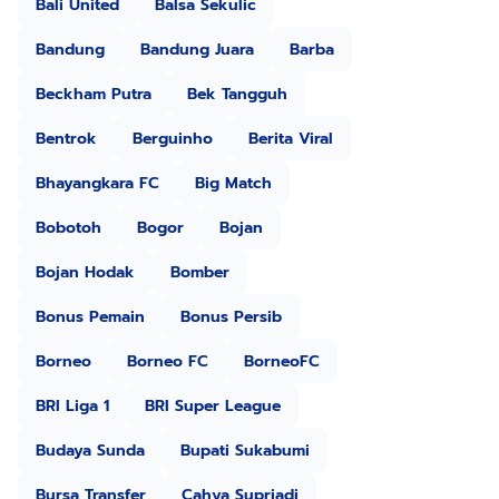
Bali United
Balsa Sekulic
Bandung
Bandung Juara
Barba
Beckham Putra
Bek Tangguh
Bentrok
Berguinho
Berita Viral
Bhayangkara FC
Big Match
Bobotoh
Bogor
Bojan
Bojan Hodak
Bomber
Bonus Pemain
Bonus Persib
Borneo
Borneo FC
BorneoFC
BRI Liga 1
BRI Super League
Budaya Sunda
Bupati Sukabumi
Bursa Transfer
Cahya Supriadi