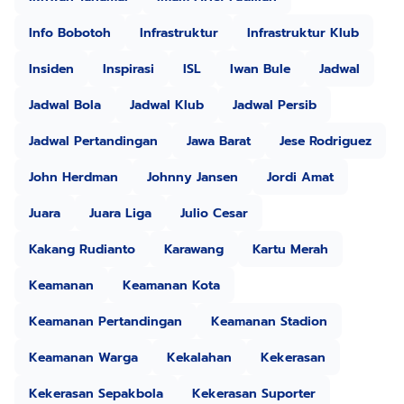
Info Bobotoh
Infrastruktur
Infrastruktur Klub
Insiden
Inspirasi
ISL
Iwan Bule
Jadwal
Jadwal Bola
Jadwal Klub
Jadwal Persib
Jadwal Pertandingan
Jawa Barat
Jese Rodriguez
John Herdman
Johnny Jansen
Jordi Amat
Juara
Juara Liga
Julio Cesar
Kakang Rudianto
Karawang
Kartu Merah
Keamanan
Keamanan Kota
Keamanan Pertandingan
Keamanan Stadion
Keamanan Warga
Kekalahan
Kekerasan
Kekerasan Sepakbola
Kekerasan Suporter