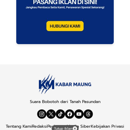
Suara Bobotoh dari Tanah Pasundan
Tentang Kami
Redaksi
Pedoman Media Siber
Kebijakan Privasi
Tutup Iklan