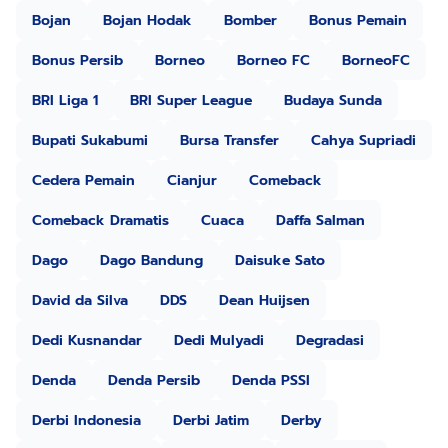
Bojan
Bojan Hodak
Bomber
Bonus Pemain
Bonus Persib
Borneo
Borneo FC
BorneoFC
BRI Liga 1
BRI Super League
Budaya Sunda
Bupati Sukabumi
Bursa Transfer
Cahya Supriadi
Cedera Pemain
Cianjur
Comeback
Comeback Dramatis
Cuaca
Daffa Salman
Dago
Dago Bandung
Daisuke Sato
David da Silva
DDS
Dean Huijsen
Dedi Kusnandar
Dedi Mulyadi
Degradasi
Denda
Denda Persib
Denda PSSI
Derbi Indonesia
Derbi Jatim
Derby