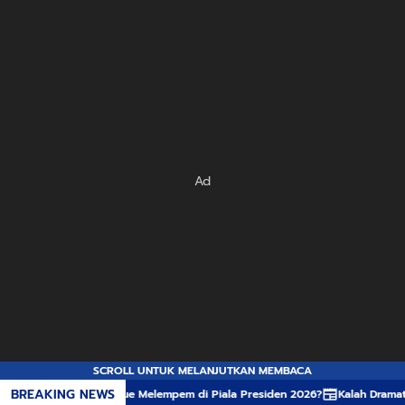
Ad
SCROLL UNTUK MELANJUTKAN MEMBACA
BREAKING NEWS
a Ramon Tanque Melempem di Piala Presiden 2026?
Kalah Dramatis, Igor