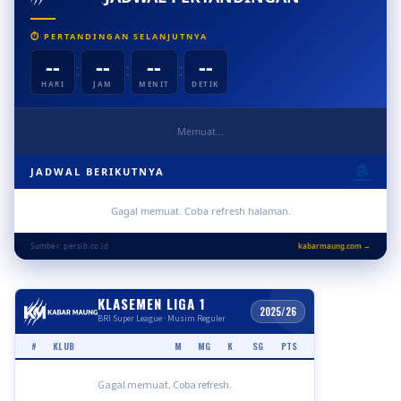
⏱ PERTANDINGAN SELANJUTNYA
--
--
--
--
:
:
:
HARI
JAM
MENIT
DETIK
Memuat...
JADWAL BERIKUTNYA
Gagal memuat. Coba refresh halaman.
Sumber: persib.co.id
kabarmaung.com →
KLASEMEN LIGA 1
2025/26
BRI Super League · Musim Reguler
#
KLUB
M
MG
K
SG
PTS
Gagal memuat. Coba refresh.