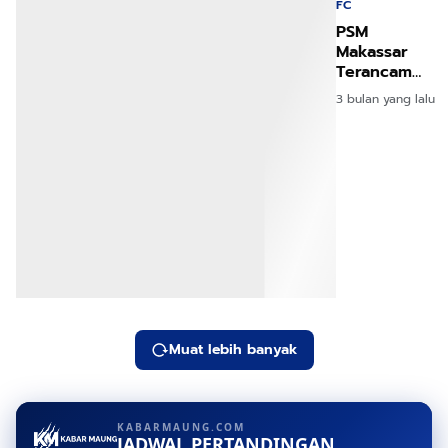
FC
PSM
Makassar
Terancam
Degradasi
3 bulan yang lalu
Duel Berat
Bhayangkara
Menanti
Muat lebih banyak
KABARMAUNG.COM
JADWAL PERTANDINGAN