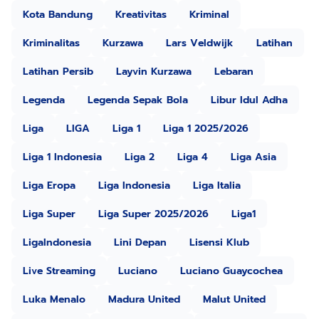
Kota Bandung
Kreativitas
Kriminal
Kriminalitas
Kurzawa
Lars Veldwijk
Latihan
Latihan Persib
Layvin Kurzawa
Lebaran
Legenda
Legenda Sepak Bola
Libur Idul Adha
Liga
LIGA
Liga 1
Liga 1 2025/2026
Liga 1 Indonesia
Liga 2
Liga 4
Liga Asia
Liga Eropa
Liga Indonesia
Liga Italia
Liga Super
Liga Super 2025/2026
Liga1
LigaIndonesia
Lini Depan
Lisensi Klub
Live Streaming
Luciano
Luciano Guaycochea
Luka Menalo
Madura United
Malut United