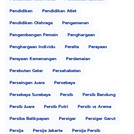
Pendidikan
Pendidikan Atlet
Pendidikan Olahraga
Pengamanan
Pengembangan Pemain
Penghargaan
Penghargaan Individu
Peralta
Perayaan
Perayaan Kemenangan
Perdamaian
Perebutan Gelar
Persahabatan
Persaingan Juara
Persebaya
Persebaya Surabaya
Persib
Persib Bandung
Persib Juara
Persib Putri
Persib vs Arema
Persiba Balikpapan
Persigar
Persigar Garut
Persija
Persija Jakarta
Persija Persib