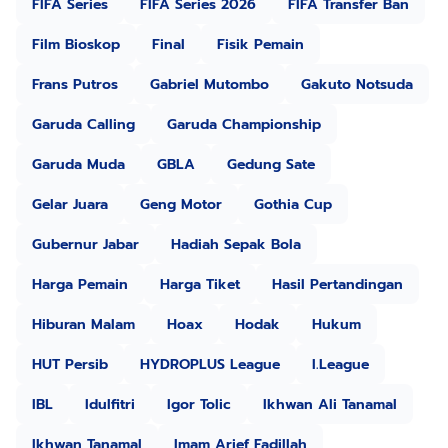
FIFA Series
FIFA Series 2026
FIFA Transfer Ban
Film Bioskop
Final
Fisik Pemain
Frans Putros
Gabriel Mutombo
Gakuto Notsuda
Garuda Calling
Garuda Championship
Garuda Muda
GBLA
Gedung Sate
Gelar Juara
Geng Motor
Gothia Cup
Gubernur Jabar
Hadiah Sepak Bola
Harga Pemain
Harga Tiket
Hasil Pertandingan
Hiburan Malam
Hoax
Hodak
Hukum
HUT Persib
HYDROPLUS League
I.League
IBL
Idulfitri
Igor Tolic
Ikhwan Ali Tanamal
Ikhwan Tanamal
Imam Arief Fadillah