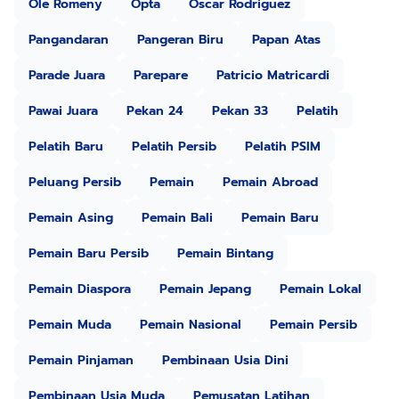
Ole Romeny
Opta
Oscar Rodriguez
Pangandaran
Pangeran Biru
Papan Atas
Parade Juara
Parepare
Patricio Matricardi
Pawai Juara
Pekan 24
Pekan 33
Pelatih
Pelatih Baru
Pelatih Persib
Pelatih PSIM
Peluang Persib
Pemain
Pemain Abroad
Pemain Asing
Pemain Bali
Pemain Baru
Pemain Baru Persib
Pemain Bintang
Pemain Diaspora
Pemain Jepang
Pemain Lokal
Pemain Muda
Pemain Nasional
Pemain Persib
Pemain Pinjaman
Pembinaan Usia Dini
Pembinaan Usia Muda
Pemusatan Latihan