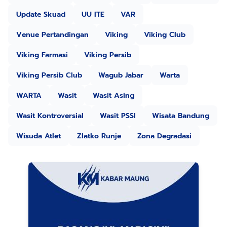
Update Skuad
UU ITE
VAR
Venue Pertandingan
Viking
Viking Club
Viking Farmasi
Viking Persib
Viking Persib Club
Wagub Jabar
Warta
WARTA
Wasit
Wasit Asing
Wasit Kontroversial
Wasit PSSI
Wisata Bandung
Wisuda Atlet
Zlatko Runje
Zona Degradasi