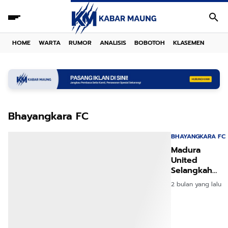
HOME
WARTA
RUMOR
ANALISIS
BOBOTOH
KLASEMEN
Bhayangkara FC
BHAYANGKARA FC
Madura
United
Selangkah
Lagi Aman!
2 bulan yang lalu
Akankah
Kalahkan
Bhayangkara?