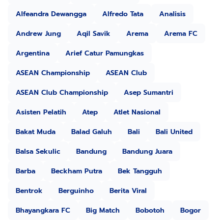
Alfeandra Dewangga
Alfredo Tata
Analisis
Andrew Jung
Aqil Savik
Arema
Arema FC
Argentina
Arief Catur Pamungkas
ASEAN Championship
ASEAN Club
ASEAN Club Championship
Asep Sumantri
Asisten Pelatih
Atep
Atlet Nasional
Bakat Muda
Balad Galuh
Bali
Bali United
Balsa Sekulic
Bandung
Bandung Juara
Barba
Beckham Putra
Bek Tangguh
Bentrok
Berguinho
Berita Viral
Bhayangkara FC
Big Match
Bobotoh
Bogor