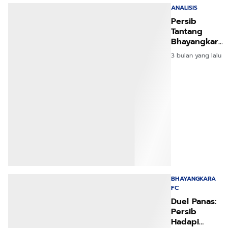
ANALISIS
Persib
Tantang
Bhayangkara
Laga Krusial
3 bulan yang lalu
Penentu
Juara Liga
BHAYANGKARA
FC
Duel Panas:
Persib
Hadapi