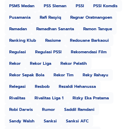
PSMS Medan
PSS Sleman
PSSI
PSSI Komdis
Pusamania
Rafi Rasyiq
Ragnar Oratmangoen
Ramadan
Ramadhan Sananta
Ramon Tanque
Ranking Klub
Rasisme
Redouane Barkaoui
Regulasi
Regulasi PSSI
Rekomendasi Film
Rekor
Rekor Liga
Rekor Pelatih
Rekor Sepak Bola
Rekor Tim
Reky Rahayu
Relegasi
Resbob
Rezaldi Hehanussa
Rivalitas
Rivalitas Liga 1
Rizky Eka Pratama
Robi Darwis
Rumor
Saddil Ramdani
Sandy Walsh
Sanksi
Sanksi AFC