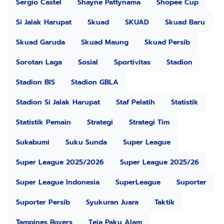
Sergio Castel
Shayne Pattynama
Shopee Cup
Si Jalak Harupat
Skuad
SKUAD
Skuad Baru
Skuad Garuda
Skuad Maung
Skuad Persib
Sorotan Laga
Sosial
Sportivitas
Stadion
Stadion BIS
Stadion GBLA
Stadion Si Jalak Harupat
Staf Pelatih
Statistik
Statistik Pemain
Strategi
Strategi Tim
Sukabumi
Suku Sunda
Super League
Super League 2025/2026
Super League 2025/26
Super League Indonesia
SuperLeague
Suporter
Suporter Persib
Syukuran Juara
Taktik
Tampines Rovers
Teja Paku Alam