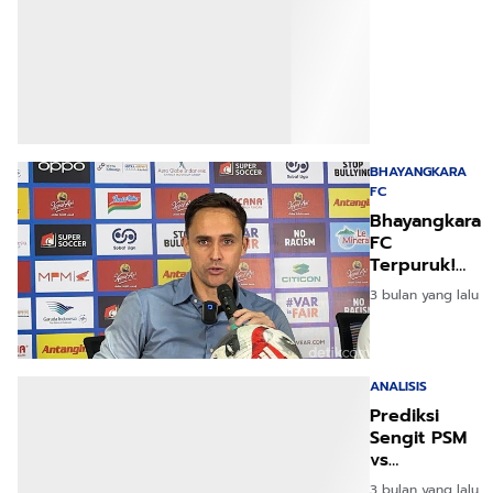
BHAYANGKARA
FC
Bhayangkara
FC
Terpuruk!
Tiga
3 bulan yang lalu
Kekalahan
Beruntun
Liga 1
ANALISIS
Prediksi
Sengit PSM
vs
Bhayangkara
3 bulan yang lalu