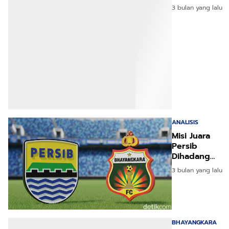
Ancaman
3 bulan yang lalu
Serangan
Balik
Bhayangkara!
ANALISIS
Misi Juara
Persib
Dihadang
Bhayangkara
3 bulan yang lalu
di Laga
Sengit
BHAYANGKARA