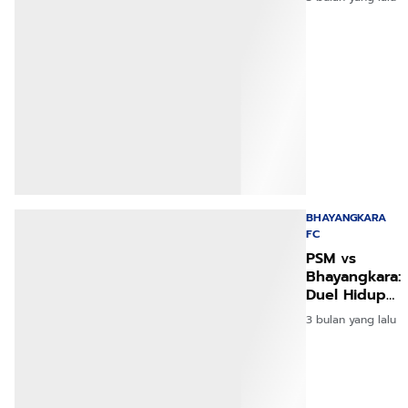
Siapa
Unggul
Jauhi Zona
Merah?
BHAYANGKARA
FC
PSM vs
Bhayangkara:
Duel Hidup
Mati di Liga
3 bulan yang lalu
2026 Sore
Ini!