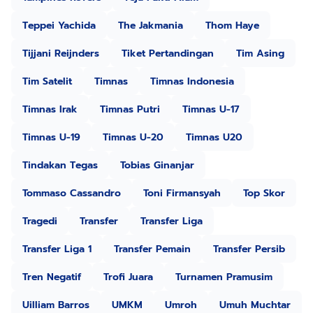
Teppei Yachida
The Jakmania
Thom Haye
Tijjani Reijnders
Tiket Pertandingan
Tim Asing
Tim Satelit
Timnas
Timnas Indonesia
Timnas Irak
Timnas Putri
Timnas U-17
Timnas U-19
Timnas U-20
Timnas U20
Tindakan Tegas
Tobias Ginanjar
Tommaso Cassandro
Toni Firmansyah
Top Skor
Tragedi
Transfer
Transfer Liga
Transfer Liga 1
Transfer Pemain
Transfer Persib
Tren Negatif
Trofi Juara
Turnamen Pramusim
Uilliam Barros
UMKM
Umroh
Umuh Muchtar