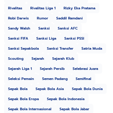
Rivalitas
Rivalitas Liga 1
Rizky Eka Pratama
Robi Darwis
Rumor
Saddil Ramdani
Sandy Walsh
Sanksi
Sanksi AFC
Sanksi FIFA
Sanksi Liga
Sanksi PSSI
Sanksi Sepakbola
Sanksi Transfer
Satria Muda
Scouting
Sejarah
Sejarah Klub
Sejarah Liga 1
Sejarah Persib
Selebrasi Juara
Seleksi Pemain
Semen Padang
Semifinal
Sepak Bola
Sepak Bola Asia
Sepak Bola Dunia
Sepak Bola Eropa
Sepak Bola Indonesia
Sepak Bola Internasional
Sepak Bola Jabar