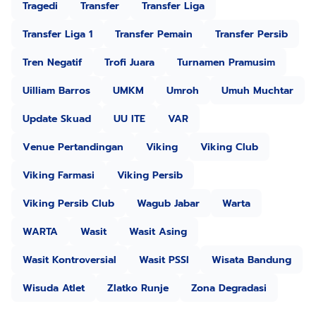
Tragedi
Transfer
Transfer Liga
Transfer Liga 1
Transfer Pemain
Transfer Persib
Tren Negatif
Trofi Juara
Turnamen Pramusim
Uilliam Barros
UMKM
Umroh
Umuh Muchtar
Update Skuad
UU ITE
VAR
Venue Pertandingan
Viking
Viking Club
Viking Farmasi
Viking Persib
Viking Persib Club
Wagub Jabar
Warta
WARTA
Wasit
Wasit Asing
Wasit Kontroversial
Wasit PSSI
Wisata Bandung
Wisuda Atlet
Zlatko Runje
Zona Degradasi