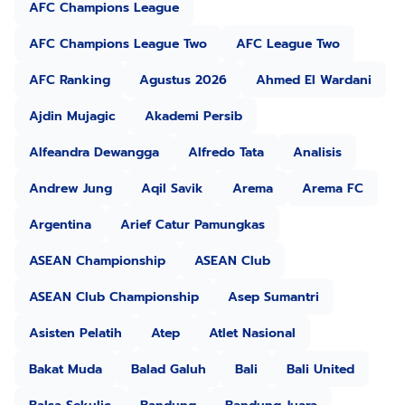
AFC Champions League
AFC Champions League Two
AFC League Two
AFC Ranking
Agustus 2026
Ahmed El Wardani
Ajdin Mujagic
Akademi Persib
Alfeandra Dewangga
Alfredo Tata
Analisis
Andrew Jung
Aqil Savik
Arema
Arema FC
Argentina
Arief Catur Pamungkas
ASEAN Championship
ASEAN Club
ASEAN Club Championship
Asep Sumantri
Asisten Pelatih
Atep
Atlet Nasional
Bakat Muda
Balad Galuh
Bali
Bali United