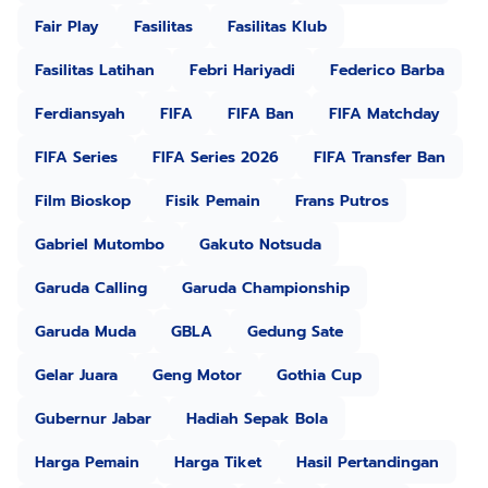
Fair Play
Fasilitas
Fasilitas Klub
Fasilitas Latihan
Febri Hariyadi
Federico Barba
Ferdiansyah
FIFA
FIFA Ban
FIFA Matchday
FIFA Series
FIFA Series 2026
FIFA Transfer Ban
Film Bioskop
Fisik Pemain
Frans Putros
Gabriel Mutombo
Gakuto Notsuda
Garuda Calling
Garuda Championship
Garuda Muda
GBLA
Gedung Sate
Gelar Juara
Geng Motor
Gothia Cup
Gubernur Jabar
Hadiah Sepak Bola
Harga Pemain
Harga Tiket
Hasil Pertandingan