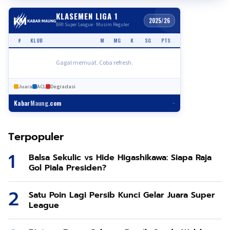
KLASEMEN LIGA 1
2025/26
BRI Super League · Musim Reguler
#
KLUB
M
MG
K
SG
PTS
Gagal memuat. Coba refresh.
Juara
ACL
Degradasi
Kabar
Maung
.com
–
Terpopuler
Balsa Sekulic vs Hide Higashikawa: Siapa Raja
Gol Piala Presiden?
Satu Poin Lagi Persib Kunci Gelar Juara Super
League