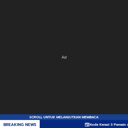
Ad
SCROLL UNTUK MELANJUTKAN MEMBACA
BREAKING NEWS
Kode Keras! 3 Pemain Asing 