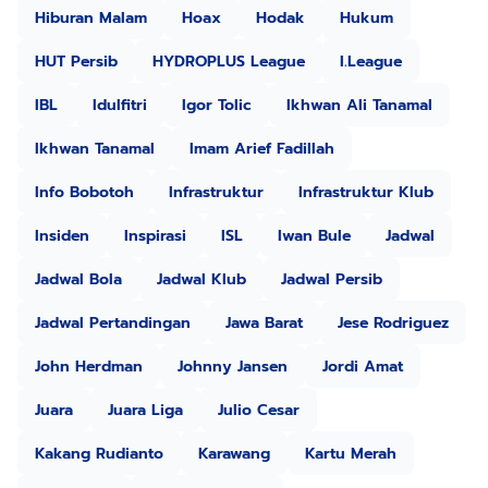
Hiburan Malam
Hoax
Hodak
Hukum
HUT Persib
HYDROPLUS League
I.League
IBL
Idulfitri
Igor Tolic
Ikhwan Ali Tanamal
Ikhwan Tanamal
Imam Arief Fadillah
Info Bobotoh
Infrastruktur
Infrastruktur Klub
Insiden
Inspirasi
ISL
Iwan Bule
Jadwal
Jadwal Bola
Jadwal Klub
Jadwal Persib
Jadwal Pertandingan
Jawa Barat
Jese Rodriguez
John Herdman
Johnny Jansen
Jordi Amat
Juara
Juara Liga
Julio Cesar
Kakang Rudianto
Karawang
Kartu Merah