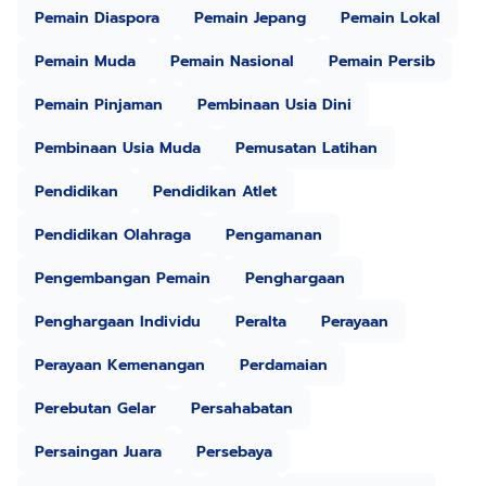
Pemain Diaspora
Pemain Jepang
Pemain Lokal
Pemain Muda
Pemain Nasional
Pemain Persib
Pemain Pinjaman
Pembinaan Usia Dini
Pembinaan Usia Muda
Pemusatan Latihan
Pendidikan
Pendidikan Atlet
Pendidikan Olahraga
Pengamanan
Pengembangan Pemain
Penghargaan
Penghargaan Individu
Peralta
Perayaan
Perayaan Kemenangan
Perdamaian
Perebutan Gelar
Persahabatan
Persaingan Juara
Persebaya