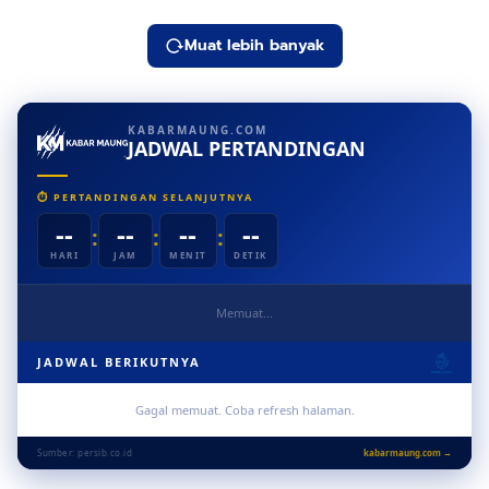
Muat lebih banyak
KABARMAUNG.COM
JADWAL PERTANDINGAN
⏱ PERTANDINGAN SELANJUTNYA
--
--
--
--
:
:
:
HARI
JAM
MENIT
DETIK
Memuat...
JADWAL BERIKUTNYA
Gagal memuat. Coba refresh halaman.
Sumber: persib.co.id
kabarmaung.com →