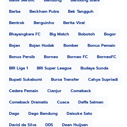
Balsa Sekulic
Bandung
Bandung Juara
Barba
Beckham Putra
Bek Tangguh
Bentrok
Berguinho
Berita Viral
Bhayangkara FC
Big Match
Bobotoh
Bogor
Bojan
Bojan Hodak
Bomber
Bonus Pemain
Bonus Persib
Borneo
Borneo FC
BorneoFC
BRI Liga 1
BRI Super League
Budaya Sunda
Bupati Sukabumi
Bursa Transfer
Cahya Supriadi
Cedera Pemain
Cianjur
Comeback
Comeback Dramatis
Cuaca
Daffa Salman
Dago
Dago Bandung
Daisuke Sato
David da Silva
DDS
Dean Huijsen