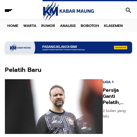
HOME
WARTA
RUMOR
ANALISIS
BOBOTOH
KLASEMEN
Pelatih Baru
LIGA 1
Persija
Ganti
Pelatih,
Bidik Juara
2 bulan yang
2027 dan
lalu
Stadion
Sendiri