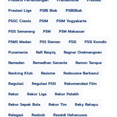
Prediksi Pertandingan
Premanisme
Prestasi
Prestasi Liga
PSBS Biak
PSBSBiak
PSGC Ciamis
PSIM
PSIM Yogyakarta
PSIS Semarang
PSM
PSM Makassar
PSMS Medan
PSS Sleman
PSSI
PSSI Komdis
Pusamania
Rafi Rasyiq
Ragnar Oratmangoen
Ramadan
Ramadhan Sananta
Ramon Tanque
Ranking Klub
Rasisme
Redouane Barkaoui
Regulasi
Regulasi PSSI
Rekomendasi Film
Rekor
Rekor Liga
Rekor Pelatih
Rekor Sepak Bola
Rekor Tim
Reky Rahayu
Relegasi
Resbob
Rezaldi Hehanussa