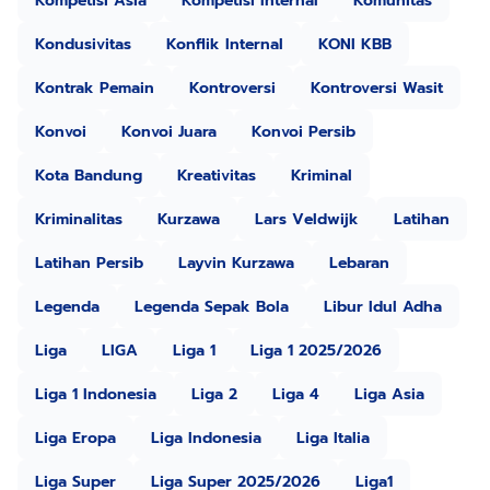
Kompetisi Asia
Kompetisi Internal
Komunitas
Kondusivitas
Konflik Internal
KONI KBB
Kontrak Pemain
Kontroversi
Kontroversi Wasit
Konvoi
Konvoi Juara
Konvoi Persib
Kota Bandung
Kreativitas
Kriminal
Kriminalitas
Kurzawa
Lars Veldwijk
Latihan
Latihan Persib
Layvin Kurzawa
Lebaran
Legenda
Legenda Sepak Bola
Libur Idul Adha
Liga
LIGA
Liga 1
Liga 1 2025/2026
Liga 1 Indonesia
Liga 2
Liga 4
Liga Asia
Liga Eropa
Liga Indonesia
Liga Italia
Liga Super
Liga Super 2025/2026
Liga1