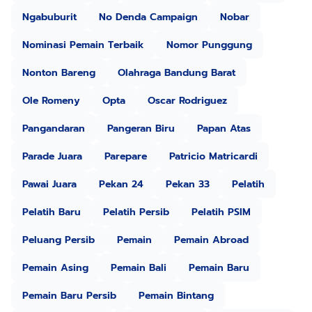
Ngabuburit
No Denda Campaign
Nobar
Nominasi Pemain Terbaik
Nomor Punggung
Nonton Bareng
Olahraga Bandung Barat
Ole Romeny
Opta
Oscar Rodriguez
Pangandaran
Pangeran Biru
Papan Atas
Parade Juara
Parepare
Patricio Matricardi
Pawai Juara
Pekan 24
Pekan 33
Pelatih
Pelatih Baru
Pelatih Persib
Pelatih PSIM
Peluang Persib
Pemain
Pemain Abroad
Pemain Asing
Pemain Bali
Pemain Baru
Pemain Baru Persib
Pemain Bintang