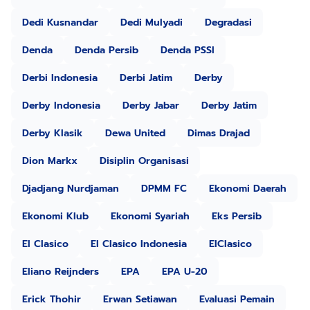
Dedi Kusnandar
Dedi Mulyadi
Degradasi
Denda
Denda Persib
Denda PSSI
Derbi Indonesia
Derbi Jatim
Derby
Derby Indonesia
Derby Jabar
Derby Jatim
Derby Klasik
Dewa United
Dimas Drajad
Dion Markx
Disiplin Organisasi
Djadjang Nurdjaman
DPMM FC
Ekonomi Daerah
Ekonomi Klub
Ekonomi Syariah
Eks Persib
El Clasico
El Clasico Indonesia
ElClasico
Eliano Reijnders
EPA
EPA U-20
Erick Thohir
Erwan Setiawan
Evaluasi Pemain