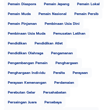
Pemain Diaspora
Pemain Jepang
Pemain Lokal
Pemain Muda
Pemain Nasional
Pemain Persib
Pemain Pinjaman
Pembinaan Usia Dini
Pembinaan Usia Muda
Pemusatan Latihan
Pendidikan
Pendidikan Atlet
Pendidikan Olahraga
Pengamanan
Pengembangan Pemain
Penghargaan
Penghargaan Individu
Peralta
Perayaan
Perayaan Kemenangan
Perdamaian
Perebutan Gelar
Persahabatan
Persaingan Juara
Persebaya