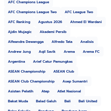
AFC Champions League
AFC Champions League Two
AFC League Two
AFC Ranking
Agustus 2026
Ahmed El Wardani
Ajdin Mujagic
Akademi Persib
Alfeandra Dewangga
Alfredo Tata
Analisis
Andrew Jung
Aqil Savik
Arema
Arema FC
Argentina
Arief Catur Pamungkas
ASEAN Championship
ASEAN Club
ASEAN Club Championship
Asep Sumantri
Asisten Pelatih
Atep
Atlet Nasional
Bakat Muda
Balad Galuh
Bali
Bali United