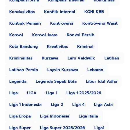
Kompetisi Asia
Kompetisi Internal
Komunitas
Kondusivitas
Konflik Internal
KONI KBB
Kontrak Pemain
Kontroversi
Kontroversi Wasit
Konvoi
Konvoi Juara
Konvoi Persib
Kota Bandung
Kreativitas
Kriminal
Kriminalitas
Kurzawa
Lars Veldwijk
Latihan
Latihan Persib
Layvin Kurzawa
Lebaran
Legenda
Legenda Sepak Bola
Libur Idul Adha
Liga
LIGA
Liga 1
Liga 1 2025/2026
Liga 1 Indonesia
Liga 2
Liga 4
Liga Asia
Liga Eropa
Liga Indonesia
Liga Italia
Liga Super
Liga Super 2025/2026
Liga1