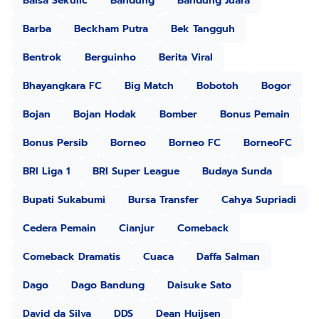
Balsa Sekulic
Bandung
Bandung Juara
Barba
Beckham Putra
Bek Tangguh
Bentrok
Berguinho
Berita Viral
Bhayangkara FC
Big Match
Bobotoh
Bogor
Bojan
Bojan Hodak
Bomber
Bonus Pemain
Bonus Persib
Borneo
Borneo FC
BorneoFC
BRI Liga 1
BRI Super League
Budaya Sunda
Bupati Sukabumi
Bursa Transfer
Cahya Supriadi
Cedera Pemain
Cianjur
Comeback
Comeback Dramatis
Cuaca
Daffa Salman
Dago
Dago Bandung
Daisuke Sato
David da Silva
DDS
Dean Huijsen