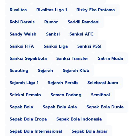
Rivalitas
Rivalitas Liga 1
Rizky Eka Pratama
Robi Darwis
Rumor
Saddil Ramdani
Sandy Walsh
Sanksi
Sanksi AFC
Sanksi FIFA
Sanksi Liga
Sanksi PSSI
Sanksi Sepakbola
Sanksi Transfer
Satria Muda
Scouting
Sejarah
Sejarah Klub
Sejarah Liga 1
Sejarah Persib
Selebrasi Juara
Seleksi Pemain
Semen Padang
Semifinal
Sepak Bola
Sepak Bola Asia
Sepak Bola Dunia
Sepak Bola Eropa
Sepak Bola Indonesia
Sepak Bola Internasional
Sepak Bola Jabar