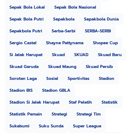
Sepak Bola Lokal
Sepak Bola Nasional
Sepak Bola Putri
Sepakbola
Sepakbola Dunia
Sepakbola Putri
Serba-Serbi
SERBA-SERBI
Sergio Castel
Shayne Pattynama
Shopee Cup
Si Jalak Harupat
Skuad
SKUAD
Skuad Baru
Skuad Garuda
Skuad Maung
Skuad Persib
Sorotan Laga
Sosial
Sportivitas
Stadion
Stadion BIS
Stadion GBLA
Stadion Si Jalak Harupat
Staf Pelatih
Statistik
Statistik Pemain
Strategi
Strategi Tim
Sukabumi
Suku Sunda
Super League