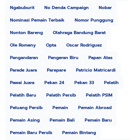
Ngabuburit
No Denda Campaign
Nobar
Nominasi Pemain Terbaik
Nomor Punggung
Nonton Bareng
Olahraga Bandung Barat
Ole Romeny
Opta
Oscar Rodriguez
Pangandaran
Pangeran Biru
Papan Atas
Parade Juara
Parepare
Patricio Matricardi
Pawai Juara
Pekan 24
Pekan 33
Pelatih
Pelatih Baru
Pelatih Persib
Pelatih PSIM
Peluang Persib
Pemain
Pemain Abroad
Pemain Asing
Pemain Bali
Pemain Baru
Pemain Baru Persib
Pemain Bintang