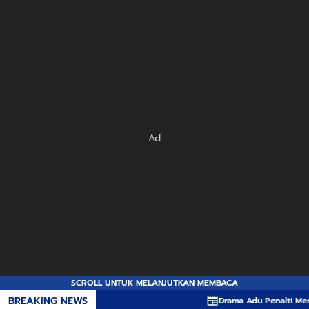
Ad
SCROLL UNTUK MELANJUTKAN MEMBACA
BREAKING NEWS
Drama Adu Penalti Menyakitk