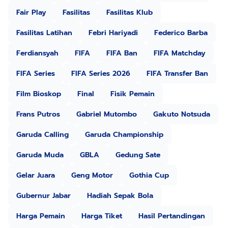
Fair Play
Fasilitas
Fasilitas Klub
Fasilitas Latihan
Febri Hariyadi
Federico Barba
Ferdiansyah
FIFA
FIFA Ban
FIFA Matchday
FIFA Series
FIFA Series 2026
FIFA Transfer Ban
Film Bioskop
Final
Fisik Pemain
Frans Putros
Gabriel Mutombo
Gakuto Notsuda
Garuda Calling
Garuda Championship
Garuda Muda
GBLA
Gedung Sate
Gelar Juara
Geng Motor
Gothia Cup
Gubernur Jabar
Hadiah Sepak Bola
Harga Pemain
Harga Tiket
Hasil Pertandingan