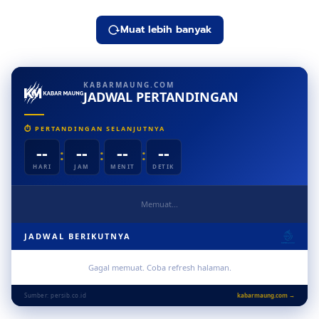
Kejutan
Muat lebih banyak
KABARMAUNG.COM
JADWAL PERTANDINGAN
⏱ PERTANDINGAN SELANJUTNYA
--
--
--
--
:
:
:
HARI
JAM
MENIT
DETIK
Memuat...
JADWAL BERIKUTNYA
Gagal memuat. Coba refresh halaman.
Sumber: persib.co.id
kabarmaung.com →