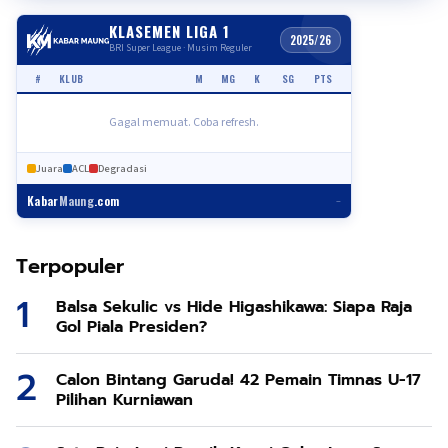
KLASEMEN LIGA 1
2025/26
BRI Super League · Musim Reguler
#
KLUB
M
MG
K
SG
PTS
Gagal memuat. Coba refresh.
Juara
ACL
Degradasi
Kabar
Maung
.com
–
Terpopuler
Balsa Sekulic vs Hide Higashikawa: Siapa Raja
Gol Piala Presiden?
Calon Bintang Garuda! 42 Pemain Timnas U-17
Pilihan Kurniawan