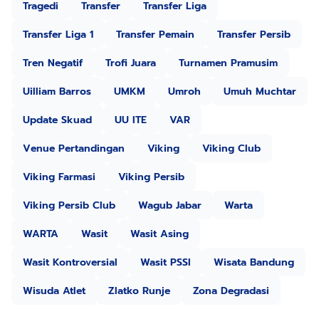
Tragedi
Transfer
Transfer Liga
Transfer Liga 1
Transfer Pemain
Transfer Persib
Tren Negatif
Trofi Juara
Turnamen Pramusim
Uilliam Barros
UMKM
Umroh
Umuh Muchtar
Update Skuad
UU ITE
VAR
Venue Pertandingan
Viking
Viking Club
Viking Farmasi
Viking Persib
Viking Persib Club
Wagub Jabar
Warta
WARTA
Wasit
Wasit Asing
Wasit Kontroversial
Wasit PSSI
Wisata Bandung
Wisuda Atlet
Zlatko Runje
Zona Degradasi