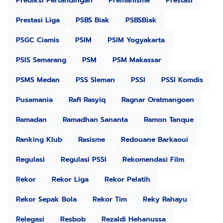
Prediksi Pertandingan
Premanisme
Prestasi
Prestasi Liga
PSBS Biak
PSBSBiak
PSGC Ciamis
PSIM
PSIM Yogyakarta
PSIS Semarang
PSM
PSM Makassar
PSMS Medan
PSS Sleman
PSSI
PSSI Komdis
Pusamania
Rafi Rasyiq
Ragnar Oratmangoen
Ramadan
Ramadhan Sananta
Ramon Tanque
Ranking Klub
Rasisme
Redouane Barkaoui
Regulasi
Regulasi PSSI
Rekomendasi Film
Rekor
Rekor Liga
Rekor Pelatih
Rekor Sepak Bola
Rekor Tim
Reky Rahayu
Relegasi
Resbob
Rezaldi Hehanussa