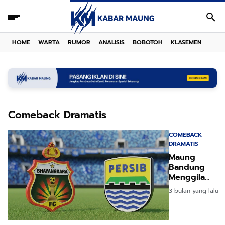
HOME
WARTA
RUMOR
ANALISIS
BOBOTOH
KLASEMEN
Comeback Dramatis
COMEBACK
DRAMATIS
Maung
Bandung
Menggila
Hajar
3 bulan yang lalu
Bhayangkara
FC di Laga
Penuh