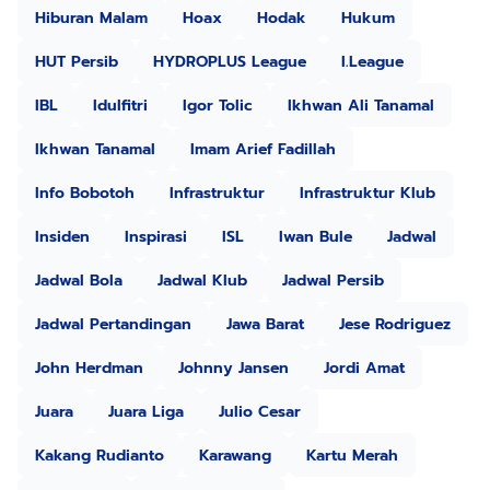
Hiburan Malam
Hoax
Hodak
Hukum
HUT Persib
HYDROPLUS League
I.League
IBL
Idulfitri
Igor Tolic
Ikhwan Ali Tanamal
Ikhwan Tanamal
Imam Arief Fadillah
Info Bobotoh
Infrastruktur
Infrastruktur Klub
Insiden
Inspirasi
ISL
Iwan Bule
Jadwal
Jadwal Bola
Jadwal Klub
Jadwal Persib
Jadwal Pertandingan
Jawa Barat
Jese Rodriguez
John Herdman
Johnny Jansen
Jordi Amat
Juara
Juara Liga
Julio Cesar
Kakang Rudianto
Karawang
Kartu Merah