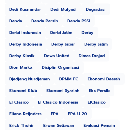
Dedi Kusnandar
Dedi Mulyadi
Degradasi
Denda
Denda Persib
Denda PSSI
Derbi Indonesia
Derbi Jatim
Derby
Derby Indonesia
Derby Jabar
Derby Jatim
Derby Klasik
Dewa United
Dimas Drajad
Dion Markx
Disiplin Organisasi
Djadjang Nurdjaman
DPMM FC
Ekonomi Daerah
Ekonomi Klub
Ekonomi Syariah
Eks Persib
El Clasico
El Clasico Indonesia
ElClasico
Eliano Reijnders
EPA
EPA U-20
Erick Thohir
Erwan Setiawan
Evaluasi Pemain