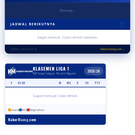
Memuat...
JADWAL BERIKUTNYA
Gagal memuat. Coba refresh halaman.
Sumber: persib.co.id
kabarmaung.com →
KLASEMEN LIGA 1
2025/26
BRI Super League · Musim Reguler
#
KLUB
M
MG
K
SG
PTS
Gagal memuat. Coba refresh.
Juara
ACL
Degradasi
Kabar
Maung
.com
–