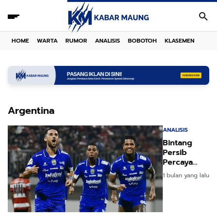
HOME
WARTA
RUMOR
ANALISIS
BOBOTOH
KLASEMEN
Argentina
ANALISIS
Bintang
Persib
Percaya
Diri:
1 bulan yang lalu
Argentina
Kembali
Berjaya di
Piala Dunia