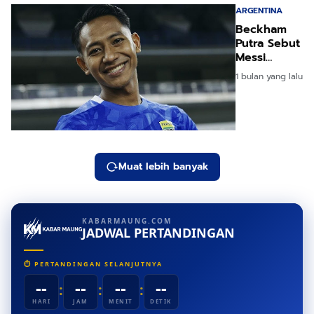
ARGENTINA
Beckham
Putra Sebut
Messi
'Alien',
1 bulan yang lalu
Jagoan
Juara Dunia
2026!
Muat lebih banyak
KABARMAUNG.COM
JADWAL PERTANDINGAN
⏱ PERTANDINGAN SELANJUTNYA
--
--
--
--
:
:
:
HARI
JAM
MENIT
DETIK