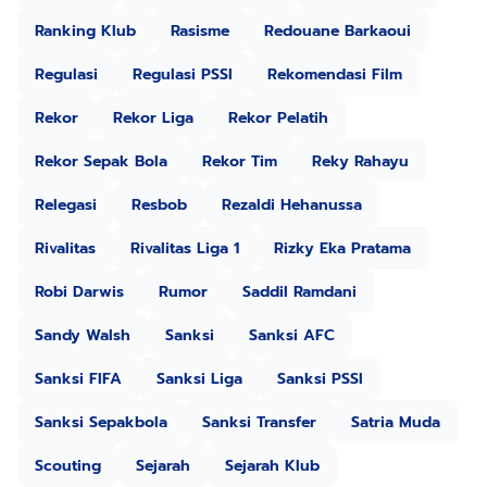
Ranking Klub
Rasisme
Redouane Barkaoui
Regulasi
Regulasi PSSI
Rekomendasi Film
Rekor
Rekor Liga
Rekor Pelatih
Rekor Sepak Bola
Rekor Tim
Reky Rahayu
Relegasi
Resbob
Rezaldi Hehanussa
Rivalitas
Rivalitas Liga 1
Rizky Eka Pratama
Robi Darwis
Rumor
Saddil Ramdani
Sandy Walsh
Sanksi
Sanksi AFC
Sanksi FIFA
Sanksi Liga
Sanksi PSSI
Sanksi Sepakbola
Sanksi Transfer
Satria Muda
Scouting
Sejarah
Sejarah Klub