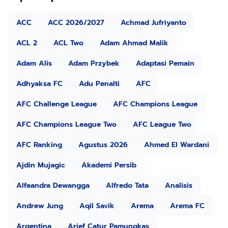
ACC
ACC 2026/2027
Achmad Jufriyanto
ACL 2
ACL Two
Adam Ahmad Malik
Adam Alis
Adam Przybek
Adaptasi Pemain
Adhyaksa FC
Adu Penalti
AFC
AFC Challenge League
AFC Champions League
AFC Champions League Two
AFC League Two
AFC Ranking
Agustus 2026
Ahmed El Wardani
Ajdin Mujagic
Akademi Persib
Alfeandra Dewangga
Alfredo Tata
Analisis
Andrew Jung
Aqil Savik
Arema
Arema FC
Argentina
Arief Catur Pamungkas