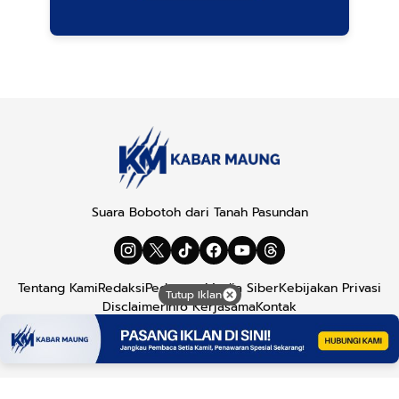
Suara Bobotoh dari Tanah Pasundan
Tentang Kami
Redaksi
Pedoman Media Siber
Kebijakan Privasi
Tutup Iklan
Disclaimer
Info Kerjasama
Kontak
Copyright © 2026
Kabar Maung
. All rights reserved.