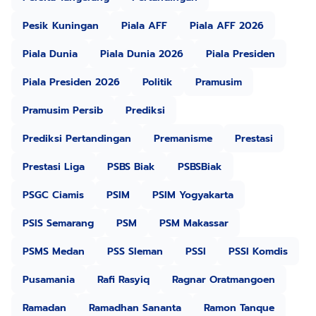
Pesik Kuningan
Piala AFF
Piala AFF 2026
Piala Dunia
Piala Dunia 2026
Piala Presiden
Piala Presiden 2026
Politik
Pramusim
Pramusim Persib
Prediksi
Prediksi Pertandingan
Premanisme
Prestasi
Prestasi Liga
PSBS Biak
PSBSBiak
PSGC Ciamis
PSIM
PSIM Yogyakarta
PSIS Semarang
PSM
PSM Makassar
PSMS Medan
PSS Sleman
PSSI
PSSI Komdis
Pusamania
Rafi Rasyiq
Ragnar Oratmangoen
Ramadan
Ramadhan Sananta
Ramon Tanque