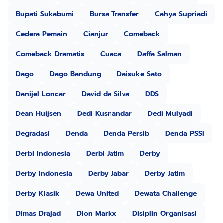
Bupati Sukabumi
Bursa Transfer
Cahya Supriadi
Cedera Pemain
Cianjur
Comeback
Comeback Dramatis
Cuaca
Daffa Salman
Dago
Dago Bandung
Daisuke Sato
Danijel Loncar
David da Silva
DDS
Dean Huijsen
Dedi Kusnandar
Dedi Mulyadi
Degradasi
Denda
Denda Persib
Denda PSSI
Derbi Indonesia
Derbi Jatim
Derby
Derby Indonesia
Derby Jabar
Derby Jatim
Derby Klasik
Dewa United
Dewata Challenge
Dimas Drajad
Dion Markx
Disiplin Organisasi