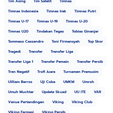
Tim Asing
Tim Satelit
Timnas
Timnas Indonesia
Timnas Irak
Timnas Putri
Timnas U-17
Timnas U-19
Timnas U-20
Timnas U20
Tindakan Tegas
Tobias Ginanjar
Tommaso Cassandro
Toni Firmansyah
Top Skor
Tragedi
Transfer
Transfer Liga
Transfer Liga 1
Transfer Pemain
Transfer Persib
Tren Negatif
Trofi Juara
Turnamen Pramusim
Uilliam Barros
Uji Coba
UMKM
Umroh
Umuh Muchtar
Update Skuad
UU ITE
VAR
Venue Pertandingan
Viking
Viking Club
Viking Farmasi
Viking Persib