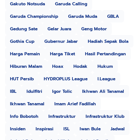
Gakuto Notsuda
Garuda Calling
Garuda Championship
Garuda Muda
GBLA
Gedung Sate
Gelar Juara
Geng Motor
Gothia Cup
Gubernur Jabar
Hadiah Sepak Bola
Harga Pemain
Harga Tiket
Hasil Pertandingan
Hiburan Malam
Hoax
Hodak
Hukum
HUT Persib
HYDROPLUS League
I.League
IBL
Idulfitri
Igor Tolic
Ikhwan Ali Tanamal
Ikhwan Tanamal
Imam Arief Fadillah
Info Bobotoh
Infrastruktur
Infrastruktur Klub
Insiden
Inspirasi
ISL
Iwan Bule
Jadwal