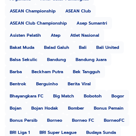
ASEAN Championship
ASEAN Club
ASEAN Club Championship
Asep Sumantri
Asisten Pelatih
Atep
Atlet Nasional
Bakat Muda
Balad Galuh
Bali
Bali United
Balsa Sekulic
Bandung
Bandung Juara
Barba
Beckham Putra
Bek Tangguh
Bentrok
Berguinho
Berita Viral
Bhayangkara FC
Big Match
Bobotoh
Bogor
Bojan
Bojan Hodak
Bomber
Bonus Pemain
Bonus Persib
Borneo
Borneo FC
BorneoFC
BRI Liga 1
BRI Super League
Budaya Sunda