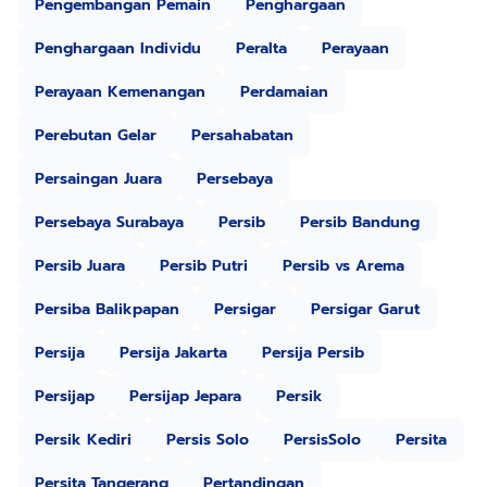
Pengembangan Pemain
Penghargaan
Penghargaan Individu
Peralta
Perayaan
Perayaan Kemenangan
Perdamaian
Perebutan Gelar
Persahabatan
Persaingan Juara
Persebaya
Persebaya Surabaya
Persib
Persib Bandung
Persib Juara
Persib Putri
Persib vs Arema
Persiba Balikpapan
Persigar
Persigar Garut
Persija
Persija Jakarta
Persija Persib
Persijap
Persijap Jepara
Persik
Persik Kediri
Persis Solo
PersisSolo
Persita
Persita Tangerang
Pertandingan