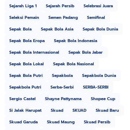
Sejarah Liga 1
Sejarah Persib
Selebrasi Juara
Seleksi Pemain
Semen Padang
Semifinal
Sepak Bola
Sepak Bola Asia
Sepak Bola Dunia
Sepak Bola Eropa
Sepak Bola Indonesia
Sepak Bola Internasional
Sepak Bola Jabar
Sepak Bola Lokal
Sepak Bola Nasional
Sepak Bola Putri
Sepakbola
Sepakbola Dunia
Sepakbola Putri
Serba-Serbi
SERBA-SERBI
Sergio Castel
Shayne Pattynama
Shopee Cup
Si Jalak Harupat
Skuad
SKUAD
Skuad Baru
Skuad Garuda
Skuad Maung
Skuad Persib