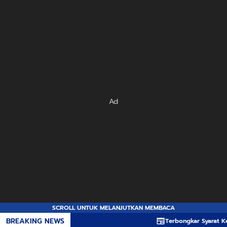
Ad
SCROLL UNTUK MELANJUTKAN MEMBACA
BREAKING NEWS
Terbongkar Syarat Ketat 