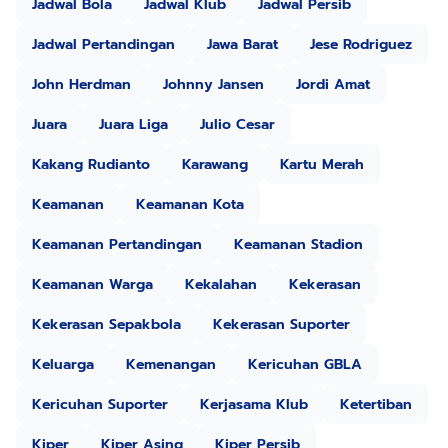
Jadwal Bola
Jadwal Klub
Jadwal Persib
Jadwal Pertandingan
Jawa Barat
Jese Rodriguez
John Herdman
Johnny Jansen
Jordi Amat
Juara
Juara Liga
Julio Cesar
Kakang Rudianto
Karawang
Kartu Merah
Keamanan
Keamanan Kota
Keamanan Pertandingan
Keamanan Stadion
Keamanan Warga
Kekalahan
Kekerasan
Kekerasan Sepakbola
Kekerasan Suporter
Keluarga
Kemenangan
Kericuhan GBLA
Kericuhan Suporter
Kerjasama Klub
Ketertiban
Kiper
Kiper Asing
Kiper Persib