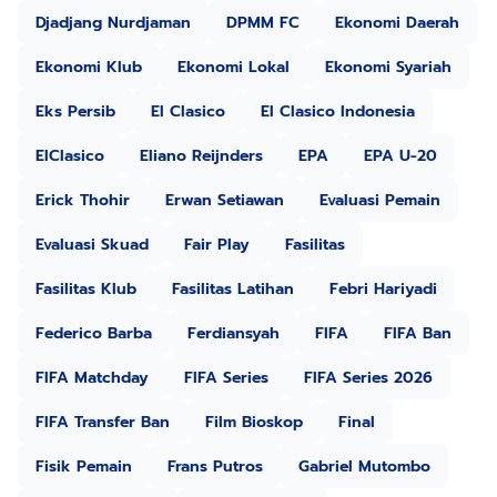
Djadjang Nurdjaman
DPMM FC
Ekonomi Daerah
Ekonomi Klub
Ekonomi Lokal
Ekonomi Syariah
Eks Persib
El Clasico
El Clasico Indonesia
ElClasico
Eliano Reijnders
EPA
EPA U-20
Erick Thohir
Erwan Setiawan
Evaluasi Pemain
Evaluasi Skuad
Fair Play
Fasilitas
Fasilitas Klub
Fasilitas Latihan
Febri Hariyadi
Federico Barba
Ferdiansyah
FIFA
FIFA Ban
FIFA Matchday
FIFA Series
FIFA Series 2026
FIFA Transfer Ban
Film Bioskop
Final
Fisik Pemain
Frans Putros
Gabriel Mutombo