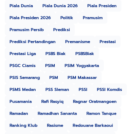
Piala Dunia
Piala Dunia 2026
Piala Presiden
Piala Presiden 2026
Politik
Pramusim
Pramusim Persib
Prediksi
Prediksi Pertandingan
Premanisme
Prestasi
Prestasi Liga
PSBS Biak
PSBSBiak
PSGC Ciamis
PSIM
PSIM Yogyakarta
PSIS Semarang
PSM
PSM Makassar
PSMS Medan
PSS Sleman
PSSI
PSSI Komdis
Pusamania
Rafi Rasyiq
Ragnar Oratmangoen
Ramadan
Ramadhan Sananta
Ramon Tanque
Ranking Klub
Rasisme
Redouane Barkaoui