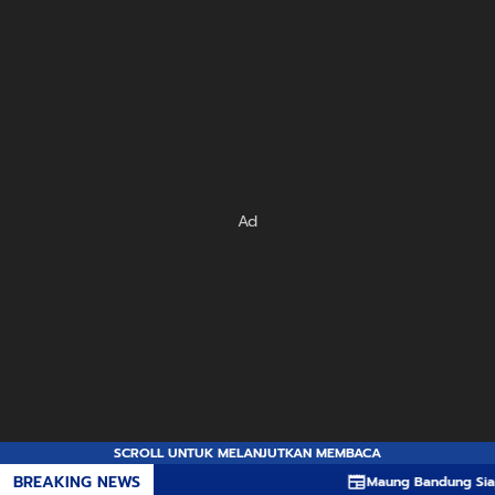
Ad
SCROLL UNTUK MELANJUTKAN MEMBACA
BREAKING NEWS
Maung Bandung Siap Tempu