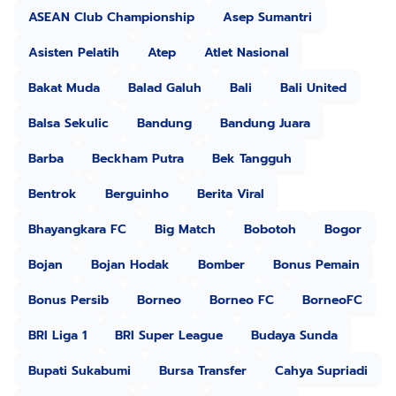
ASEAN Club Championship
Asep Sumantri
Asisten Pelatih
Atep
Atlet Nasional
Bakat Muda
Balad Galuh
Bali
Bali United
Balsa Sekulic
Bandung
Bandung Juara
Barba
Beckham Putra
Bek Tangguh
Bentrok
Berguinho
Berita Viral
Bhayangkara FC
Big Match
Bobotoh
Bogor
Bojan
Bojan Hodak
Bomber
Bonus Pemain
Bonus Persib
Borneo
Borneo FC
BorneoFC
BRI Liga 1
BRI Super League
Budaya Sunda
Bupati Sukabumi
Bursa Transfer
Cahya Supriadi