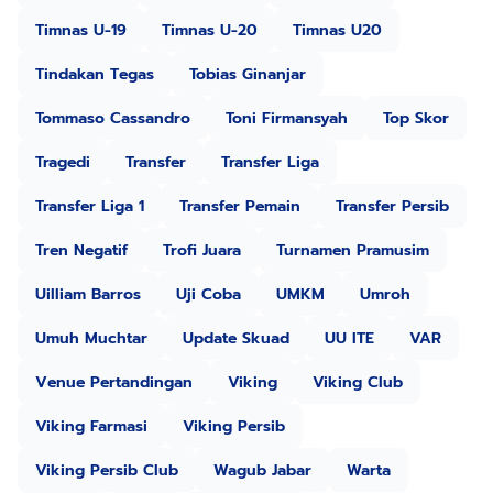
Timnas U-19
Timnas U-20
Timnas U20
Tindakan Tegas
Tobias Ginanjar
Tommaso Cassandro
Toni Firmansyah
Top Skor
Tragedi
Transfer
Transfer Liga
Transfer Liga 1
Transfer Pemain
Transfer Persib
Tren Negatif
Trofi Juara
Turnamen Pramusim
Uilliam Barros
Uji Coba
UMKM
Umroh
Umuh Muchtar
Update Skuad
UU ITE
VAR
Venue Pertandingan
Viking
Viking Club
Viking Farmasi
Viking Persib
Viking Persib Club
Wagub Jabar
Warta