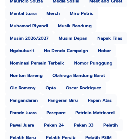
Mauricio Souza
Media Sosial
Meet and Greet
Mental Juara
Merch
Miro Petric
Muhamad Riyandi
Musik Bandung
Musim 2026/2027
Musim Depan
Napak Tilas
Ngabuburit
No Denda Campaign
Nobar
Nominasi Pemain Terbaik
Nomor Punggung
Nonton Bareng
Olahraga Bandung Barat
Ole Romeny
Opta
Oscar Rodriguez
Pangandaran
Pangeran Biru
Papan Atas
Parade Juara
Parepare
Patricio Matricardi
Pawai Juara
Pekan 24
Pekan 33
Pelatih
Pelatih Baru
Pelatih Persib
Pelatih PSIM