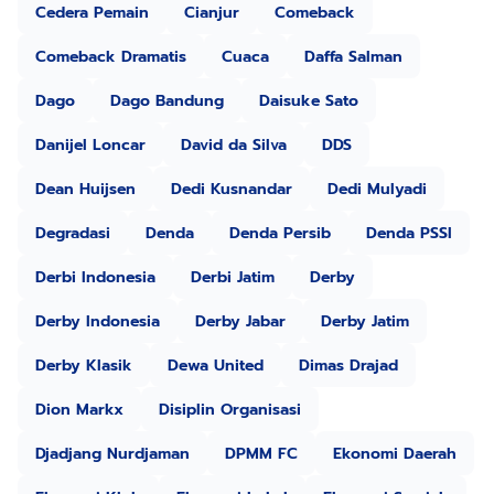
Cedera Pemain
Cianjur
Comeback
Comeback Dramatis
Cuaca
Daffa Salman
Dago
Dago Bandung
Daisuke Sato
Danijel Loncar
David da Silva
DDS
Dean Huijsen
Dedi Kusnandar
Dedi Mulyadi
Degradasi
Denda
Denda Persib
Denda PSSI
Derbi Indonesia
Derbi Jatim
Derby
Derby Indonesia
Derby Jabar
Derby Jatim
Derby Klasik
Dewa United
Dimas Drajad
Dion Markx
Disiplin Organisasi
Djadjang Nurdjaman
DPMM FC
Ekonomi Daerah