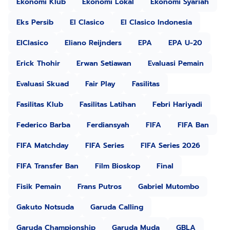
Ekonomi Klub
Ekonomi Lokal
Ekonomi Syariah
Eks Persib
El Clasico
El Clasico Indonesia
ElClasico
Eliano Reijnders
EPA
EPA U-20
Erick Thohir
Erwan Setiawan
Evaluasi Pemain
Evaluasi Skuad
Fair Play
Fasilitas
Fasilitas Klub
Fasilitas Latihan
Febri Hariyadi
Federico Barba
Ferdiansyah
FIFA
FIFA Ban
FIFA Matchday
FIFA Series
FIFA Series 2026
FIFA Transfer Ban
Film Bioskop
Final
Fisik Pemain
Frans Putros
Gabriel Mutombo
Gakuto Notsuda
Garuda Calling
Garuda Championship
Garuda Muda
GBLA