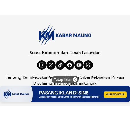
Suara Bobotoh dari Tanah Pasundan
Tentang Kami
Redaksi
Pedoman Media Siber
Kebijakan Privasi
Tutup Iklan
Disclaimer
Info Kerjasama
Kontak
Copyright © 2026
Kabar Maung
. All rights reserved.