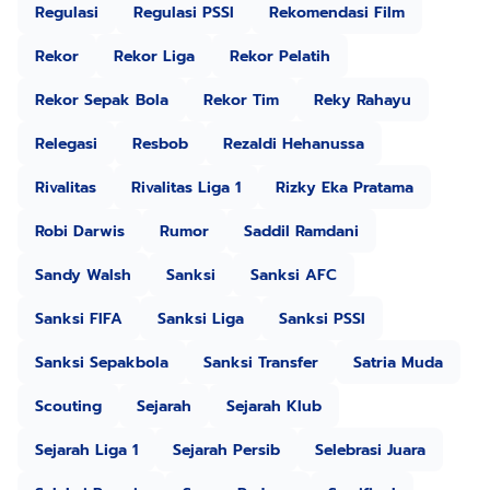
Regulasi
Regulasi PSSI
Rekomendasi Film
Rekor
Rekor Liga
Rekor Pelatih
Rekor Sepak Bola
Rekor Tim
Reky Rahayu
Relegasi
Resbob
Rezaldi Hehanussa
Rivalitas
Rivalitas Liga 1
Rizky Eka Pratama
Robi Darwis
Rumor
Saddil Ramdani
Sandy Walsh
Sanksi
Sanksi AFC
Sanksi FIFA
Sanksi Liga
Sanksi PSSI
Sanksi Sepakbola
Sanksi Transfer
Satria Muda
Scouting
Sejarah
Sejarah Klub
Sejarah Liga 1
Sejarah Persib
Selebrasi Juara