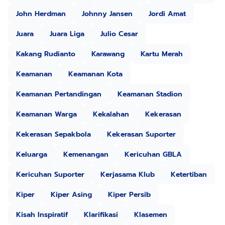
John Herdman
Johnny Jansen
Jordi Amat
Juara
Juara Liga
Julio Cesar
Kakang Rudianto
Karawang
Kartu Merah
Keamanan
Keamanan Kota
Keamanan Pertandingan
Keamanan Stadion
Keamanan Warga
Kekalahan
Kekerasan
Kekerasan Sepakbola
Kekerasan Suporter
Keluarga
Kemenangan
Kericuhan GBLA
Kericuhan Suporter
Kerjasama Klub
Ketertiban
Kiper
Kiper Asing
Kiper Persib
Kisah Inspiratif
Klarifikasi
Klasemen