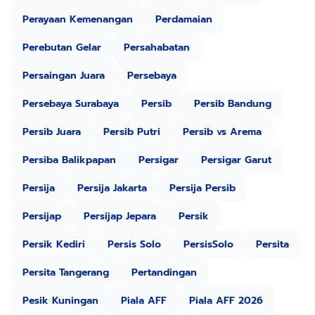
Perayaan Kemenangan
Perdamaian
Perebutan Gelar
Persahabatan
Persaingan Juara
Persebaya
Persebaya Surabaya
Persib
Persib Bandung
Persib Juara
Persib Putri
Persib vs Arema
Persiba Balikpapan
Persigar
Persigar Garut
Persija
Persija Jakarta
Persija Persib
Persijap
Persijap Jepara
Persik
Persik Kediri
Persis Solo
PersisSolo
Persita
Persita Tangerang
Pertandingan
Pesik Kuningan
Piala AFF
Piala AFF 2026