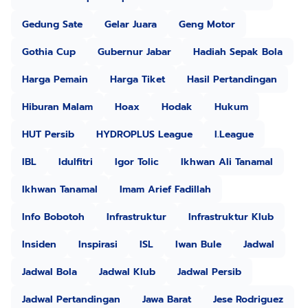
Gedung Sate
Gelar Juara
Geng Motor
Gothia Cup
Gubernur Jabar
Hadiah Sepak Bola
Harga Pemain
Harga Tiket
Hasil Pertandingan
Hiburan Malam
Hoax
Hodak
Hukum
HUT Persib
HYDROPLUS League
I.League
IBL
Idulfitri
Igor Tolic
Ikhwan Ali Tanamal
Ikhwan Tanamal
Imam Arief Fadillah
Info Bobotoh
Infrastruktur
Infrastruktur Klub
Insiden
Inspirasi
ISL
Iwan Bule
Jadwal
Jadwal Bola
Jadwal Klub
Jadwal Persib
Jadwal Pertandingan
Jawa Barat
Jese Rodriguez