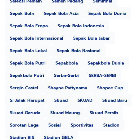
Seleksi Pemain
Semen Padang
Semifinal
Sepak Bola
Sepak Bola Asia
Sepak Bola Dunia
Sepak Bola Eropa
Sepak Bola Indonesia
Sepak Bola Internasional
Sepak Bola Jabar
Sepak Bola Lokal
Sepak Bola Nasional
Sepak Bola Putri
Sepakbola
Sepakbola Dunia
Sepakbola Putri
Serba-Serbi
SERBA-SERBI
Sergio Castel
Shayne Pattynama
Shopee Cup
Si Jalak Harupat
Skuad
SKUAD
Skuad Baru
Skuad Garuda
Skuad Maung
Skuad Persib
Sorotan Laga
Sosial
Sportivitas
Stadion
Stadion BIS
Stadion GBLA