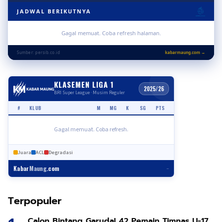
JADWAL BERIKUTNYA
Gagal memuat. Coba refresh halaman.
Sumber: persib.co.id
kabarmaung.com →
KLASEMEN LIGA 1
2025/26
BRI Super League · Musim Reguler
#
KLUB
M
MG
K
SG
PTS
Gagal memuat. Coba refresh.
Juara
ACL
Degradasi
Kabar
Maung
.com
–
Terpopuler
Calon Bintang Garuda! 42 Pemain Timnas U-17