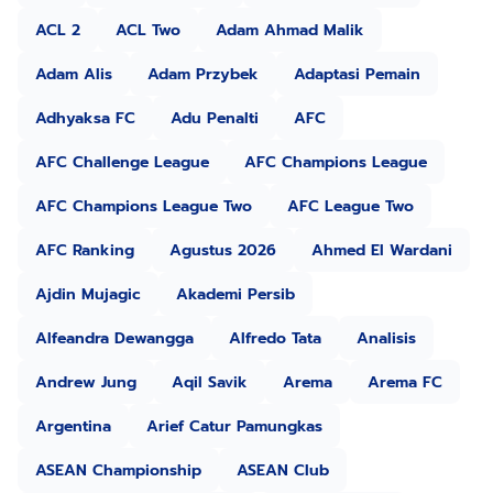
ACL 2
ACL Two
Adam Ahmad Malik
Adam Alis
Adam Przybek
Adaptasi Pemain
Adhyaksa FC
Adu Penalti
AFC
AFC Challenge League
AFC Champions League
AFC Champions League Two
AFC League Two
AFC Ranking
Agustus 2026
Ahmed El Wardani
Ajdin Mujagic
Akademi Persib
Alfeandra Dewangga
Alfredo Tata
Analisis
Andrew Jung
Aqil Savik
Arema
Arema FC
Argentina
Arief Catur Pamungkas
ASEAN Championship
ASEAN Club