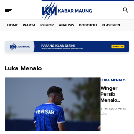
HOME
WARTA
RUMOR
ANALISIS
BOBOTOH
KLASEMEN
Luka Menalo
LUKA MENALO
Winger
Persib
Menalo
Akrab
2 minggu yang
dengan
lalu
Bintang
Juara Piala
Dunia