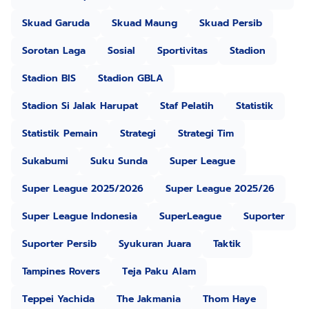
Skuad Garuda
Skuad Maung
Skuad Persib
Sorotan Laga
Sosial
Sportivitas
Stadion
Stadion BIS
Stadion GBLA
Stadion Si Jalak Harupat
Staf Pelatih
Statistik
Statistik Pemain
Strategi
Strategi Tim
Sukabumi
Suku Sunda
Super League
Super League 2025/2026
Super League 2025/26
Super League Indonesia
SuperLeague
Suporter
Suporter Persib
Syukuran Juara
Taktik
Tampines Rovers
Teja Paku Alam
Teppei Yachida
The Jakmania
Thom Haye