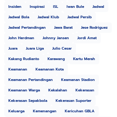
Insiden
Inspirasi
ISL
Iwan Bule
Jadwal
Jadwal Bola
Jadwal Klub
Jadwal Persib
Jadwal Pertandingan
Jawa Barat
Jese Rodriguez
John Herdman
Johnny Jansen
Jordi Amat
Juara
Juara Liga
Julio Cesar
Kakang Rudianto
Karawang
Kartu Merah
Keamanan
Keamanan Kota
Keamanan Pertandingan
Keamanan Stadion
Keamanan Warga
Kekalahan
Kekerasan
Kekerasan Sepakbola
Kekerasan Suporter
Keluarga
Kemenangan
Kericuhan GBLA