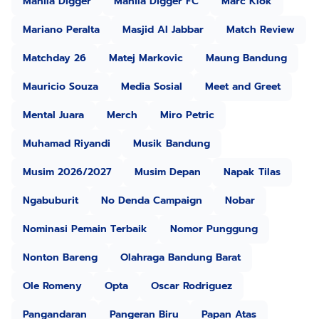
Manila Digger
Manila Digger FC
Marc Klok
Mariano Peralta
Masjid Al Jabbar
Match Review
Matchday 26
Matej Markovic
Maung Bandung
Mauricio Souza
Media Sosial
Meet and Greet
Mental Juara
Merch
Miro Petric
Muhamad Riyandi
Musik Bandung
Musim 2026/2027
Musim Depan
Napak Tilas
Ngabuburit
No Denda Campaign
Nobar
Nominasi Pemain Terbaik
Nomor Punggung
Nonton Bareng
Olahraga Bandung Barat
Ole Romeny
Opta
Oscar Rodriguez
Pangandaran
Pangeran Biru
Papan Atas