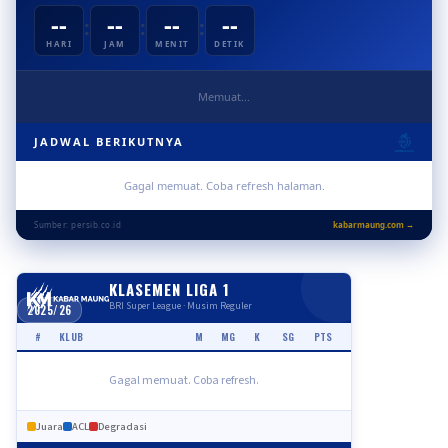
--
--
--
--
:
:
:
HARI
JAM
MENIT
DETIK
Memuat...
JADWAL BERIKUTNYA
Gagal memuat. Coba refresh halaman.
Sumber: persib.co.id
kabarmaung.com →
KLASEMEN LIGA 1
BRI Super League · Musim Reguler
2025/26
#
KLUB
M
MG
K
SG
PTS
Gagal memuat. Coba refresh.
Juara
ACL
Degradasi