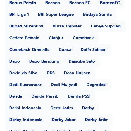
Bonus Persib
Borneo
Borneo FC
BorneoFC
BRI Liga 1
BRI Super League
Budaya Sunda
Bupati Sukabumi
Bursa Transfer
Cahya Supriadi
Cedera Pemain
Cianjur
Comeback
Comeback Dramatis
Cuaca
Daffa Salman
Dago
Dago Bandung
Daisuke Sato
David da Silva
DDS
Dean Huijsen
Dedi Kusnandar
Dedi Mulyadi
Degradasi
Denda
Denda Persib
Denda PSSI
Derbi Indonesia
Derbi Jatim
Derby
Derby Indonesia
Derby Jabar
Derby Jatim