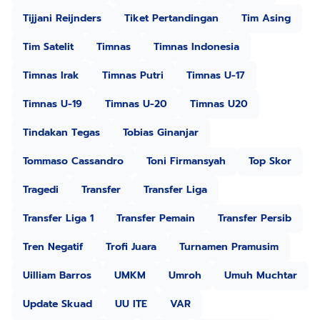
Tijjani Reijnders
Tiket Pertandingan
Tim Asing
Tim Satelit
Timnas
Timnas Indonesia
Timnas Irak
Timnas Putri
Timnas U-17
Timnas U-19
Timnas U-20
Timnas U20
Tindakan Tegas
Tobias Ginanjar
Tommaso Cassandro
Toni Firmansyah
Top Skor
Tragedi
Transfer
Transfer Liga
Transfer Liga 1
Transfer Pemain
Transfer Persib
Tren Negatif
Trofi Juara
Turnamen Pramusim
Uilliam Barros
UMKM
Umroh
Umuh Muchtar
Update Skuad
UU ITE
VAR