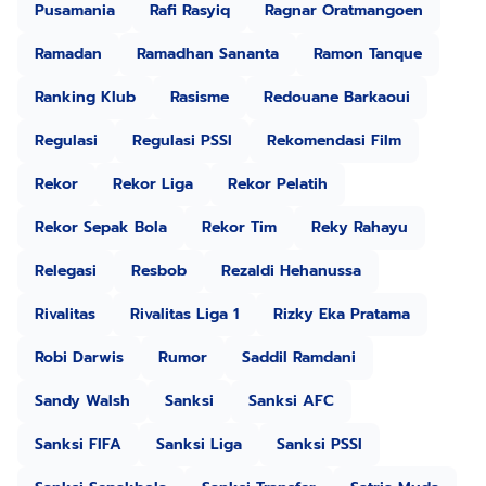
Pusamania
Rafi Rasyiq
Ragnar Oratmangoen
Ramadan
Ramadhan Sananta
Ramon Tanque
Ranking Klub
Rasisme
Redouane Barkaoui
Regulasi
Regulasi PSSI
Rekomendasi Film
Rekor
Rekor Liga
Rekor Pelatih
Rekor Sepak Bola
Rekor Tim
Reky Rahayu
Relegasi
Resbob
Rezaldi Hehanussa
Rivalitas
Rivalitas Liga 1
Rizky Eka Pratama
Robi Darwis
Rumor
Saddil Ramdani
Sandy Walsh
Sanksi
Sanksi AFC
Sanksi FIFA
Sanksi Liga
Sanksi PSSI