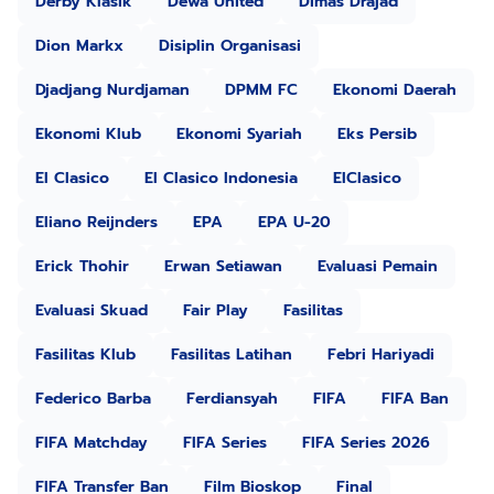
Derby Klasik
Dewa United
Dimas Drajad
Dion Markx
Disiplin Organisasi
Djadjang Nurdjaman
DPMM FC
Ekonomi Daerah
Ekonomi Klub
Ekonomi Syariah
Eks Persib
El Clasico
El Clasico Indonesia
ElClasico
Eliano Reijnders
EPA
EPA U-20
Erick Thohir
Erwan Setiawan
Evaluasi Pemain
Evaluasi Skuad
Fair Play
Fasilitas
Fasilitas Klub
Fasilitas Latihan
Febri Hariyadi
Federico Barba
Ferdiansyah
FIFA
FIFA Ban
FIFA Matchday
FIFA Series
FIFA Series 2026
FIFA Transfer Ban
Film Bioskop
Final