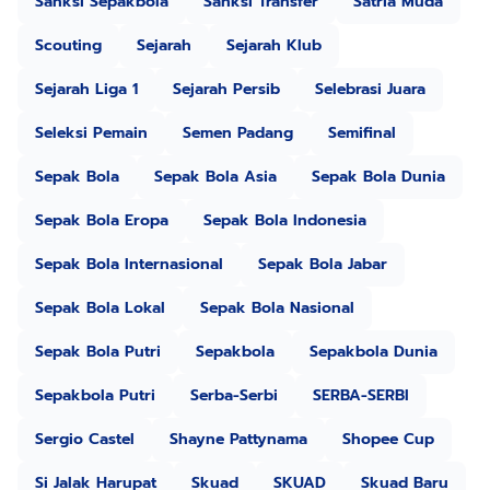
Sanksi Sepakbola
Sanksi Transfer
Satria Muda
Scouting
Sejarah
Sejarah Klub
Sejarah Liga 1
Sejarah Persib
Selebrasi Juara
Seleksi Pemain
Semen Padang
Semifinal
Sepak Bola
Sepak Bola Asia
Sepak Bola Dunia
Sepak Bola Eropa
Sepak Bola Indonesia
Sepak Bola Internasional
Sepak Bola Jabar
Sepak Bola Lokal
Sepak Bola Nasional
Sepak Bola Putri
Sepakbola
Sepakbola Dunia
Sepakbola Putri
Serba-Serbi
SERBA-SERBI
Sergio Castel
Shayne Pattynama
Shopee Cup
Si Jalak Harupat
Skuad
SKUAD
Skuad Baru