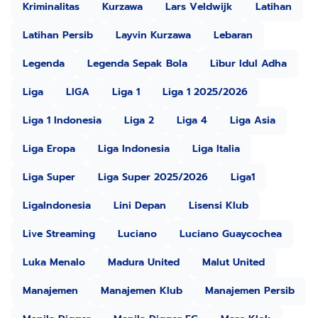
Kriminalitas
Kurzawa
Lars Veldwijk
Latihan
Latihan Persib
Layvin Kurzawa
Lebaran
Legenda
Legenda Sepak Bola
Libur Idul Adha
Liga
LIGA
Liga 1
Liga 1 2025/2026
Liga 1 Indonesia
Liga 2
Liga 4
Liga Asia
Liga Eropa
Liga Indonesia
Liga Italia
Liga Super
Liga Super 2025/2026
Liga1
LigaIndonesia
Lini Depan
Lisensi Klub
Live Streaming
Luciano
Luciano Guaycochea
Luka Menalo
Madura United
Malut United
Manajemen
Manajemen Klub
Manajemen Persib