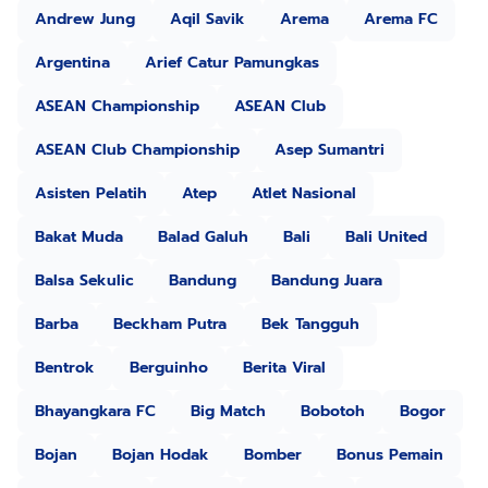
Andrew Jung
Aqil Savik
Arema
Arema FC
Argentina
Arief Catur Pamungkas
ASEAN Championship
ASEAN Club
ASEAN Club Championship
Asep Sumantri
Asisten Pelatih
Atep
Atlet Nasional
Bakat Muda
Balad Galuh
Bali
Bali United
Balsa Sekulic
Bandung
Bandung Juara
Barba
Beckham Putra
Bek Tangguh
Bentrok
Berguinho
Berita Viral
Bhayangkara FC
Big Match
Bobotoh
Bogor
Bojan
Bojan Hodak
Bomber
Bonus Pemain