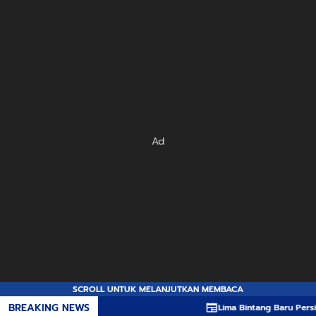
Ad
SCROLL UNTUK MELANJUTKAN MEMBACA
BREAKING NEWS
Lima Bintang Baru Persib di Piala