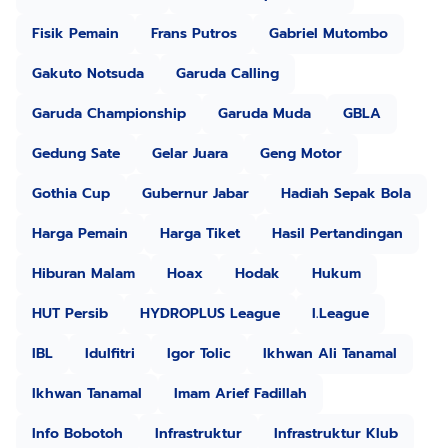
Fisik Pemain
Frans Putros
Gabriel Mutombo
Gakuto Notsuda
Garuda Calling
Garuda Championship
Garuda Muda
GBLA
Gedung Sate
Gelar Juara
Geng Motor
Gothia Cup
Gubernur Jabar
Hadiah Sepak Bola
Harga Pemain
Harga Tiket
Hasil Pertandingan
Hiburan Malam
Hoax
Hodak
Hukum
HUT Persib
HYDROPLUS League
I.League
IBL
Idulfitri
Igor Tolic
Ikhwan Ali Tanamal
Ikhwan Tanamal
Imam Arief Fadillah
Info Bobotoh
Infrastruktur
Infrastruktur Klub