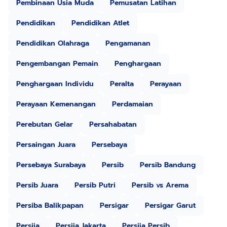
Pembinaan Usia Muda
Pemusatan Latihan
Pendidikan
Pendidikan Atlet
Pendidikan Olahraga
Pengamanan
Pengembangan Pemain
Penghargaan
Penghargaan Individu
Peralta
Perayaan
Perayaan Kemenangan
Perdamaian
Perebutan Gelar
Persahabatan
Persaingan Juara
Persebaya
Persebaya Surabaya
Persib
Persib Bandung
Persib Juara
Persib Putri
Persib vs Arema
Persiba Balikpapan
Persigar
Persigar Garut
Persija
Persija Jakarta
Persija Persib