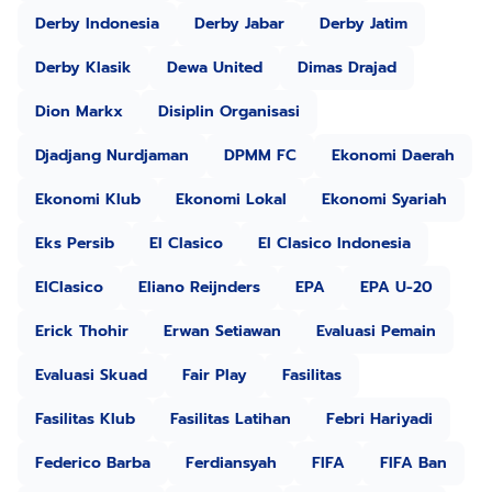
Derby Indonesia
Derby Jabar
Derby Jatim
Derby Klasik
Dewa United
Dimas Drajad
Dion Markx
Disiplin Organisasi
Djadjang Nurdjaman
DPMM FC
Ekonomi Daerah
Ekonomi Klub
Ekonomi Lokal
Ekonomi Syariah
Eks Persib
El Clasico
El Clasico Indonesia
ElClasico
Eliano Reijnders
EPA
EPA U-20
Erick Thohir
Erwan Setiawan
Evaluasi Pemain
Evaluasi Skuad
Fair Play
Fasilitas
Fasilitas Klub
Fasilitas Latihan
Febri Hariyadi
Federico Barba
Ferdiansyah
FIFA
FIFA Ban