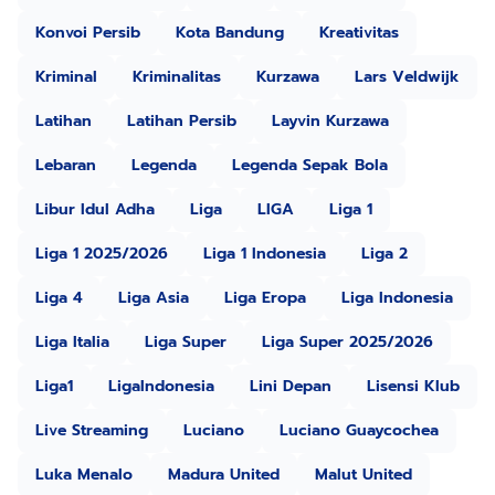
Konvoi Persib
Kota Bandung
Kreativitas
Kriminal
Kriminalitas
Kurzawa
Lars Veldwijk
Latihan
Latihan Persib
Layvin Kurzawa
Lebaran
Legenda
Legenda Sepak Bola
Libur Idul Adha
Liga
LIGA
Liga 1
Liga 1 2025/2026
Liga 1 Indonesia
Liga 2
Liga 4
Liga Asia
Liga Eropa
Liga Indonesia
Liga Italia
Liga Super
Liga Super 2025/2026
Liga1
LigaIndonesia
Lini Depan
Lisensi Klub
Live Streaming
Luciano
Luciano Guaycochea
Luka Menalo
Madura United
Malut United