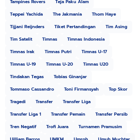
Tampines Rovers
Teja Paku Alam
Teppei Yachida
The Jakmania
Thom Haye
Tijjani Reijnders
Tiket Pertandingan
Tim Asing
Tim Satelit
Timnas
Timnas Indonesia
Timnas Irak
Timnas Putri
Timnas U-17
Timnas U-19
Timnas U-20
Timnas U20
Tindakan Tegas
Tobias Ginanjar
Tommaso Cassandro
Toni Firmansyah
Top Skor
Tragedi
Transfer
Transfer Liga
Transfer Liga 1
Transfer Pemain
Transfer Persib
Tren Negatif
Trofi Juara
Turnamen Pramusim
Uilliam Barros
UMKM
Umroh
Umuh Muchtar