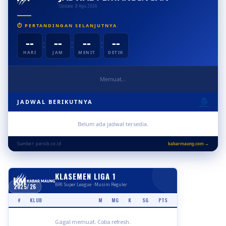
Update: 8 Agu 2026
⏱ PERTANDINGAN SELANJUTNYA
--
--
--
--
:
:
:
HARI
JAM
MENIT
DETIK
Memuat...
JADWAL BERIKUTNYA
Belum ada jadwal tersedia.
Sumber: persib.co.id
kabarmaung.com →
KLASEMEN LIGA 1
BRI Super League · Musim Reguler
2025/26
#
KLUB
M
MG
K
SG
PTS
Gagal memuat. Coba refresh.