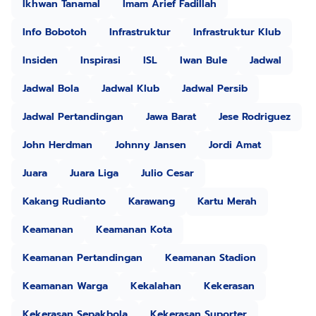
Ikhwan Tanamal
Imam Arief Fadillah
Info Bobotoh
Infrastruktur
Infrastruktur Klub
Insiden
Inspirasi
ISL
Iwan Bule
Jadwal
Jadwal Bola
Jadwal Klub
Jadwal Persib
Jadwal Pertandingan
Jawa Barat
Jese Rodriguez
John Herdman
Johnny Jansen
Jordi Amat
Juara
Juara Liga
Julio Cesar
Kakang Rudianto
Karawang
Kartu Merah
Keamanan
Keamanan Kota
Keamanan Pertandingan
Keamanan Stadion
Keamanan Warga
Kekalahan
Kekerasan
Kekerasan Sepakbola
Kekerasan Suporter