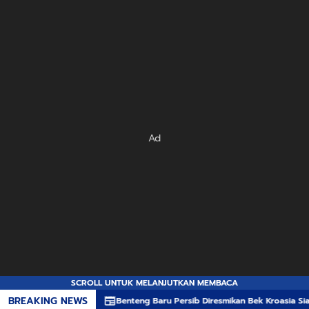
Ad
SCROLL UNTUK MELANJUTKAN MEMBACA
BREAKING NEWS
Benteng Baru Persib Diresmikan Bek Kroasia Siap Jaga Li