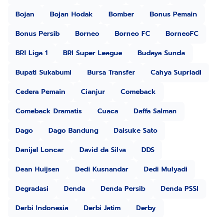
Bojan
Bojan Hodak
Bomber
Bonus Pemain
Bonus Persib
Borneo
Borneo FC
BorneoFC
BRI Liga 1
BRI Super League
Budaya Sunda
Bupati Sukabumi
Bursa Transfer
Cahya Supriadi
Cedera Pemain
Cianjur
Comeback
Comeback Dramatis
Cuaca
Daffa Salman
Dago
Dago Bandung
Daisuke Sato
Danijel Loncar
David da Silva
DDS
Dean Huijsen
Dedi Kusnandar
Dedi Mulyadi
Degradasi
Denda
Denda Persib
Denda PSSI
Derbi Indonesia
Derbi Jatim
Derby