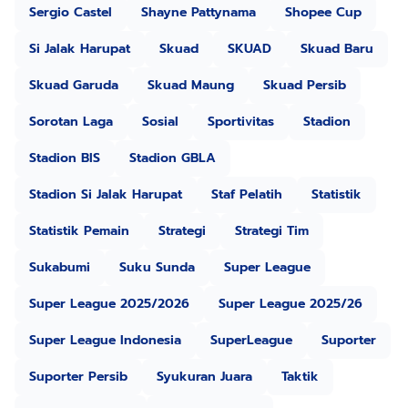
Sergio Castel
Shayne Pattynama
Shopee Cup
Si Jalak Harupat
Skuad
SKUAD
Skuad Baru
Skuad Garuda
Skuad Maung
Skuad Persib
Sorotan Laga
Sosial
Sportivitas
Stadion
Stadion BIS
Stadion GBLA
Stadion Si Jalak Harupat
Staf Pelatih
Statistik
Statistik Pemain
Strategi
Strategi Tim
Sukabumi
Suku Sunda
Super League
Super League 2025/2026
Super League 2025/26
Super League Indonesia
SuperLeague
Suporter
Suporter Persib
Syukuran Juara
Taktik