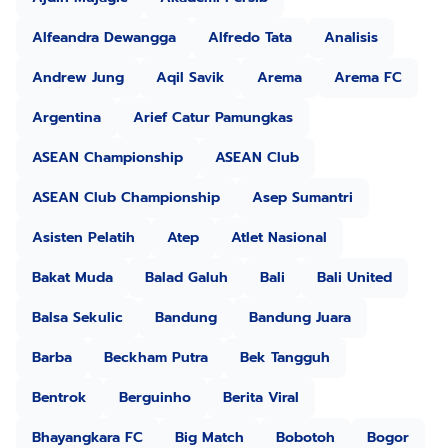
Alfeandra Dewangga
Alfredo Tata
Analisis
Andrew Jung
Aqil Savik
Arema
Arema FC
Argentina
Arief Catur Pamungkas
ASEAN Championship
ASEAN Club
ASEAN Club Championship
Asep Sumantri
Asisten Pelatih
Atep
Atlet Nasional
Bakat Muda
Balad Galuh
Bali
Bali United
Balsa Sekulic
Bandung
Bandung Juara
Barba
Beckham Putra
Bek Tangguh
Bentrok
Berguinho
Berita Viral
Bhayangkara FC
Big Match
Bobotoh
Bogor