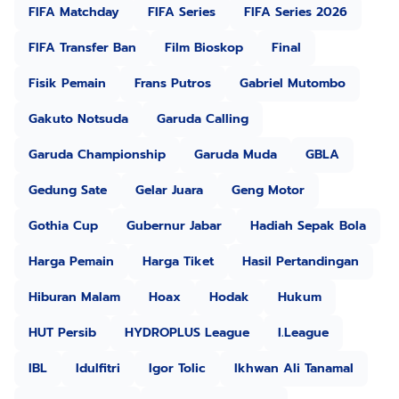
FIFA Matchday
FIFA Series
FIFA Series 2026
FIFA Transfer Ban
Film Bioskop
Final
Fisik Pemain
Frans Putros
Gabriel Mutombo
Gakuto Notsuda
Garuda Calling
Garuda Championship
Garuda Muda
GBLA
Gedung Sate
Gelar Juara
Geng Motor
Gothia Cup
Gubernur Jabar
Hadiah Sepak Bola
Harga Pemain
Harga Tiket
Hasil Pertandingan
Hiburan Malam
Hoax
Hodak
Hukum
HUT Persib
HYDROPLUS League
I.League
IBL
Idulfitri
Igor Tolic
Ikhwan Ali Tanamal