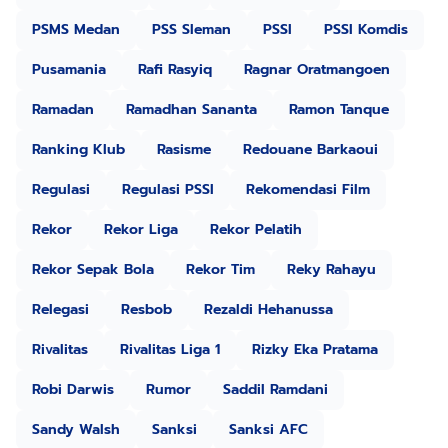
PSMS Medan
PSS Sleman
PSSI
PSSI Komdis
Pusamania
Rafi Rasyiq
Ragnar Oratmangoen
Ramadan
Ramadhan Sananta
Ramon Tanque
Ranking Klub
Rasisme
Redouane Barkaoui
Regulasi
Regulasi PSSI
Rekomendasi Film
Rekor
Rekor Liga
Rekor Pelatih
Rekor Sepak Bola
Rekor Tim
Reky Rahayu
Relegasi
Resbob
Rezaldi Hehanussa
Rivalitas
Rivalitas Liga 1
Rizky Eka Pratama
Robi Darwis
Rumor
Saddil Ramdani
Sandy Walsh
Sanksi
Sanksi AFC