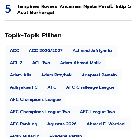
Tampines Rovers Ancaman Nyata Persib Intip 5
Aset Berharga!
Topik-Topik Pilihan
ACC
ACC 2026/2027
Achmad Jufriyanto
ACL 2
ACL Two
Adam Ahmad Malik
Adam Alis
Adam Przybek
Adaptasi Pemain
Adhyaksa FC
AFC
AFC Challenge League
AFC Champions League
AFC Champions League Two
AFC League Two
AFC Ranking
Agustus 2026
Ahmed El Wardani
Ajdin Mujagic
Akademi Persib